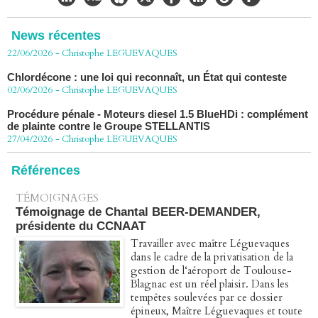
CHLORDÉCONE Déclaration de Me Christophe
LÈGUEVAQUES (CLE), avocat de parties civiles, après la
décision de confirmation du non-lieu
News récentes
22/06/2026
-
Christophe LEGUEVAQUES
Chlordécone : une loi qui reconnaît, un État qui conteste
02/06/2026
-
Christophe LEGUEVAQUES
Procédure pénale - Moteurs diesel 1.5 BlueHDi : complément
de plainte contre le Groupe STELLANTIS
27/04/2026
-
Christophe LEGUEVAQUES
Péage autoroute : tout savoir (ou presque) sur l'action
collective ouverte le 2 avril
Références
07/04/2026
-
Christophe LEGUEVAQUES
TÉMOIGNAGES
Témoignage de Chantal BEER-DEMANDER,
présidente du CCNAAT
Travailler avec maître Léguevaques
dans le cadre de la privatisation de la
gestion de l‘aéroport de Toulouse-
Blagnac est un réel plaisir. Dans les
tempêtes soulevées par ce dossier
épineux, Maître Léguevaques et toute