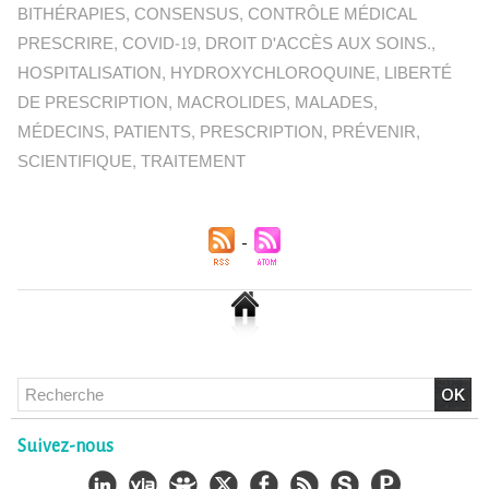
BITHÉRAPIES
,
CONSENSUS
,
CONTRÔLE MÉDICAL
PRESCRIRE
,
COVID-19
,
DROIT D'ACCÈS AUX SOINS.
,
HOSPITALISATION
,
HYDROXYCHLOROQUINE
,
LIBERTÉ
DE PRESCRIPTION
,
MACROLIDES
,
MALADES
,
MÉDECINS
,
PATIENTS
,
PRESCRIPTION
,
PRÉVENIR
,
SCIENTIFIQUE
,
TRAITEMENT
Chlordécone : un non-lieu confirmé, la bataille se déplace
vers la Cour de cassation
Suivez-nous
30/06/2026
-
Christophe LEGUEVAQUES