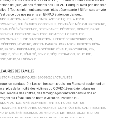
Sabrina, on vous a vue à la TV (BFM, LCI, …) vous sonniez l’alerte sur les
ditions de (sur)vie des résidents des EHPAD. Pourquoi avoir pris une telle
tiative ? Tout simplement parce que j'étais désemparée ! Si j'en suis arrivée
 c'est parce que nos parents en EHPAD étaient en danger...
ANDON
,
ACTION
,
AINÉ
,
ALZHEIMER
,
ANTIBIOTIQUES
,
AUTRUI
,
TROMYCINE
,
BITHÉRAPIES
,
CONSENSUS
,
CONTRÔLE MÉDICAL PRESCRIRE
,
ID-19
,
DÉGÉNÉRESCENCE
,
DÉPENDANCE
,
DÉTRESSE
,
DIGNITÉ
,
DROIT
ISSEMENT
,
EXPERTISE
,
FAIBLESSE
,
HOMICIDE
,
HOSPITALIER
,
NVOLONTAIRE
,
JUGE D'INSTRUCTION
,
LIBERTÉ DE PRESCRIPTION
,
,
MÉDECINS
,
MÉMOIRE
,
MISE EN DANGER
,
PARKINSON
,
PATIENTS
,
PÉNAL
,
IR
,
PRISON
,
PRISONNIER
,
PROCÉDURE PÉNALE
,
PROCUREUR
,
PSY
,
TIFIQUE
,
SÉNILE
,
SÉNILITÉ
,
SENIOR
,
SÉQUESTRATION
,
SOLITUDE
,
ESSE
,
VIEUX
,
VULNÉRABLE
E AUPRÈS DES FAMILLES
ISTOPHE LEGUEVAQUES | 24/05/2020
|
ACTUALITÉS
rquoi un sondage ? « Les chiffres sont cruels : en France et seulement en
nce, plus de la moitié des victimes du COVID-19 résidaient dans un
AD. Au-delà des chiffres, des témoignages font froid dans le dos et
rrogent sur l’évolution de notre civilisation. Passées la...
ANDON
,
ACTION
,
AINÉ
,
ALZHEIMER
,
ANTIBIOTIQUES
,
AUTRUI
,
TROMYCINE
,
BITHÉRAPIES
,
CONSENSUS
,
CONTRÔLE MÉDICAL PRESCRIRE
,
ID-19
,
DÉGÉNÉRESCENCE
,
DÉPENDANCE
,
DÉTRESSE
,
DIGNITÉ
,
DROIT
ISSEMENT
,
EXPERTISE
,
FAIBLESSE
,
HOMICIDE
,
HOSPITALIER
,