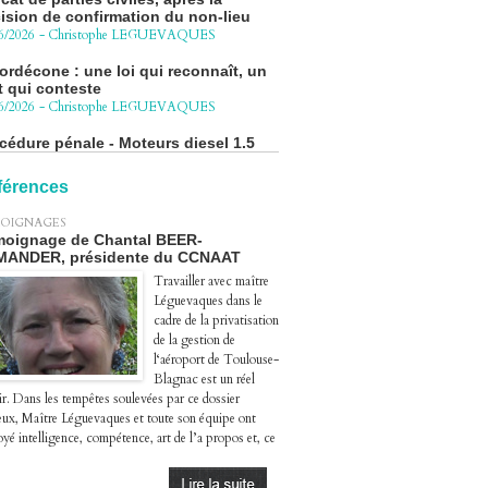
ordécone : une loi qui reconnaît, un
t qui conteste
6/2026
-
Christophe LEGUEVAQUES
cédure pénale - Moteurs diesel 1.5
eHDi : complément de plainte contre
Groupe STELLANTIS
4/2026
-
Christophe LEGUEVAQUES
ge autoroute : tout savoir (ou
férences
sque) sur l'action collective ouverte
 avril
OIGNAGES
4/2026
-
Christophe LEGUEVAQUES
oignage de Chantal BEER-
MANDER, présidente du CCNAAT
Travailler avec maître
Léguevaques dans le
cadre de la privatisation
de la gestion de
l‘aéroport de Toulouse-
Blagnac est un réel
ir. Dans les tempêtes soulevées par ce dossier
eux, Maître Léguevaques et toute son équipe ont
yé intelligence, compétence, art de l’a propos et, ce
.