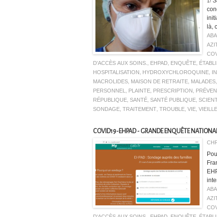
1/ 
con
ini
là,
AB
AZI
COV
D'ACCÈS AUX SOINS.
,
EHPAD
,
ENQUÊTE
,
ÉTABL
HOSPITALISATION
,
HYDROXYCHLOROQUINE
,
I
MACROLIDES
,
MAISON DE RETRAITE
,
MALADES
PERSONNEL
,
PLAINTE
,
PRESCRIPTION
,
PRÉVEN
RÉPUBLIQUE
,
SANTÉ
,
SANTÉ PUBLIQUE
,
SCIEN
SONDAGE
,
TRAITEMENT
,
TROUBLE
,
VIE
,
VIEILL
COVID19-EHPAD - GRANDE ENQUÊTE NATIONAL
CHR
Pou
Fra
EHP
inte
AB
AZI
COV
D'ACCÈS AUX SOINS.
,
EHPAD
,
ENQUÊTE
,
ÉTABL