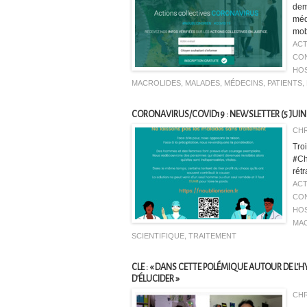
dem
méd
mob
ACT
CON
HOS
MACROLIDES
,
MALADES
,
MÉDECINS
,
PATIENTS
,
CORONAVIRUS/COVID19 : NEWSLETTER (5 JUIN 2
CHR
Troi
#Ch
rétr
ACT
CON
HOS
MA
SCIENTIFIQUE
,
TRAITEMENT
CLE : « DANS CETTE POLÉMIQUE AUTOUR DE L’
D’ÉLUCIDER »
CHR