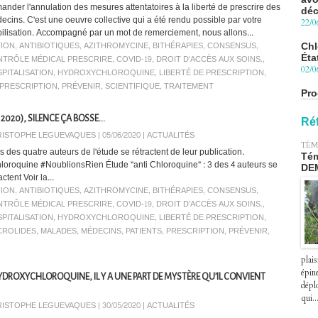
ander l'annulation des mesures attentatoires à la liberté de prescrire des
Chl
ecins. C'est une oeuvre collective qui a été rendu possible par votre
Éta
ilisation. Accompagné par un mot de remerciement, nous allons...
02/0
ION
,
ANTIBIOTIQUES
,
AZITHROMYCINE
,
BITHÉRAPIES
,
CONSENSUS
,
TRÔLE MÉDICAL PRESCRIRE
,
COVID-19
,
DROIT D'ACCÈS AUX SOINS.
,
Pro
PITALISATION
,
HYDROXYCHLOROQUINE
,
LIBERTÉ DE PRESCRIPTION
,
Blu
le 
PRESCRIPTION
,
PRÉVENIR
,
SCIENTIFIQUE
,
TRAITEMENT
27/0
020), SILENCE ÇA BOSSE...
Péa
Ré
pre
ISTOPHE LEGUEVAQUES | 05/06/2020
|
ACTUALITÉS
le 2
TÉM
s des quatre auteurs de l'étude se rétractent de leur publication.
07/0
Tém
loroquine #NoublionsRien Étude "anti Chloroquine" : 3 des 4 auteurs se
DE
actent Voir la...
ION
,
ANTIBIOTIQUES
,
AZITHROMYCINE
,
BITHÉRAPIES
,
CONSENSUS
,
TRÔLE MÉDICAL PRESCRIRE
,
COVID-19
,
DROIT D'ACCÈS AUX SOINS.
,
PITALISATION
,
HYDROXYCHLOROQUINE
,
LIBERTÉ DE PRESCRIPTION
,
CROLIDES
,
MALADES
,
MÉDECINS
,
PATIENTS
,
PRESCRIPTION
,
PRÉVENIR
,
plais
épin
HYDROXYCHLOROQUINE, IL Y A UNE PART DE MYSTÈRE QU’IL CONVIENT
déplo
qui..
ISTOPHE LEGUEVAQUES | 30/05/2020
|
ACTUALITÉS