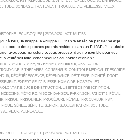
ROCUREUR
,
PSY
,
RÉPUBLIQUE
,
SANTÉ
,
SANTÉ PUBLIQUE
,
SCIENTIFIQUE
,
OLITUDE
,
SONDAGE
,
TRAITEMENT
,
TROUBLE
,
VIE
,
VIEILLESSE
,
VIEUX
,
ISTOPHE LEGUEVAQUES | 25/05/2020
|
ACTUALITÉS
jour à tous, Je m’appelle Philippe H. J’habite en région parisienne et je
ns de perdre deux proches parents résidents dans un EHPAD. Je souhaite
tager avec vous ma colère et vous proposer d’agir ensemble pour que
e la vérité soit faite, condamner les coupables et obtenir...
ANDON
,
ACTION
,
AINÉ
,
ALZHEIMER
,
ANTIBIOTIQUES
,
AUTRUI
,
TROMYCINE
,
BITHÉRAPIES
,
CONSENSUS
,
CONTRÔLE MÉDICAL PRESCRIRE
,
ID-19
,
DÉGÉNÉRESCENCE
,
DÉPENDANCE
,
DÉTRESSE
,
DIGNITÉ
,
DROIT
ISSEMENT
,
EXPERTISE
,
FAIBLESSE
,
HOMICIDE
,
HOSPITALIER
,
NVOLONTAIRE
,
JUGE D'INSTRUCTION
,
LIBERTÉ DE PRESCRIPTION
,
,
MÉDECINS
,
MÉMOIRE
,
MISE EN DANGER
,
PARKINSON
,
PATIENTS
,
PÉNAL
,
IR
,
PRISON
,
PRISONNIER
,
PROCÉDURE PÉNALE
,
PROCUREUR
,
PSY
,
TIFIQUE
,
SÉNILE
,
SÉNILITÉ
,
SENIOR
,
SÉQUESTRATION
,
SOLITUDE
,
ESSE
,
VIEUX
,
VULNÉRABLE
ISTOPHE LEGUEVAQUES | 24/05/2020
|
ACTUALITÉS