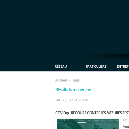
RÉSEAU
PARTICULIERS
ENTREP
Accueil
>
Tags
Résultats recherche
TAGS (10) : COVID-19
COVID19 : RECOURS CONTRE LES MESURES REST
CHR
Vou