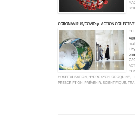
MA
SCI
CORONAVIRUS/COVID19 : ACTION COLLECTIVE -
CHR
Agi
mal
L'h
pro
C3G
ACT
CON
HOSPITALISATION
,
HYDROXYCHLOROQUINE
,
L
PRESCRIPTION
,
PRÉVENIR
,
SCIENTIFIQUE
,
TRA