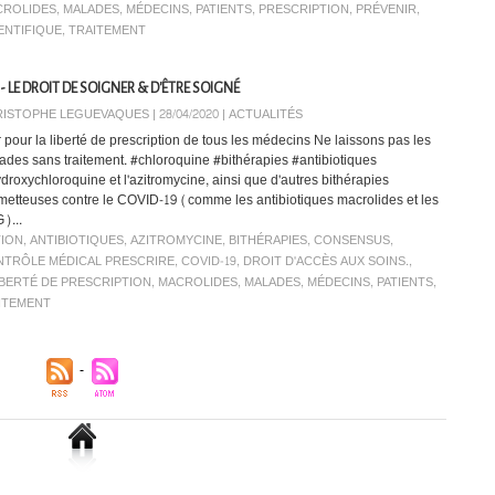
CROLIDES
,
MALADES
,
MÉDECINS
,
PATIENTS
,
PRESCRIPTION
,
PRÉVENIR
,
ENTIFIQUE
,
TRAITEMENT
 LE DROIT DE SOIGNER & D'ÊTRE SOIGNÉ
ISTOPHE LEGUEVAQUES | 28/04/2020
|
ACTUALITÉS
r pour la liberté de prescription de tous les médecins Ne laissons pas les
ades sans traitement. #chloroquine #bithérapies #antibiotiques
ydroxychloroquine et l'azitromycine, ainsi que d'autres bithérapies
metteuses contre le COVID-19 (comme les antibiotiques macrolides et les
)...
ION
,
ANTIBIOTIQUES
,
AZITROMYCINE
,
BITHÉRAPIES
,
CONSENSUS
,
TRÔLE MÉDICAL PRESCRIRE
,
COVID-19
,
DROIT D'ACCÈS AUX SOINS.
,
IBERTÉ DE PRESCRIPTION
,
MACROLIDES
,
MALADES
,
MÉDECINS
,
PATIENTS
,
ITEMENT