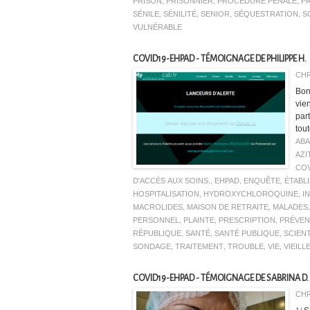
PRISON
,
PRISONNIER
,
PROCÉDURE PÉNALE
,
P
SÉNILE
,
SÉNILITÉ
,
SENIOR
,
SÉQUESTRATION
,
S
VULNÉRABLE
COVID19-EHPAD - TÉMOIGNAGE DE PHILIPPE H.
CHR
Bon
vie
par
tout
AB
AZI
COV
D'ACCÈS AUX SOINS.
,
EHPAD
,
ENQUÊTE
,
ÉTABL
HOSPITALISATION
,
HYDROXYCHLOROQUINE
,
I
MACROLIDES
,
MAISON DE RETRAITE
,
MALADES
PERSONNEL
,
PLAINTE
,
PRESCRIPTION
,
PRÉVEN
RÉPUBLIQUE
,
SANTÉ
,
SANTÉ PUBLIQUE
,
SCIEN
SONDAGE
,
TRAITEMENT
,
TROUBLE
,
VIE
,
VIEILL
COVID19-EHPAD - TÉMOIGNAGE DE SABRINA D.
CHR