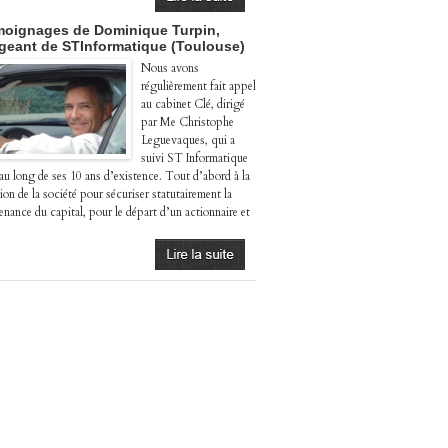
oignages de Dominique Turpin,
igeant de STInformatique (Toulouse)
Nous avons
régulièrement fait appel
au cabinet Clé, dirigé
par Me Christophe
Leguevaques, qui a
suivi ST Informatique
 au long de ses 10 ans d’existence. Tout d’abord à la
ion de la société pour sécuriser statutairement la
enance du capital, pour le départ d’un actionnaire et