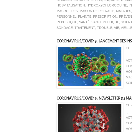
HOSPITALISATION
,
HYDROXYCHLOROQUINE
,
I
MACROLIDES
,
MAISON DE RETRAITE
,
MALADES
PERSONNEL
,
PLAINTE
,
PRESCRIPTION
,
PRÉVEN
RÉPUBLIQUE
,
SANTÉ
,
SANTÉ PUBLIQUE
,
SCIEN
SONDAGE
,
TRAITEMENT
,
TROUBLE
,
VIE
,
VIEILL
CORONAVIRUS/COVID19 : LANCEMENT DES INSCR
CHR
...
ACT
CON
HOS
MA
SCI
CORONAVIRUS/COVID19 : NEWSLETTER (15 MAI 20
CHR
...
ACT
CON
HOS