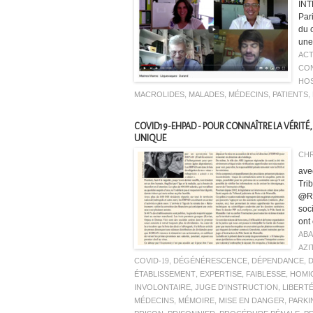
INT
Pari
du 
une 
ACT
CON
HOS
MACROLIDES
,
MALADES
,
MÉDECINS
,
PATIENTS
,
COVID19-EHPAD - POUR CONNAÎTRE LA VÉRITÉ,
UNIQUE
CHR
ave
Tri
@RP
soc
ont 
AB
AZI
COVID-19
,
DÉGÉNÉRESCENCE
,
DÉPENDANCE
,
ÉTABLISSEMENT
,
EXPERTISE
,
FAIBLESSE
,
HOMI
INVOLONTAIRE
,
JUGE D'INSTRUCTION
,
LIBERT
MÉDECINS
,
MÉMOIRE
,
MISE EN DANGER
,
PARKI