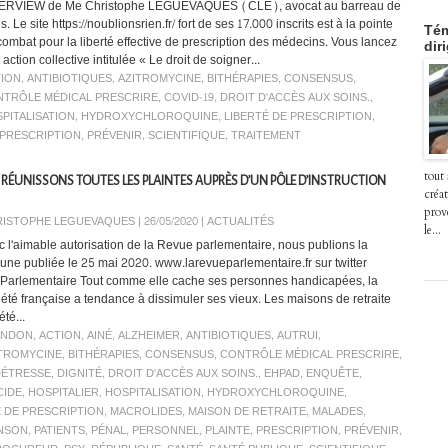
ERVIEW de Me Christophe LEGUEVAQUES (CLE), avocat au barreau de
s. Le site https://noublionsrien.fr/ fort de ses 17.000 inscrits est à la pointe
Tém
combat pour la liberté effective de prescription des médecins. Vous lancez
dir
action collective intitulée « Le droit de soigner...
ION
,
ANTIBIOTIQUES
,
AZITROMYCINE
,
BITHÉRAPIES
,
CONSENSUS
,
TRÔLE MÉDICAL PRESCRIRE
,
COVID-19
,
DROIT D'ACCÈS AUX SOINS.
,
PITALISATION
,
HYDROXYCHLOROQUINE
,
LIBERTÉ DE PRESCRIPTION
,
PRESCRIPTION
,
PRÉVENIR
,
SCIENTIFIQUE
,
TRAITEMENT
tout
 RÉUNISSONS TOUTES LES PLAINTES AUPRÈS D’UN PÔLE D’INSTRUCTION
créat
prov
ISTOPHE LEGUEVAQUES | 26/05/2020
|
ACTUALITÉS
le...
c l'aimable autorisation de la Revue parlementaire, nous publions la
bune publiée le 25 mai 2020. www.larevueparlementaire.fr sur twitter
arlementaire Tout comme elle cache ses personnes handicapées, la
iété française a tendance à dissimuler ses vieux. Les maisons de retraite
été...
ANDON
,
ACTION
,
AINÉ
,
ALZHEIMER
,
ANTIBIOTIQUES
,
AUTRUI
,
TROMYCINE
,
BITHÉRAPIES
,
CONSENSUS
,
CONTRÔLE MÉDICAL PRESCRIRE
,
DÉTRESSE
,
DIGNITÉ
,
DROIT D'ACCÈS AUX SOINS.
,
EHPAD
,
ENQUÊTE
,
CIDE
,
HOSPITALIER
,
HOSPITALISATION
,
HYDROXYCHLOROQUINE
,
É DE PRESCRIPTION
,
MACROLIDES
,
MAISON DE RETRAITE
,
MALADES
,
NSON
,
PATIENTS
,
PÉNAL
,
PERSONNEL
,
PLAINTE
,
PRESCRIPTION
,
PRÉVENIR
,