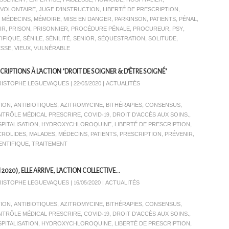
NVOLONTAIRE
,
JUGE D'INSTRUCTION
,
LIBERTÉ DE PRESCRIPTION
,
,
MÉDECINS
,
MÉMOIRE
,
MISE EN DANGER
,
PARKINSON
,
PATIENTS
,
PÉNAL
,
IR
,
PRISON
,
PRISONNIER
,
PROCÉDURE PÉNALE
,
PROCUREUR
,
PSY
,
TIFIQUE
,
SÉNILE
,
SÉNILITÉ
,
SENIOR
,
SÉQUESTRATION
,
SOLITUDE
,
ESSE
,
VIEUX
,
VULNÉRABLE
IPTIONS À L'ACTION "DROIT DE SOIGNER & D'ÊTRE SOIGNÉ"
ISTOPHE LEGUEVAQUES | 22/05/2020
|
ACTUALITÉS
ION
,
ANTIBIOTIQUES
,
AZITROMYCINE
,
BITHÉRAPIES
,
CONSENSUS
,
TRÔLE MÉDICAL PRESCRIRE
,
COVID-19
,
DROIT D'ACCÈS AUX SOINS.
,
PITALISATION
,
HYDROXYCHLOROQUINE
,
LIBERTÉ DE PRESCRIPTION
,
CROLIDES
,
MALADES
,
MÉDECINS
,
PATIENTS
,
PRESCRIPTION
,
PRÉVENIR
,
ENTIFIQUE
,
TRAITEMENT
20), ELLE ARRIVE, L'ACTION COLLECTIVE...
ISTOPHE LEGUEVAQUES | 16/05/2020
|
ACTUALITÉS
ION
,
ANTIBIOTIQUES
,
AZITROMYCINE
,
BITHÉRAPIES
,
CONSENSUS
,
TRÔLE MÉDICAL PRESCRIRE
,
COVID-19
,
DROIT D'ACCÈS AUX SOINS.
,
PITALISATION
,
HYDROXYCHLOROQUINE
,
LIBERTÉ DE PRESCRIPTION
,