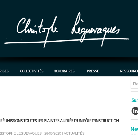
RISES
COLLECTIVITÉS
HONORAIRES
PRESSE
RESSOURC
Chl
Sui
bat
cas
30/0
 RÉUNISSONS TOUTES LES PLAINTES AUPRÈS D’UN PÔLE D’INSTRUCTION
CH
Chr
Ne
avo
ISTOPHE LEGUEVAQUES | 26/05/2020
|
ACTUALITÉS
déc