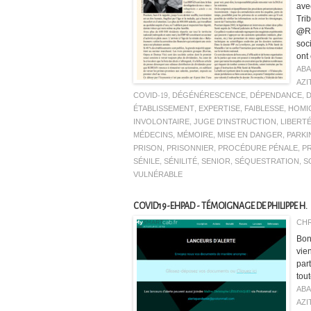
ave
Tri
@RP
soc
ont 
AB
AZI
COVID-19
,
DÉGÉNÉRESCENCE
,
DÉPENDANCE
,
ÉTABLISSEMENT
,
EXPERTISE
,
FAIBLESSE
,
HOMI
INVOLONTAIRE
,
JUGE D'INSTRUCTION
,
LIBERT
MÉDECINS
,
MÉMOIRE
,
MISE EN DANGER
,
PARKI
PRISON
,
PRISONNIER
,
PROCÉDURE PÉNALE
,
P
SÉNILE
,
SÉNILITÉ
,
SENIOR
,
SÉQUESTRATION
,
S
VULNÉRABLE
COVID19-EHPAD - TÉMOIGNAGE DE PHILIPPE H.
CHR
Bon
vie
par
tout
AB
AZI