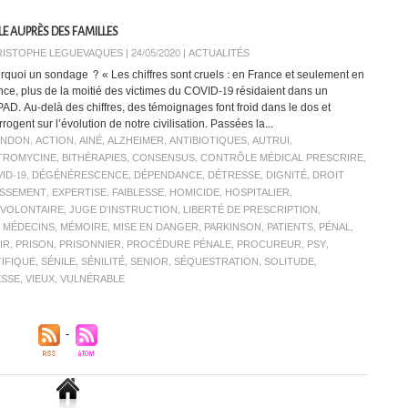
E AUPRÈS DES FAMILLES
ISTOPHE LEGUEVAQUES | 24/05/2020
|
ACTUALITÉS
rquoi un sondage ? « Les chiffres sont cruels : en France et seulement en
nce, plus de la moitié des victimes du COVID-19 résidaient dans un
AD. Au-delà des chiffres, des témoignages font froid dans le dos et
rrogent sur l’évolution de notre civilisation. Passées la...
ANDON
,
ACTION
,
AINÉ
,
ALZHEIMER
,
ANTIBIOTIQUES
,
AUTRUI
,
TROMYCINE
,
BITHÉRAPIES
,
CONSENSUS
,
CONTRÔLE MÉDICAL PRESCRIRE
,
ID-19
,
DÉGÉNÉRESCENCE
,
DÉPENDANCE
,
DÉTRESSE
,
DIGNITÉ
,
DROIT
ISSEMENT
,
EXPERTISE
,
FAIBLESSE
,
HOMICIDE
,
HOSPITALIER
,
NVOLONTAIRE
,
JUGE D'INSTRUCTION
,
LIBERTÉ DE PRESCRIPTION
,
,
MÉDECINS
,
MÉMOIRE
,
MISE EN DANGER
,
PARKINSON
,
PATIENTS
,
PÉNAL
,
IR
,
PRISON
,
PRISONNIER
,
PROCÉDURE PÉNALE
,
PROCUREUR
,
PSY
,
TIFIQUE
,
SÉNILE
,
SÉNILITÉ
,
SENIOR
,
SÉQUESTRATION
,
SOLITUDE
,
ESSE
,
VIEUX
,
VULNÉRABLE