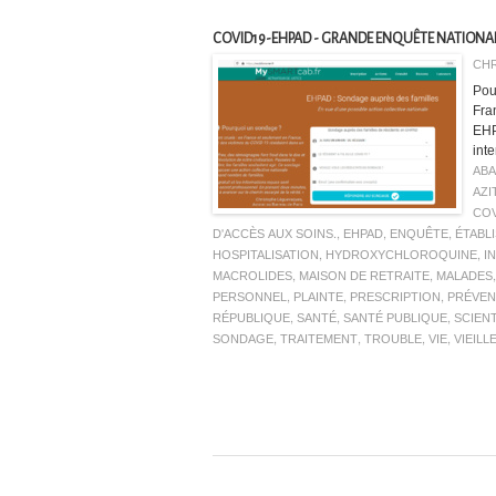
COVID19-EHPAD - GRANDE ENQUÊTE NATIONAL
CHR
Pou
Fra
EHP
inte
AB
AZI
COV
D'ACCÈS AUX SOINS.
,
EHPAD
,
ENQUÊTE
,
ÉTABL
HOSPITALISATION
,
HYDROXYCHLOROQUINE
,
I
MACROLIDES
,
MAISON DE RETRAITE
,
MALADES
PERSONNEL
,
PLAINTE
,
PRESCRIPTION
,
PRÉVEN
RÉPUBLIQUE
,
SANTÉ
,
SANTÉ PUBLIQUE
,
SCIEN
SONDAGE
,
TRAITEMENT
,
TROUBLE
,
VIE
,
VIEILL