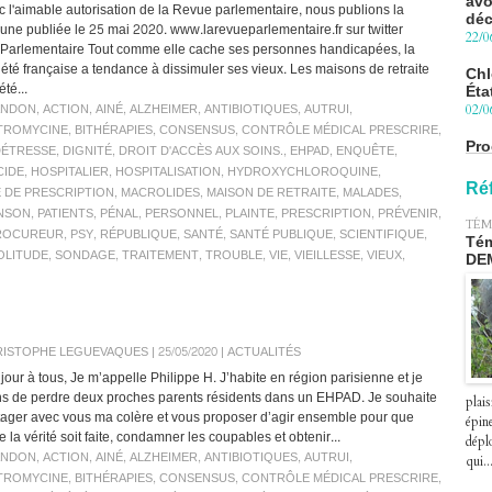
c l'aimable autorisation de la Revue parlementaire, nous publions la
22/0
bune publiée le 25 mai 2020. www.larevueparlementaire.fr sur twitter
arlementaire Tout comme elle cache ses personnes handicapées, la
Chl
iété française a tendance à dissimuler ses vieux. Les maisons de retraite
Éta
été...
02/0
ANDON
,
ACTION
,
AINÉ
,
ALZHEIMER
,
ANTIBIOTIQUES
,
AUTRUI
,
Pro
TROMYCINE
,
BITHÉRAPIES
,
CONSENSUS
,
CONTRÔLE MÉDICAL PRESCRIRE
,
Blu
DÉTRESSE
,
DIGNITÉ
,
DROIT D'ACCÈS AUX SOINS.
,
EHPAD
,
ENQUÊTE
,
le 
CIDE
,
HOSPITALIER
,
HOSPITALISATION
,
HYDROXYCHLOROQUINE
,
27/0
Ré
É DE PRESCRIPTION
,
MACROLIDES
,
MAISON DE RETRAITE
,
MALADES
,
NSON
,
PATIENTS
,
PÉNAL
,
PERSONNEL
,
PLAINTE
,
PRESCRIPTION
,
PRÉVENIR
,
Péa
TÉM
pre
ROCUREUR
,
PSY
,
RÉPUBLIQUE
,
SANTÉ
,
SANTÉ PUBLIQUE
,
SCIENTIFIQUE
,
Tém
le 2
OLITUDE
,
SONDAGE
,
TRAITEMENT
,
TROUBLE
,
VIE
,
VIEILLESSE
,
VIEUX
,
DE
07/0
ISTOPHE LEGUEVAQUES | 25/05/2020
|
ACTUALITÉS
jour à tous, Je m’appelle Philippe H. J’habite en région parisienne et je
ns de perdre deux proches parents résidents dans un EHPAD. Je souhaite
plais
tager avec vous ma colère et vous proposer d’agir ensemble pour que
épin
e la vérité soit faite, condamner les coupables et obtenir...
déplo
ANDON
,
ACTION
,
AINÉ
,
ALZHEIMER
,
ANTIBIOTIQUES
,
AUTRUI
,
qui..
TROMYCINE
,
BITHÉRAPIES
,
CONSENSUS
,
CONTRÔLE MÉDICAL PRESCRIRE
,