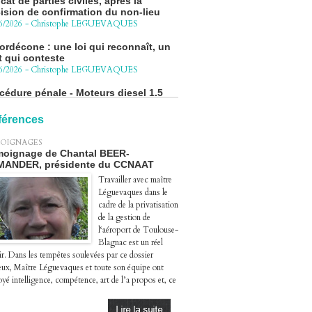
6/2026
-
Christophe LEGUEVAQUES
ordécone : une loi qui reconnaît, un
t qui conteste
6/2026
-
Christophe LEGUEVAQUES
cédure pénale - Moteurs diesel 1.5
eHDi : complément de plainte contre
Groupe STELLANTIS
4/2026
-
Christophe LEGUEVAQUES
férences
ge autoroute : tout savoir (ou
OIGNAGES
sque) sur l'action collective ouverte
oignage de Chantal BEER-
 avril
MANDER, présidente du CCNAAT
4/2026
-
Christophe LEGUEVAQUES
Travailler avec maître
Léguevaques dans le
cadre de la privatisation
de la gestion de
l‘aéroport de Toulouse-
Blagnac est un réel
ir. Dans les tempêtes soulevées par ce dossier
eux, Maître Léguevaques et toute son équipe ont
yé intelligence, compétence, art de l’a propos et, ce
.