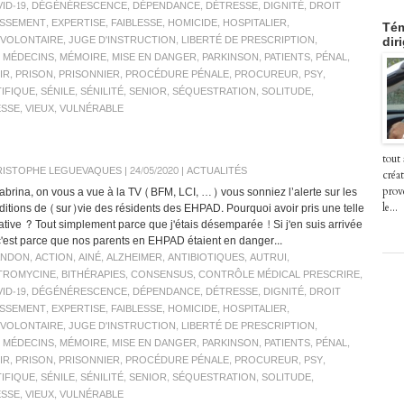
ID-19
,
DÉGÉNÉRESCENCE
,
DÉPENDANCE
,
DÉTRESSE
,
DIGNITÉ
,
DROIT
ISSEMENT
,
EXPERTISE
,
FAIBLESSE
,
HOMICIDE
,
HOSPITALIER
,
Tém
NVOLONTAIRE
,
JUGE D'INSTRUCTION
,
LIBERTÉ DE PRESCRIPTION
,
dir
,
MÉDECINS
,
MÉMOIRE
,
MISE EN DANGER
,
PARKINSON
,
PATIENTS
,
PÉNAL
,
IR
,
PRISON
,
PRISONNIER
,
PROCÉDURE PÉNALE
,
PROCUREUR
,
PSY
,
TIFIQUE
,
SÉNILE
,
SÉNILITÉ
,
SENIOR
,
SÉQUESTRATION
,
SOLITUDE
,
ESSE
,
VIEUX
,
VULNÉRABLE
tout
ISTOPHE LEGUEVAQUES | 24/05/2020
|
ACTUALITÉS
créat
Sabrina, on vous a vue à la TV (BFM, LCI, …) vous sonniez l’alerte sur les
prov
ditions de (sur)vie des résidents des EHPAD. Pourquoi avoir pris une telle
le...
tiative ? Tout simplement parce que j'étais désemparée ! Si j'en suis arrivée
 c'est parce que nos parents en EHPAD étaient en danger...
ANDON
,
ACTION
,
AINÉ
,
ALZHEIMER
,
ANTIBIOTIQUES
,
AUTRUI
,
TROMYCINE
,
BITHÉRAPIES
,
CONSENSUS
,
CONTRÔLE MÉDICAL PRESCRIRE
,
ID-19
,
DÉGÉNÉRESCENCE
,
DÉPENDANCE
,
DÉTRESSE
,
DIGNITÉ
,
DROIT
ISSEMENT
,
EXPERTISE
,
FAIBLESSE
,
HOMICIDE
,
HOSPITALIER
,
NVOLONTAIRE
,
JUGE D'INSTRUCTION
,
LIBERTÉ DE PRESCRIPTION
,
,
MÉDECINS
,
MÉMOIRE
,
MISE EN DANGER
,
PARKINSON
,
PATIENTS
,
PÉNAL
,
IR
,
PRISON
,
PRISONNIER
,
PROCÉDURE PÉNALE
,
PROCUREUR
,
PSY
,
TIFIQUE
,
SÉNILE
,
SÉNILITÉ
,
SENIOR
,
SÉQUESTRATION
,
SOLITUDE
,
ESSE
,
VIEUX
,
VULNÉRABLE