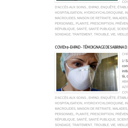
COV
D'ACCÈS AUX SOINS.
,
EHPAD
,
ENQUÊTE
,
ÉTABL
HOSPITALISATION
,
HYDROXYCHLOROQUINE
,
I
MACROLIDES
,
MAISON DE RETRAITE
,
MALADES
PERSONNEL
,
PLAINTE
,
PRESCRIPTION
,
PRÉVEN
RÉPUBLIQUE
,
SANTÉ
,
SANTÉ PUBLIQUE
,
SCIEN
SONDAGE
,
TRAITEMENT
,
TROUBLE
,
VIE
,
VIEILL
COVID19-EHPAD - TÉMOIGNAGE DE SABRINA D.
CHR
1/ 
con
ini
là,
AB
AZI
COV
D'ACCÈS AUX SOINS.
,
EHPAD
,
ENQUÊTE
,
ÉTABL
HOSPITALISATION
,
HYDROXYCHLOROQUINE
,
I
MACROLIDES
,
MAISON DE RETRAITE
,
MALADES
PERSONNEL
,
PLAINTE
,
PRESCRIPTION
,
PRÉVEN
RÉPUBLIQUE
,
SANTÉ
,
SANTÉ PUBLIQUE
,
SCIEN
SONDAGE
,
TRAITEMENT
,
TROUBLE
,
VIE
,
VIEILL