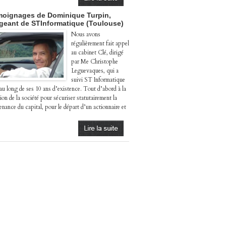
oignages de Dominique Turpin,
igeant de STInformatique (Toulouse)
Nous avons
régulièrement fait appel
au cabinet Clé, dirigé
par Me Christophe
Leguevaques, qui a
suivi ST Informatique
 au long de ses 10 ans d’existence. Tout d’abord à la
ion de la société pour sécuriser statutairement la
enance du capital, pour le départ d’un actionnaire et