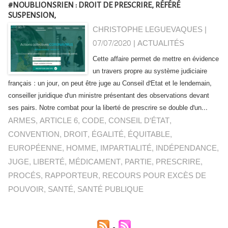
#NOUBLIONSRIEN : DROIT DE PRESCRIRE, RÉFÉRÉ
SUSPENSION,
CHRISTOPHE LEGUEVAQUES |
07/07/2020
|
ACTUALITÉS
Cette affaire permet de mettre en évidence
un travers propre au système judiciaire
français : un jour, on peut être juge au Conseil d'Etat et le lendemain,
conseiller juridique d'un ministre présentant des observations devant
ses pairs. Notre combat pour la liberté de prescrire se double d'un...
ARMES
,
ARTICLE 6
,
CODE
,
CONSEIL D'ÉTAT
,
CONVENTION
,
DROIT
,
ÉGALITÉ
,
ÉQUITABLE
,
EUROPÉENNE
,
HOMME
,
IMPARTIALITÉ
,
INDÉPENDANCE
,
JUGE
,
LIBERTÉ
,
MÉDICAMENT
,
PARTIE
,
PRESCRIRE
,
PROCÉS
,
RAPPORTEUR
,
RECOURS POUR EXCÈS DE
POUVOIR
,
SANTÉ
,
SANTÉ PUBLIQUE