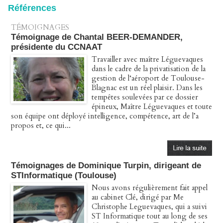
collective ouverte le 2 avril
Références
07/04/2026
-
Christophe LEGUEVAQUES
TÉMOIGNAGES
Témoignage de Chantal BEER-DEMANDER,
présidente du CCNAAT
Travailler avec maître Léguevaques
dans le cadre de la privatisation de la
gestion de l‘aéroport de Toulouse-
Blagnac est un réel plaisir. Dans les
tempêtes soulevées par ce dossier
épineux, Maître Léguevaques et toute
son équipe ont déployé intelligence, compétence, art de l’a
propos et, ce qui...
Témoignages de Dominique Turpin, dirigeant de
STInformatique (Toulouse)
Nous avons régulièrement fait appel
au cabinet Clé, dirigé par Me
Christophe Leguevaques, qui a suivi
ST Informatique tout au long de ses