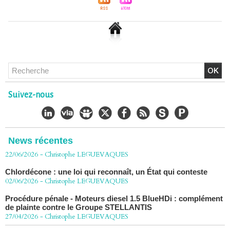
Chlordécone : un non-lieu confirmé, la bataille se déplace
vers la Cour de cassation
Suivez-nous
30/06/2026
-
Christophe LEGUEVAQUES
CHLORDÉCONE Déclaration de Me Christophe
LÈGUEVAQUES (CLE), avocat de parties civiles, après la
décision de confirmation du non-lieu
News récentes
22/06/2026
-
Christophe LEGUEVAQUES
Chlordécone : une loi qui reconnaît, un État qui conteste
02/06/2026
-
Christophe LEGUEVAQUES
Procédure pénale - Moteurs diesel 1.5 BlueHDi : complément
de plainte contre le Groupe STELLANTIS
27/04/2026
-
Christophe LEGUEVAQUES
Péage autoroute : tout savoir (ou presque) sur l'action