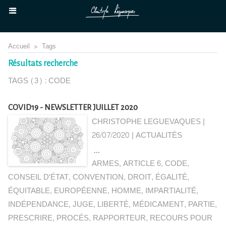
Accueil
>
Tags
Résultats recherche
TAGS (3) : CODE
COVID19 - NEWSLETTER JUILLET 2020
CHRISTOPHE LEGUEVAQUES |
26/07/2020
|
ACTUALITÉS
...
ARMES
,
ARTICLE 6
,
CODE
,
CONSEIL D'ÉTAT
,
CONVENTION
,
DROIT
,
ÉGALITÉ
,
ÉQUITABLE
,
EUROPÉENNE
,
HOMME
,
IMPARTIALITÉ
,
INDÉPENDANCE
,
JUGE
,
LIBERTÉ
,
MÉDICAMENT
,
PARTIE
,
PRESCRIRE
,
PROCÉS
,
RAPPORTEUR
,
RECOURS POUR