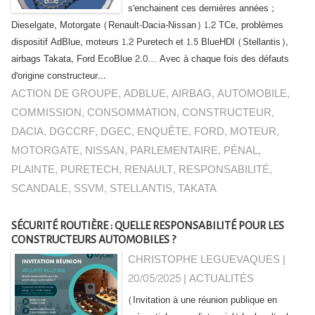
s'enchainent ces dernières années ;
Dieselgate, Motorgate (Renault-Dacia-Nissan) 1.2 TCe, problèmes
dispositif AdBlue, moteurs 1.2 Puretech et 1.5 BlueHDI (Stellantis),
airbags Takata, Ford EcoBlue 2.0… Avec à chaque fois des défauts
d'origine constructeur...
ACTION DE GROUPE
,
ADBLUE
,
AIRBAG
,
AUTOMOBILE
,
COMMISSION
,
CONSOMMATION
,
CONSTRUCTEUR
,
DACIA
,
DGCCRF
,
DGEC
,
ENQUÊTE
,
FORD
,
MOTEUR
,
MOTORGATE
,
NISSAN
,
PARLEMENTAIRE
,
PÉNAL
,
PLAINTE
,
PURETECH
,
RENAULT
,
RESPONSABILITÉ
,
SCANDALE
,
SSVM
,
STELLANTIS
,
TAKATA
SÉCURITÉ ROUTIÈRE : QUELLE RESPONSABILITÉ POUR LES
CONSTRUCTEURS AUTOMOBILES ?
CHRISTOPHE LEGUEVAQUES |
20/05/2025
|
ACTUALITÉS
(Invitation à une réunion publique en