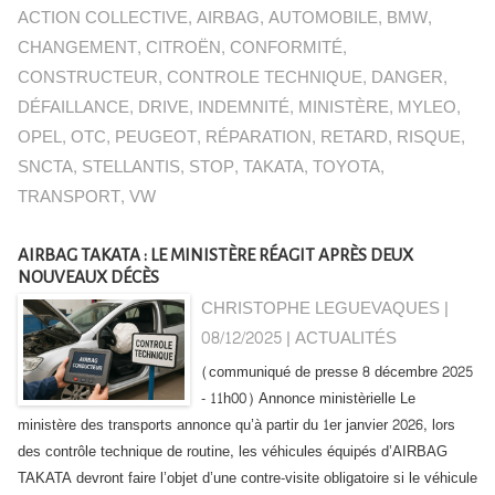
ACTION COLLECTIVE
,
AIRBAG
,
AUTOMOBILE
,
BMW
,
CHANGEMENT
,
CITROËN
,
CONFORMITÉ
,
CONSTRUCTEUR
,
CONTROLE TECHNIQUE
,
DANGER
,
DÉFAILLANCE
,
DRIVE
,
INDEMNITÉ
,
MINISTÈRE
,
MYLEO
,
OPEL
,
OTC
,
PEUGEOT
,
RÉPARATION
,
RETARD
,
RISQUE
,
SNCTA
,
STELLANTIS
,
STOP
,
TAKATA
,
TOYOTA
,
TRANSPORT
,
VW
AIRBAG TAKATA : LE MINISTÈRE RÉAGIT APRÈS DEUX
NOUVEAUX DÉCÈS
CHRISTOPHE LEGUEVAQUES |
08/12/2025
|
ACTUALITÉS
(communiqué de presse 8 décembre 2025
- 11h00) Annonce ministèrielle Le
ministère des transports annonce qu’à partir du 1er janvier 2026, lors
des contrôle technique de routine, les véhicules équipés d’AIRBAG
TAKATA devront faire l’objet d’une contre-visite obligatoire si le véhicule