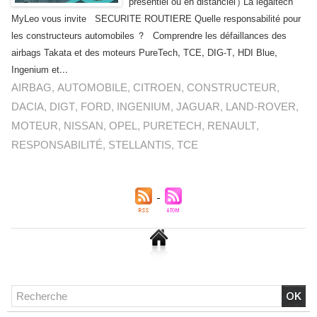
présentiel ou en distanciel) La legaltech
MyLeo vous invite SECURITE ROUTIERE Quelle responsabilité pour
les constructeurs automobiles ? Comprendre les défaillances des
airbags Takata et des moteurs PureTech, TCE, DIG-T, HDI Blue,
Ingenium et...
AIRBAG
,
AUTOMOBILE
,
CITROEN
,
CONSTRUCTEUR
,
DACIA
,
DIGT
,
FORD
,
INGENIUM
,
JAGUAR
,
LAND-ROVER
,
MOTEUR
,
NISSAN
,
OPEL
,
PURETECH
,
RENAULT
,
RESPONSABILITÉ
,
STELLANTIS
,
TCE
Chlordécone : un non-lieu confirmé, la bataille se déplace
vers la Cour de cassation