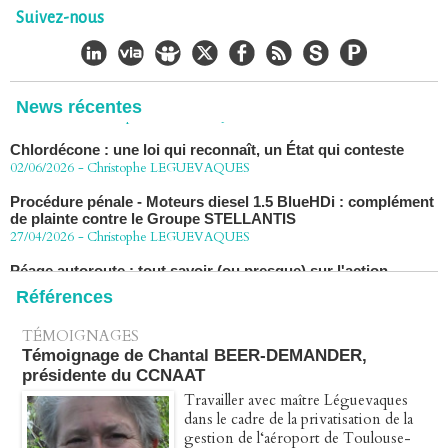
30/06/2026
-
Christophe LEGUEVAQUES
Suivez-nous
CHLORDÉCONE Déclaration de Me Christophe
LÈGUEVAQUES (CLE), avocat de parties civiles, après la
décision de confirmation du non-lieu
22/06/2026
-
Christophe LEGUEVAQUES
News récentes
Chlordécone : une loi qui reconnaît, un État qui conteste
02/06/2026
-
Christophe LEGUEVAQUES
Procédure pénale - Moteurs diesel 1.5 BlueHDi : complément
de plainte contre le Groupe STELLANTIS
27/04/2026
-
Christophe LEGUEVAQUES
Péage autoroute : tout savoir (ou presque) sur l'action
collective ouverte le 2 avril
07/04/2026
-
Christophe LEGUEVAQUES
Références
TÉMOIGNAGES
Témoignage de Chantal BEER-DEMANDER,
présidente du CCNAAT
Travailler avec maître Léguevaques
dans le cadre de la privatisation de la
gestion de l‘aéroport de Toulouse-