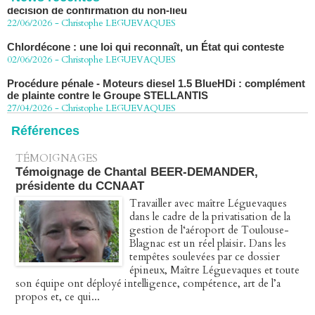
22/06/2026
-
Christophe LEGUEVAQUES
Chlordécone : une loi qui reconnaît, un État qui conteste
02/06/2026
-
Christophe LEGUEVAQUES
Procédure pénale - Moteurs diesel 1.5 BlueHDi : complément
de plainte contre le Groupe STELLANTIS
27/04/2026
-
Christophe LEGUEVAQUES
Péage autoroute : tout savoir (ou presque) sur l'action
Références
collective ouverte le 2 avril
07/04/2026
-
Christophe LEGUEVAQUES
TÉMOIGNAGES
Témoignage de Chantal BEER-DEMANDER,
présidente du CCNAAT
Travailler avec maître Léguevaques
dans le cadre de la privatisation de la
gestion de l‘aéroport de Toulouse-
Blagnac est un réel plaisir. Dans les
tempêtes soulevées par ce dossier
épineux, Maître Léguevaques et toute
son équipe ont déployé intelligence, compétence, art de l’a
propos et, ce qui...