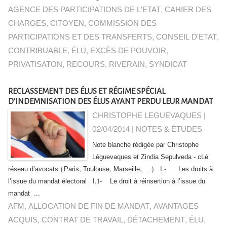
AGENCE DES PARTICIPATIONS DE L'ETAT
,
CAHIER DES
CHARGES
,
CITOYEN
,
COMMISSION DES
PARTICIPATIONS ET DES TRANSFERTS
,
CONSEIL D'ETAT
,
CONTRIBUABLE
,
ÉLU
,
EXCÈS DE POUVOIR
,
PRIVATISATON
,
RECOURS
,
RIVERAIN
,
SYNDICAT
RECLASSEMENT DES ÉLUS ET RÉGIME SPÉCIAL
D’INDEMNISATION DES ÉLUS AYANT PERDU LEUR MANDAT
CHRISTOPHE LEGUEVAQUES |
02/04/2014
|
NOTES & ÉTUDES
Note blanche rédigée par Christophe
Lèguevaques et Zindia Sepulveda - cLé
réseau d’avocats (Paris, Toulouse, Marseille, …) I.- Les droits à
l’issue du mandat électoral I.1- Le droit à réinsertion à l’issue du
mandat ...
AFM
,
ALLOCATION DE FIN DE MANDAT
,
AVANTAGES
ACQUIS
,
CONTRAT DE TRAVAIL
,
DÉTACHEMENT
,
ÉLU
,