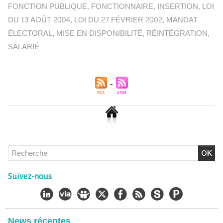
FONCTION PUBLIQUE
,
FONCTIONNAIRE
,
INSERTION
,
LOI
DU 13 AOÛT 2004
,
LOI DU 27 FÉVRIER 2002
,
MANDAT
ÉLECTORAL
,
MISE EN DISPONIBILITÉ
,
RÉINTÉGRATION
,
SALARIÉ
Chlordécone : un non-lieu confirmé, la bataille se déplace
Suivez-nous
vers la Cour de cassation
30/06/2026
-
Christophe LEGUEVAQUES
CHLORDÉCONE Déclaration de Me Christophe
LÈGUEVAQUES (CLE), avocat de parties civiles, après la
News récentes
décision de confirmation du non-lieu