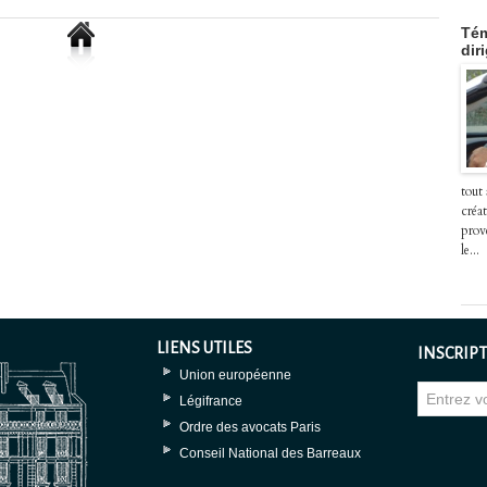
Tém
dir
tout
créat
prov
le...
LIENS UTILES
INSCRIPT
Union européenne
Légifrance
Ordre des avocats Paris
Conseil National des Barreaux