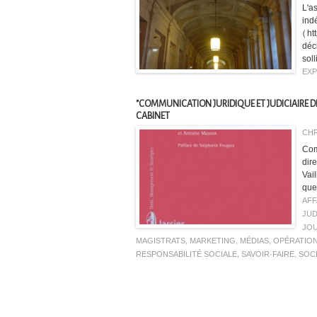
L'a
ind
(ht
déc
soll
EXP
"COMMUNICATION JURIDIQUE ET JUDICIAIRE DE
CABINET
CHR
Com
dir
Vai
que 
AFF
JUD
JOU
MAGISTRATS
,
MARKETING
,
MÉDIAS
,
OPÉRATIO
RESPONSABILITÉ SOCIALE
,
SAVOIR-FAIRE
,
SOC