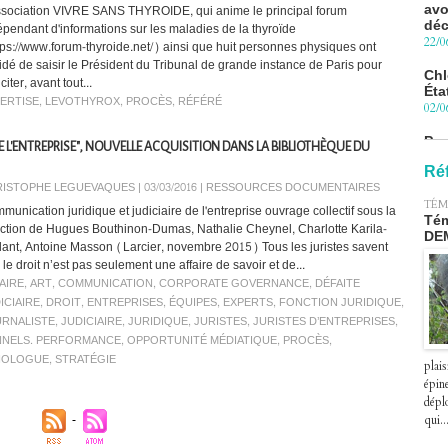
déc
ssociation VIVRE SANS THYROIDE, qui anime le principal forum
22/0
épendant d'informations sur les maladies de la thyroïde
tps://www.forum-thyroide.net/) ainsi que huit personnes physiques ont
Chl
idé de saisir le Président du Tribunal de grande instance de Paris pour
Éta
iciter, avant tout...
02/0
ERTISE
,
LEVOTHYROX
,
PROCÈS
,
RÉFÉRÉ
Pro
Blu
 L'ENTREPRISE", NOUVELLE ACQUISITION DANS LA BIBLIOTHÈQUE DU
le 
27/0
Ré
ISTOPHE LEGUEVAQUES | 03/03/2016
|
RESSOURCES DOCUMENTAIRES
Péa
TÉM
munication juridique et judiciaire de l'entreprise ouvrage collectif sous la
pre
Tém
ection de Hugues Bouthinon-Dumas, Nathalie Cheynel, Charlotte Karila-
le 2
DE
llant, Antoine Masson (Larcier, novembre 2015) Tous les juristes savent
07/0
le droit n’est pas seulement une affaire de savoir et de...
AIRE
,
ART
,
COMMUNICATION
,
CORPORATE GOVERNANCE
,
DÉFAITE
ICIAIRE
,
DROIT
,
ENTREPRISES
,
ÉQUIPES
,
EXPERTS
,
FONCTION JURIDIQUE
,
RNALISTE
,
JUDICIAIRE
,
JURIDIQUE
,
JURISTES
,
JURISTES D’ENTREPRISES
,
NNELS. PERFORMANCE
,
OPPORTUNITÉ MÉDIATIQUE
,
PROCÈS
,
IOLOGUE
,
STRATÉGIE
plais
épin
déplo
qui..