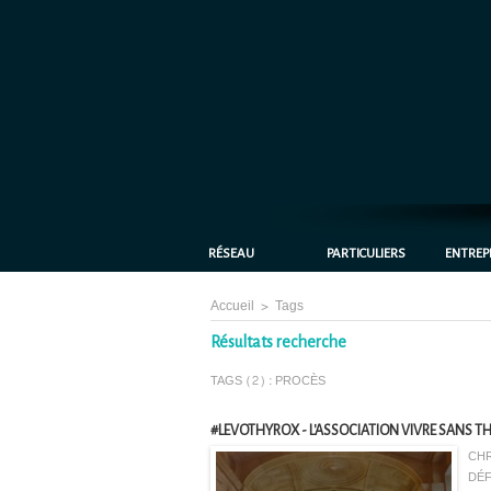
RÉSEAU
PARTICULIERS
ENTREP
Accueil
>
Tags
Résultats recherche
TAGS (2) : PROCÈS
#LEVOTHYROX - L'ASSOCIATION VIVRE SANS THY
CHR
DÉF