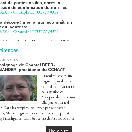
ision de confirmation du non-lieu
6/2026
-
Christophe LEGUEVAQUES
ordécone : une loi qui reconnaît, un
t qui conteste
6/2026
-
Christophe LEGUEVAQUES
cédure pénale - Moteurs diesel 1.5
eHDi : complément de plainte contre
Groupe STELLANTIS
4/2026
-
Christophe LEGUEVAQUES
férences
ge autoroute : tout savoir (ou
OIGNAGES
sque) sur l'action collective ouverte
oignage de Chantal BEER-
 avril
MANDER, présidente du CCNAAT
4/2026
-
Christophe LEGUEVAQUES
Travailler avec maître
Léguevaques dans le
cadre de la privatisation
de la gestion de
l‘aéroport de Toulouse-
Blagnac est un réel
ir. Dans les tempêtes soulevées par ce dossier
eux, Maître Léguevaques et toute son équipe ont
yé intelligence, compétence, art de l’a propos et, ce
.