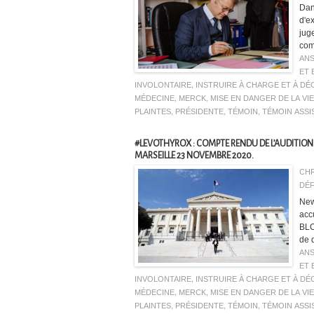
Dan
d'ex
juge
com
AN
ET 
INVOLONTAIRE
,
INSTRUIRE À CHARGE ET À D
MÉDECINE
,
MERCK
,
MISE EN DANGER DE LA VIE
PLAINTES
,
PRÉSIDENTE
,
TÉMOIN
,
TÉMOIN ASSI
#LEVOTHYROX : COMPTE RENDU DE L’AUDITION 
MARSEILLE 23 NOVEMBRE 2020.
CHR
DÉF
New
acc
BLO
de d
AN
ET 
INVOLONTAIRE
,
INSTRUIRE À CHARGE ET À D
MÉDECINE
,
MERCK
,
MISE EN DANGER DE LA VIE
PLAINTES
,
PRÉSIDENTE
,
TÉMOIN
,
TÉMOIN ASSI