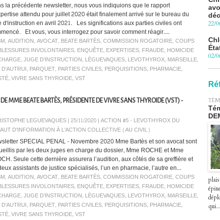
s la précédente newsletter, nous vous indiquions que le rapport
déc
pertise attendu pour juillet 2020 était finalement arrivé sur le bureau du
22/0
 d'instruction en avril 2021. Les significations aux parties civiles ont
Chl
mencé. Et vous, vous interrogez pour savoir comment réagir....
Éta
SM
,
AUDITION
,
AVOCAT
,
BEATE BARTÈS
,
COMMISSION ROGATOIRE
,
COUPS
02/0
BLESSURES INVOLONTAIRES
,
ENQUÊTE
,
EXPERTISES
,
FRAUDE
,
HOMICIDE
ÉCHARGE
,
JUGE D’INSTRUCTION
,
LÈGUEVAQUES
,
LEVOTHYROX
,
MARSEILLE
,
Pro
 D’AUTRUI
,
PARQUET
,
PARTIES CIVILES
,
PERQUISITIONS
,
PHARMACIE
,
Blu
le 
STÉ
,
VIVRE SANS THYROIDE
,
VST
Ré
27/0
TÉM
DE MME BEATE BARTÈS, PRÉSIDENTE DE VIVRE SANS THYROIDE (VST) -
Péa
Tém
pre
DE
le 2
ISTOPHE LEGUEVAQUES | 25/11/2020
|
ACTION #5 - LEVOTHYROX DU
07/0
AUT D'INFORMATION À L'ACTION COLLECTIVE (AU CIVIL)
sletter SPECIAL PENAL - Novembre 2020 Mme Bartès et son avocat sont
ueillis par les deux juges en charge du dossier, Mme ROCHE et Mme
CH. Seule cette dernière assurera l’audition, aux côtés de sa greffière et
eux assistants de justice spécialisés, l’un en pharmacie, l’autre en...
SM
,
AUDITION
,
AVOCAT
,
BEATE BARTÈS
,
COMMISSION ROGATOIRE
,
COUPS
plais
BLESSURES INVOLONTAIRES
,
ENQUÊTE
,
EXPERTISES
,
FRAUDE
,
HOMICIDE
épin
ÉCHARGE
,
JUGE D’INSTRUCTION
,
LÈGUEVAQUES
,
LEVOTHYROX
,
MARSEILLE
,
déplo
 D’AUTRUI
,
PARQUET
,
PARTIES CIVILES
,
PERQUISITIONS
,
PHARMACIE
,
qui..
STÉ
,
VIVRE SANS THYROIDE
,
VST