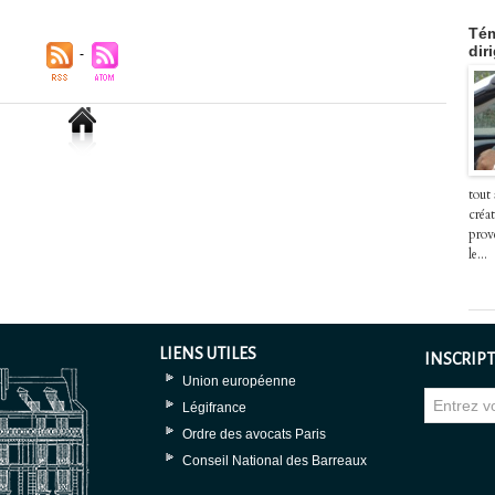
Tém
dir
tout
créat
prov
le...
LIENS UTILES
INSCRIPT
Union européenne
Légifrance
Ordre des avocats Paris
Conseil National des Barreaux