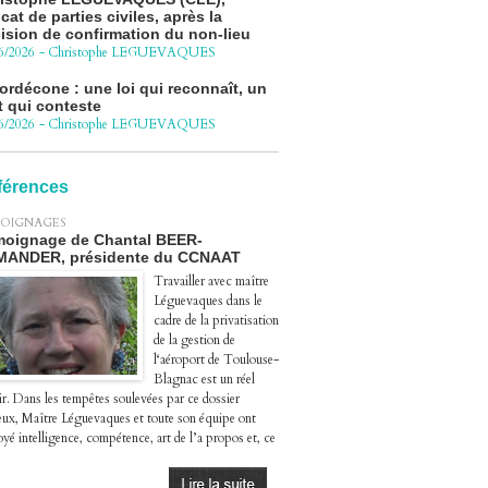
ision de confirmation du non-lieu
6/2026
-
Christophe LEGUEVAQUES
ordécone : une loi qui reconnaît, un
t qui conteste
6/2026
-
Christophe LEGUEVAQUES
cédure pénale - Moteurs diesel 1.5
eHDi : complément de plainte contre
Groupe STELLANTIS
férences
4/2026
-
Christophe LEGUEVAQUES
OIGNAGES
ge autoroute : tout savoir (ou
oignage de Chantal BEER-
sque) sur l'action collective ouverte
MANDER, présidente du CCNAAT
 avril
4/2026
-
Christophe LEGUEVAQUES
Travailler avec maître
Léguevaques dans le
cadre de la privatisation
de la gestion de
l‘aéroport de Toulouse-
Blagnac est un réel
ir. Dans les tempêtes soulevées par ce dossier
eux, Maître Léguevaques et toute son équipe ont
yé intelligence, compétence, art de l’a propos et, ce
.