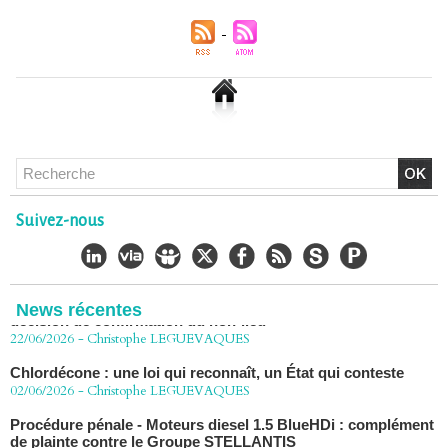
Chlordécone : un non-lieu confirmé, la bataille se déplace
vers la Cour de cassation
Suivez-nous
30/06/2026
-
Christophe LEGUEVAQUES
CHLORDÉCONE Déclaration de Me Christophe
LÈGUEVAQUES (CLE), avocat de parties civiles, après la
décision de confirmation du non-lieu
News récentes
22/06/2026
-
Christophe LEGUEVAQUES
Chlordécone : une loi qui reconnaît, un État qui conteste
02/06/2026
-
Christophe LEGUEVAQUES
Procédure pénale - Moteurs diesel 1.5 BlueHDi : complément
de plainte contre le Groupe STELLANTIS
27/04/2026
-
Christophe LEGUEVAQUES