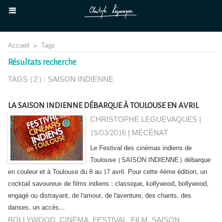
Accueil
>
Tags
Résultats recherche
TAGS (2) : SAISON INDIENNE
LA SAISON INDIENNE DÉBARQUE À TOULOUSE EN AVRIL
CHRISTOPHE LEGUEVAQUES |
15/03/2016
|
MÉCÉNAT
Le Festival des cinémas indiens de
Toulouse (SAISON INDIENNE) débarque
en couleur et à Toulouse du 8 au 17 avril. Pour cette 4éme édition, un
cocktail savoureux de films indiens : classique, kollywood, bollywood,
engagé ou distrayant, de l'amour, de l'aventure, des chants, des
danses, un accès...
BOLLYWOOD
,
CINÉMA
,
FESTIVAL
,
FILM
,
SAISON