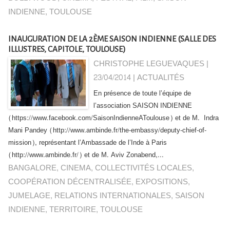
INDIENNE
,
TOULOUSE
INAUGURATION DE LA 2ÈME SAISON INDIENNE (SALLE DES
ILLUSTRES, CAPITOLE, TOULOUSE)
CHRISTOPHE LEGUEVAQUES |
23/04/2014
|
ACTUALITÉS
En présence de toute l’équipe de
l’association SAISON INDIENNE
(https://www.facebook.com/SaisonIndienneAToulouse) et de M. Indra
Mani Pandey (http://www.ambinde.fr/the-embassy/deputy-chief-of-
mission), représentant l’Ambassade de l’Inde à Paris
(http://www.ambinde.fr/) et de M. Aviv Zonabend,...
BANGALORE
,
CINEMA
,
COLLECTIVITÉS LOCALES
,
COOPÉRATION DÉCENTRALISÉE
,
EXPOSITIONS
,
JUMELAGE
,
RELATIONS INTERNATIONALES
,
SAISON
INDIENNE
,
TERRITOIRE
,
TOULOUSE