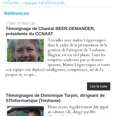
Péage autoroute : tout savoir (ou presque) sur l'action
collective ouverte le 2 avril
Références
07/04/2026
-
Christophe LEGUEVAQUES
TÉMOIGNAGES
Témoignage de Chantal BEER-DEMANDER,
présidente du CCNAAT
Travailler avec maître Léguevaques
dans le cadre de la privatisation de la
gestion de l‘aéroport de Toulouse-
Blagnac est un réel plaisir. Dans les
tempêtes soulevées par ce dossier
épineux, Maître Léguevaques et toute
son équipe ont déployé intelligence, compétence, art de l’a
propos et, ce qui...
Témoignages de Dominique Turpin, dirigeant de
STInformatique (Toulouse)
Nous avons régulièrement fait appel
au cabinet Clé, dirigé par Me