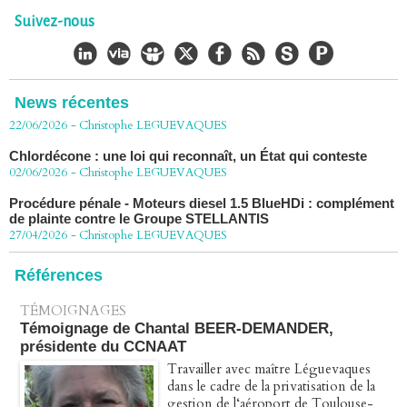
Chlordécone : un non-lieu confirmé, la bataille se déplace
vers la Cour de cassation
Suivez-nous
30/06/2026
-
Christophe LEGUEVAQUES
CHLORDÉCONE Déclaration de Me Christophe
LÈGUEVAQUES (CLE), avocat de parties civiles, après la
décision de confirmation du non-lieu
News récentes
22/06/2026
-
Christophe LEGUEVAQUES
Chlordécone : une loi qui reconnaît, un État qui conteste
02/06/2026
-
Christophe LEGUEVAQUES
Procédure pénale - Moteurs diesel 1.5 BlueHDi : complément
de plainte contre le Groupe STELLANTIS
27/04/2026
-
Christophe LEGUEVAQUES
Péage autoroute : tout savoir (ou presque) sur l'action
collective ouverte le 2 avril
Références
07/04/2026
-
Christophe LEGUEVAQUES
TÉMOIGNAGES
Témoignage de Chantal BEER-DEMANDER,
présidente du CCNAAT
Travailler avec maître Léguevaques
dans le cadre de la privatisation de la
gestion de l‘aéroport de Toulouse-