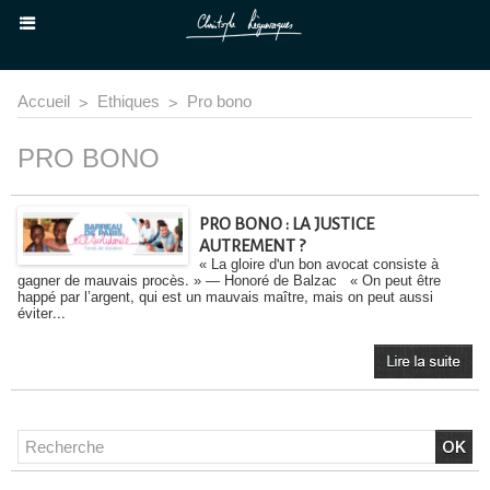
Accueil
>
Ethiques
>
Pro bono
PRO BONO
PRO BONO : LA JUSTICE
AUTREMENT ?
« La gloire d'un bon avocat consiste à
gagner de mauvais procès. » — Honoré de Balzac « On peut être
happé par l’argent, qui est un mauvais maître, mais on peut aussi
éviter...