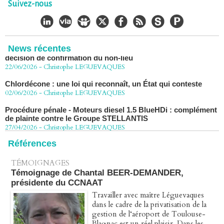
Chlordécone : un non-lieu confirmé, la bataille se déplace
Suivez-nous
vers la Cour de cassation
30/06/2026
-
Christophe LEGUEVAQUES
CHLORDÉCONE Déclaration de Me Christophe
LÈGUEVAQUES (CLE), avocat de parties civiles, après la
News récentes
décision de confirmation du non-lieu
22/06/2026
-
Christophe LEGUEVAQUES
Chlordécone : une loi qui reconnaît, un État qui conteste
02/06/2026
-
Christophe LEGUEVAQUES
Procédure pénale - Moteurs diesel 1.5 BlueHDi : complément
de plainte contre le Groupe STELLANTIS
27/04/2026
-
Christophe LEGUEVAQUES
Péage autoroute : tout savoir (ou presque) sur l'action
Références
collective ouverte le 2 avril
07/04/2026
-
Christophe LEGUEVAQUES
TÉMOIGNAGES
Témoignage de Chantal BEER-DEMANDER,
présidente du CCNAAT
Travailler avec maître Léguevaques
dans le cadre de la privatisation de la
gestion de l‘aéroport de Toulouse-
Blagnac est un réel plaisir. Dans les