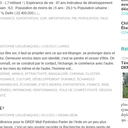
0 : 1,7 milliard !) Espérance de vie : 67 ans Indicateur de développement
déc
ain : 6,0 Population de moins de 15 ans : 29,3 % Population urbaine :
22/0
7 % Delhi (22.400.000) ;...
Chl
OISSANCE
,
EXPORTATION
,
GDP
,
IMPORTATION
,
PIB
,
POPULATION
,
TAUX
Éta
02/0
Pro
Blu
le 
ISTOPHE LEGUEVAQUES | 11/05/2013
|
LIVRES
Ré
27/0
ur être soi, il faut se projeter vers ce qui est étranger, se prolonger dans et
 lui. Demeurer enclos dans son identité, c'est se perdre et cesser d'être. On
TÉM
Péa
onnaît, on se construit par le contact, l'échange, le commerce avec l'autre.
Tém
pre
DE
e les rives du même et de l'autre, l'homme est...
le 2
07/0
DÉMIE
,
AIRBUS
,
ATTRACTIVITÉ
,
BANGALORE
,
CHENNAI
,
CLUSTER
,
OISSANCE
,
CULTURE
,
DÉVELOPPEMENT DURABLE
,
ÉCHANGES
ONOMIQUES
,
ÉCONOMIE
,
ETATS INDIENS
,
EXPORTATION
,
FRANCE
,
INDE
,
RÉNÉES
,
PATRIMOINE
,
PERFORMANCE
,
POLE DE COMPÉTITIVITÉ
,
RÉGION
,
SITÉ
plais
E ?
épin
ISTOPHE LEGUEVAQUES | 20/11/2011
|
INDIAN DESK
déplo
qui..
férence pour le GREP Midi Pyrénées Parler de l’Inde en un peu plus
ne heure, c’est un peu vouloir raconter la Recherche du temps perdu de