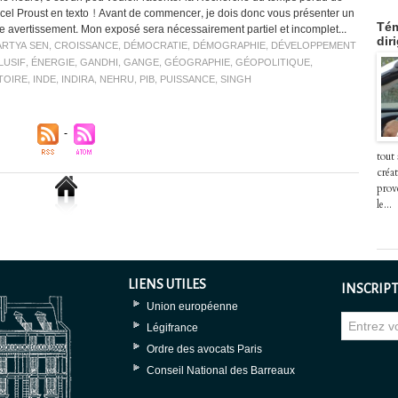
cel Proust en texto ! Avant de commencer, je dois donc vous présenter un
ple avertissement. Mon exposé sera nécessairement partiel et incomplet...
Tém
dir
RTYA SEN
,
CROISSANCE
,
DÉMOCRATIE
,
DÉMOGRAPHIE
,
DÉVELOPPEMENT
LUSIF
,
ÉNERGIE
,
GANDHI
,
GANGE
,
GÉOGRAPHIE
,
GÉOPOLITIQUE
,
TOIRE
,
INDE
,
INDIRA
,
NEHRU
,
PIB
,
PUISSANCE
,
SINGH
tout
créat
prov
le...
LIENS UTILES
INSCRIPT
Union européenne
Légifrance
Ordre des avocats Paris
Conseil National des Barreaux