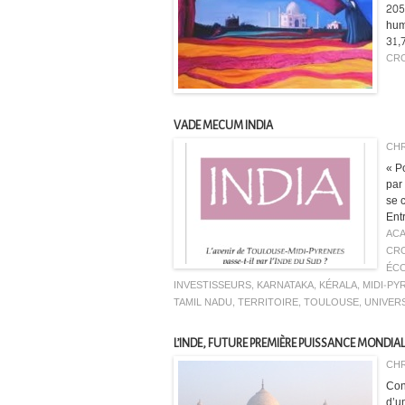
205
hum
31,
CR
VADE MECUM INDIA
CHR
« Po
par
se c
Entr
ACA
CR
ÉC
INVESTISSEURS
,
KARNATAKA
,
KÉRALA
,
MIDI-PY
TAMIL NADU
,
TERRITOIRE
,
TOULOUSE
,
UNIVER
L’INDE, FUTURE PREMIÈRE PUISSANCE MONDIAL
CHR
Con
d’u