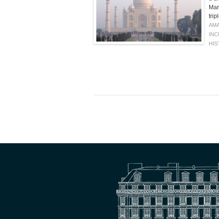
Mar
tri
AMA
INC
HIS