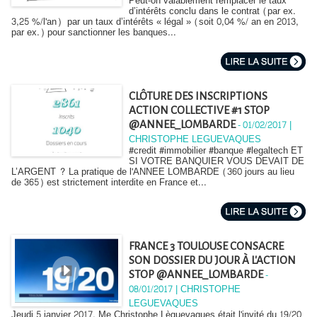
Peut-on valablement remplacer le taux
d’intérêts conclu dans le contrat (par ex.
3,25 %/l'an) par un taux d’intérêts « légal » (soit 0,04 %/ an en 2013,
par ex.) pour sanctionner les banques...
CLÔTURE DES INSCRIPTIONS
ACTION COLLECTIVE #1 STOP
-
01/02/2017 |
@ANNEE_LOMBARDE
CHRISTOPHE LEGUEVAQUES
#credit #immobilier #banque #legaltech ET
SI VOTRE BANQUIER VOUS DEVAIT DE
L’ARGENT ? La pratique de l'ANNEE LOMBARDE (360 jours au lieu
de 365) est strictement interdite en France et...
FRANCE 3 TOULOUSE CONSACRE
SON DOSSIER DU JOUR À L'ACTION
-
STOP @ANNEE_LOMBARDE
08/01/2017 | CHRISTOPHE
LEGUEVAQUES
Jeudi 5 janvier 2017, Me Christophe Lèguevaques était l'invité du 19/20