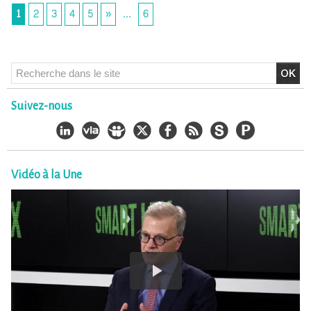
1
2
3
4
5
»
...
6
Suivez-nous
Vidéo à la Une