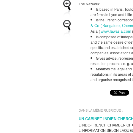
The Network:
Is based in Paris, Toul
are firms in Lyon and Lille
Is the French correspon
& Co (Bangalore, Chenn
www.lawasia.com
Asia (
Is composed of indepen
and the same desire of def
specific and established co
companies, associations a
Gives advice, represents
resolution process (e. g. a
Monitors the legal and r
regulations in its areas o
and organise recognised t
DANS LA MÊME RUBRIQUE :
UN CABINET INDIEN CHERCH
L'INDO-FRENCH CHAMBER OF
L'INFORMATION SELON LAQUEL