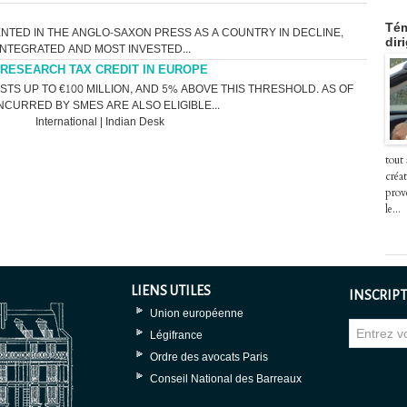
Tém
NTED IN THE ANGLO-SAXON PRESS AS A COUNTRY IN DECLINE,
dir
NTEGRATED AND MOST INVESTED...
RESEARCH TAX CREDIT IN EUROPE
STS UP TO €100 MILLION, AND 5% ABOVE THIS THRESHOLD. AS OF
NCURRED BY SMES ARE ALSO ELIGIBLE...
International
|
Indian Desk
tout
créat
prov
le...
LIENS UTILES
INSCRIPT
Union européenne
Légifrance
Ordre des avocats Paris
Conseil National des Barreaux