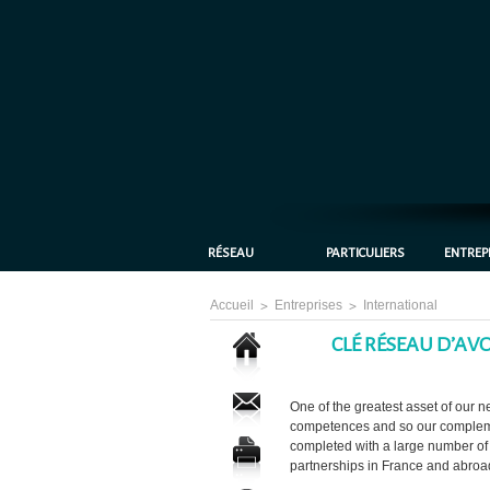
RÉSEAU
PARTICULIERS
ENTREP
Accueil
>
Entreprises
>
International
CLÉ RÉSEAU D’AV
One of the greatest asset of our n
competences and so our complemen
completed with a large number of
partnerships in France and abroad