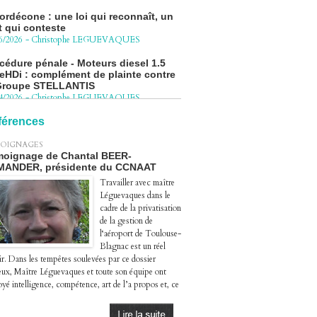
ordécone : une loi qui reconnaît, un
t qui conteste
6/2026
-
Christophe LEGUEVAQUES
cédure pénale - Moteurs diesel 1.5
eHDi : complément de plainte contre
Groupe STELLANTIS
4/2026
-
Christophe LEGUEVAQUES
ge autoroute : tout savoir (ou
sque) sur l'action collective ouverte
férences
 avril
4/2026
-
Christophe LEGUEVAQUES
OIGNAGES
oignage de Chantal BEER-
MANDER, présidente du CCNAAT
Travailler avec maître
Léguevaques dans le
cadre de la privatisation
de la gestion de
l‘aéroport de Toulouse-
Blagnac est un réel
ir. Dans les tempêtes soulevées par ce dossier
eux, Maître Léguevaques et toute son équipe ont
yé intelligence, compétence, art de l’a propos et, ce
.