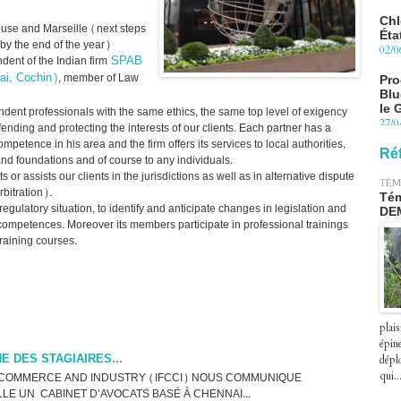
Chl
Éta
ouse and Marseille (next steps
02/0
 by the end of the year)
SPAB
dent of the Indian firm
Pro
ai, Cochin)
, member of Law
Blu
)
le 
dent professionals with the same ethics, the same top level of exigency
27/0
ending and protecting the interests of our clients. Each partner has a
Péa
mpetence in his area and the firm offers its services to local authorities,
pre
Ré
nd foundations and of course to any individuals.
le 2
 or assists our clients in the jurisdictions as well as in alternative dispute
07/0
TÉM
rbitration).
Tém
egulatory situation, to identify and anticipate changes in legislation and
DE
f competences. Moreover its members participate in professional trainings
raining courses.
plais
épin
E DES STAGIAIRES...
déplo
 COMMERCE AND INDUSTRY (IFCCI) NOUS COMMUNIQUE
qui..
LE UN CABINET D’AVOCATS BASÉ À CHENNAI...