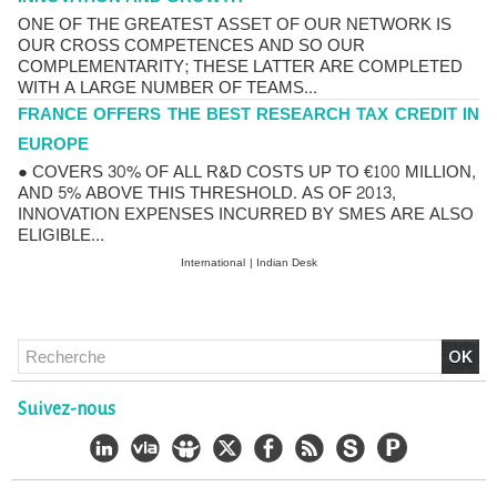
ONE OF THE GREATEST ASSET OF OUR NETWORK IS
OUR CROSS COMPETENCES AND SO OUR
COMPLEMENTARITY; THESE LATTER ARE COMPLETED
WITH A LARGE NUMBER OF TEAMS...
FRANCE OFFERS THE BEST RESEARCH TAX CREDIT IN
EUROPE
● COVERS 30% OF ALL R&D COSTS UP TO €100 MILLION,
AND 5% ABOVE THIS THRESHOLD. AS OF 2013,
INNOVATION EXPENSES INCURRED BY SMES ARE ALSO
ELIGIBLE...
International
|
Indian Desk
Chlordécone : un non-lieu confirmé, la bataille se déplace
vers la Cour de cassation
Suivez-nous
30/06/2026
-
Christophe LEGUEVAQUES
CHLORDÉCONE Déclaration de Me Christophe
LÈGUEVAQUES (CLE), avocat de parties civiles, après la