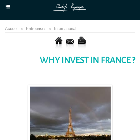
Accueil
>
Entreprises
>
International
WHY INVEST IN FRANCE ?