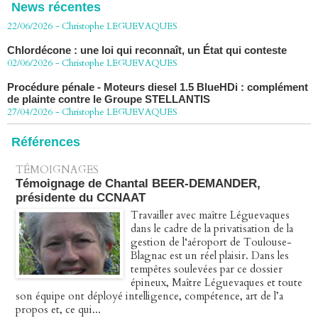
décision de confirmation du non-lieu
News récentes
22/06/2026
-
Christophe LEGUEVAQUES
Chlordécone : une loi qui reconnaît, un État qui conteste
02/06/2026
-
Christophe LEGUEVAQUES
Procédure pénale - Moteurs diesel 1.5 BlueHDi : complément
de plainte contre le Groupe STELLANTIS
27/04/2026
-
Christophe LEGUEVAQUES
Péage autoroute : tout savoir (ou presque) sur l'action
collective ouverte le 2 avril
Références
07/04/2026
-
Christophe LEGUEVAQUES
TÉMOIGNAGES
Témoignage de Chantal BEER-DEMANDER,
présidente du CCNAAT
Travailler avec maître Léguevaques
dans le cadre de la privatisation de la
gestion de l‘aéroport de Toulouse-
Blagnac est un réel plaisir. Dans les
tempêtes soulevées par ce dossier
épineux, Maître Léguevaques et toute
son équipe ont déployé intelligence, compétence, art de l’a
propos et, ce qui...