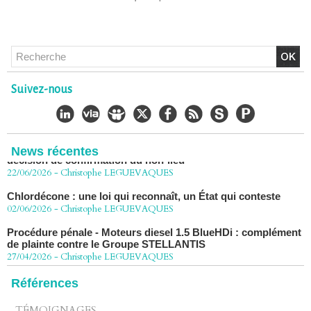
Chlordécone : un non-lieu confirmé, la bataille se déplace
vers la Cour de cassation
Suivez-nous
30/06/2026
-
Christophe LEGUEVAQUES
CHLORDÉCONE Déclaration de Me Christophe
LÈGUEVAQUES (CLE), avocat de parties civiles, après la
décision de confirmation du non-lieu
News récentes
22/06/2026
-
Christophe LEGUEVAQUES
Chlordécone : une loi qui reconnaît, un État qui conteste
02/06/2026
-
Christophe LEGUEVAQUES
Procédure pénale - Moteurs diesel 1.5 BlueHDi : complément
de plainte contre le Groupe STELLANTIS
27/04/2026
-
Christophe LEGUEVAQUES
Péage autoroute : tout savoir (ou presque) sur l'action
collective ouverte le 2 avril
Références
07/04/2026
-
Christophe LEGUEVAQUES
TÉMOIGNAGES