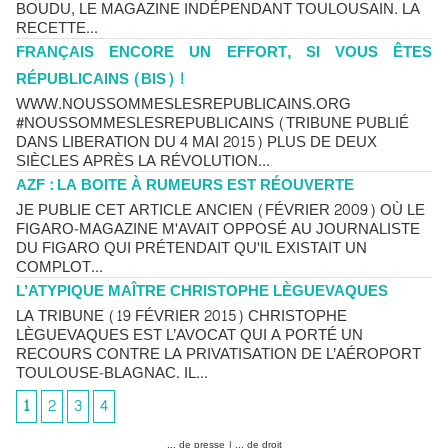
BOUDU, LE MAGAZINE INDÉPENDANT TOULOUSAIN. LA
RECETTE...
FRANÇAIS ENCORE UN EFFORT, SI VOUS ÊTES
RÉPUBLICAINS (BIS) !
WWW.NOUSSOMMESLESREPUBLICAINS.ORG
#NOUSSOMMESLESREPUBLICAINS (TRIBUNE PUBLIÉ
DANS LIBERATION DU 4 MAI 2015) PLUS DE DEUX
SIÈCLES APRÈS LA RÉVOLUTION...
AZF : LA BOITE À RUMEURS EST RÉOUVERTE
JE PUBLIE CET ARTICLE ANCIEN (FÉVRIER 2009) OÙ LE
FIGARO-MAGAZINE M'AVAIT OPPOSÉ AU JOURNALISTE
DU FIGARO QUI PRÉTENDAIT QU'IL EXISTAIT UN
COMPLOT...
L’ATYPIQUE MAÎTRE CHRISTOPHE LÈGUEVAQUES
LA TRIBUNE (19 FÉVRIER 2015) CHRISTOPHE
LÈGUEVAQUES EST L’AVOCAT QUI A PORTÉ UN
RECOURS CONTRE LA PRIVATISATION DE L’AÉROPORT
TOULOUSE-BLAGNAC. IL...
1
2
3
4
... de presse
|
... de droit