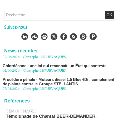
Chlordécone : un non-lieu confirmé, la bataille se déplace
vers la Cour de cassation
Suivez-nous
30/06/2026
-
Christophe LEGUEVAQUES
CHLORDÉCONE Déclaration de Me Christophe
LÈGUEVAQUES (CLE), avocat de parties civiles, après la
décision de confirmation du non-lieu
News récentes
22/06/2026
-
Christophe LEGUEVAQUES
Chlordécone : une loi qui reconnaît, un État qui conteste
02/06/2026
-
Christophe LEGUEVAQUES
Procédure pénale - Moteurs diesel 1.5 BlueHDi : complément
de plainte contre le Groupe STELLANTIS
27/04/2026
-
Christophe LEGUEVAQUES
Péage autoroute : tout savoir (ou presque) sur l'action
collective ouverte le 2 avril
Références
07/04/2026
-
Christophe LEGUEVAQUES
TÉMOIGNAGES
Témoignage de Chantal BEER-DEMANDER,