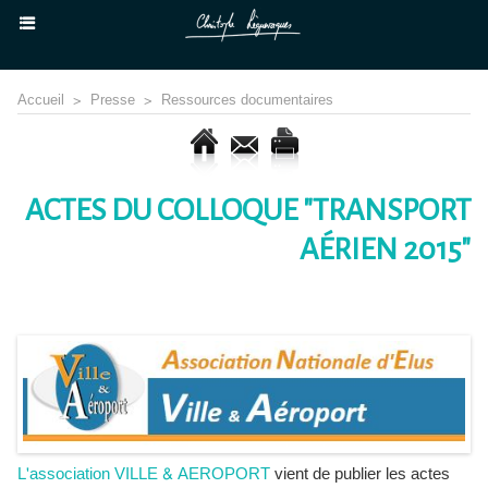
Accueil
>
Presse
>
Ressources documentaires
ACTES DU COLLOQUE "TRANSPORT
AÉRIEN 2015"
L'association VILLE & AEROPORT
vient de publier les actes