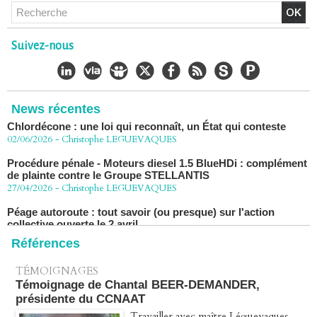
vers la Cour de cassation
30/06/2026
-
Christophe LEGUEVAQUES
CHLORDÉCONE Déclaration de Me Christophe
Suivez-nous
LÈGUEVAQUES (CLE), avocat de parties civiles, après la
décision de confirmation du non-lieu
22/06/2026
-
Christophe LEGUEVAQUES
Chlordécone : une loi qui reconnaît, un État qui conteste
News récentes
02/06/2026
-
Christophe LEGUEVAQUES
Procédure pénale - Moteurs diesel 1.5 BlueHDi : complément
de plainte contre le Groupe STELLANTIS
27/04/2026
-
Christophe LEGUEVAQUES
Péage autoroute : tout savoir (ou presque) sur l'action
collective ouverte le 2 avril
07/04/2026
-
Christophe LEGUEVAQUES
Références
TÉMOIGNAGES
Témoignage de Chantal BEER-DEMANDER,
présidente du CCNAAT
Travailler avec maître Léguevaques