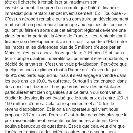
tête et il cherche à rentabiliser au maximum son
investissement. Il ne prend en compte que l’intérêt financier
immédiat pour rentabiliser cet investissement. Ex : Toulouse ->
C’est un aéroport rentable qui a su construire un développement
maîtrisé et l’on peut rendre hommage aux équipes de Toulouse
qui ont pu faire en sorte que cet aéroport régional devienne une
plate-forme importante, la 4ème de France. Il est rentable car il
finance son développement. Je crois qu’il rapporte à l’État entre
les impôts et les dividendes plus de 5 millions d’euros par an.
Mais ce n’est pas assez. Alors que faire ? Et bien l’État, sans
tenir compte d’autres impératifs qui pourraient être importants, a
décidé de privatiser. C’est une vraie privatisation. Peut-être que
quelqu’un nous expliquera tout à l’heure qu’il n’a vendu que
49,9% des parts aujourd’hui mais il s’est engagé à vendre dans
les trois ans les 10,01 % qui reste. Surtout il s’est engagé dans
des conditions bizarres. Lorsque vous avez des prestataires
particulièrement bien organisés sur ce terrain qui sont venus
étudier le dossier, ils ont évalué que le juste prix est entre 120 et
150 millions d’euros. Cela correspond entre 8 à 10 fois le
revenu d’exploitation. Et là on a un opérateur qui vient nous
proposer 307 millions d’euros. C’est-à-dire deux fois plus que le
prix raisonnablement présenté par les autres acteurs. Cela
soulève beaucoup de questions. Est-ce que cela veut dire que
l’opérateur chinois a des intérêts autres que ceux qui sont