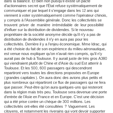
dans la balance. Et bien non puisqu’il existe un pacte
d’actionnaires secret que l’État refuse systématiquement de
communiquer et par lequel il s’engage dans les 12 ans qui
viennent à voter systématiquement comme l’opérateur chinois,
y compris à l’Assemblée générale. Donc les collectivités se
trouvent priver de manière irrémédiable de leur possibilité
d’influer sur la distribution de dividendes. Si le nouveau
propriétaire de la société anonyme décide qu’il n’y a pas de
distribution de dividendes il n’y en aura pas pour les
collectivités. Derrière il y a l’enjeu économique. Mme Idrac, qui
a été choisie du fait de son expérience du milieu aéronautique,
est venue nous expliquer qu’on n’avait rien compris, qu’il n’y
aurait pas de hub à Toulouse. Il y aurait juste de très gros A380
qui viendraient plutôt de Chine et d’Asie du sud Est atterrir à
Toulouse. Et les 500, 600 passagers qui descendront
repartiront vers toutes les directions proposées en Europe
(grandes capitales). On aura donc des avions plus petits et
plus nombreux qui répartiront ce flux de passagers qui ne fera
que passer. Peut-être qu’on aura quelques-uns qui resteront
dans la région mais très peu. Toulouse sera devenue une porte
d’entrée de l’Asie en France et en Europe. C’est une décision
qui a été prise contre un chèque de 300 millions. Les
collectivités ont-elles été consultées ? Vaguement. Les
citoyens, et notamment les riverains qui vont devoir supporter