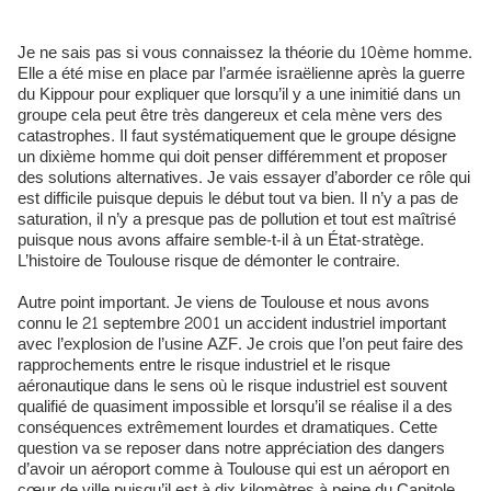
Je ne sais pas si vous connaissez la théorie du 10ème homme.
Elle a été mise en place par l’armée israëlienne après la guerre
du Kippour pour expliquer que lorsqu’il y a une inimitié dans un
groupe cela peut être très dangereux et cela mène vers des
catastrophes. Il faut systématiquement que le groupe désigne
un dixième homme qui doit penser différemment et proposer
des solutions alternatives. Je vais essayer d’aborder ce rôle qui
est difficile puisque depuis le début tout va bien. Il n’y a pas de
saturation, il n’y a presque pas de pollution et tout est maîtrisé
puisque nous avons affaire semble-t-il à un État-stratège.
L’histoire de Toulouse risque de démonter le contraire.
Autre point important. Je viens de Toulouse et nous avons
connu le 21 septembre 2001 un accident industriel important
avec l’explosion de l’usine AZF. Je crois que l’on peut faire des
rapprochements entre le risque industriel et le risque
aéronautique dans le sens où le risque industriel est souvent
qualifié de quasiment impossible et lorsqu’il se réalise il a des
conséquences extrêmement lourdes et dramatiques. Cette
question va se reposer dans notre appréciation des dangers
d’avoir un aéroport comme à Toulouse qui est un aéroport en
cœur de ville puisqu’il est à dix kilomètres à peine du Capitole.