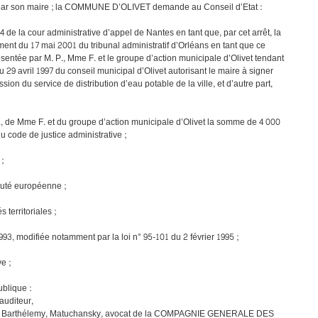
par son maire ; la COMMUNE D’OLIVET demande au Conseil d’Etat :
04 de la cour administrative d’appel de Nantes en tant que, par cet arrêt, la
ment du 17 mai 2001 du tribunal administratif d’Orléans en tant que ce
entée par M. P., Mme F. et le groupe d’action municipale d’Olivet tendant
u 29 avril 1997 du conseil municipal d’Olivet autorisant le maire à signer
sion du service de distribution d’eau potable de la ville, et d’autre part,
., de Mme F. et du groupe d’action municipale d’Olivet la somme de 4 000
 du code de justice administrative ;
;
auté européenne ;
 territoriales ;
1993, modifiée notamment par la loi n° 95‑101 du 2 février 1995 ;
e ;
blique :
auditeur,
ier, Barthélemy, Matuchansky, avocat de la COMPAGNIE GENERALE DES