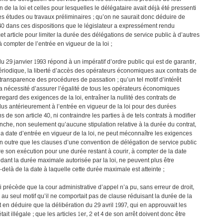
 de la loi et celles pour lesquelles le délégataire avait déjà été pressenti
es études ou travaux préliminaires ; qu’on ne saurait donc déduire de
 40 dans ces dispositions que le législateur a expressément rendu
et article pour limiter la durée des délégations de service public à d’autres
compter de l’entrée en vigueur de la loi ;
du 29 janvier 1993 répond à un impératif d’ordre public qui est de garantir,
riodique, la liberté d’accès des opérateurs économiques aux contrats de
 transparence des procédures de passation ; qu’un tel motif d’intérêt
la nécessité d’assurer l’égalité de tous les opérateurs économiques
regard des exigences de la loi, entraîner la nullité des contrats de
lus antérieurement à l’entrée en vigueur de la loi pour des durées
 de son article 40, ni contraindre les parties à de tels contrats à modifier
anche, non seulement qu’aucune stipulation relative à la durée du contrat,
la date d’entrée en vigueur de la loi, ne peut méconnaître les exigences
en outre que les clauses d’une convention de délégation de service public
re son exécution pour une durée restant à courir, à compter de la date
édant la durée maximale autorisée par la loi, ne peuvent plus être
elà de la date à laquelle cette durée maximale est atteinte ;
i précède que la cour administrative d’appel n’a pu, sans erreur de droit,
l au seul motif qu’il ne comportait pas de clause réduisant la durée de la
t en déduire que la délibération du 29 avril 1997, qui en approuvait les
tait illégale ; que les articles 1er, 2 et 4 de son arrêt doivent donc être