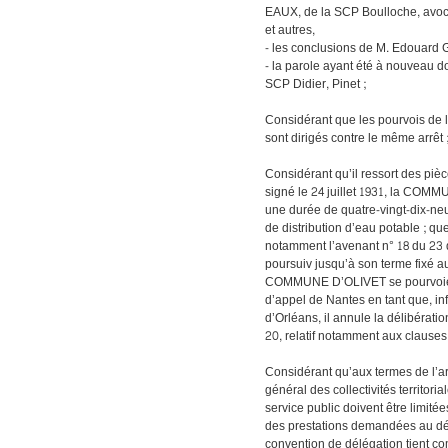
EAUX, de la SCP Boulloche, avoc
et autres,
- les conclusions de M. Edouard Ge
- la parole ayant été à nouveau 
SCP Didier, Pinet ;
Considérant que les pourvois
sont dirigés contre le même arrêt ;
Considérant qu’il ressort des piè
signé le 24 juillet 1931, la C
une durée de quatre-vingt-dix-neuf
de distribution d’eau potable ; qu
notamment l’avenant n° 18 du 23 d
poursuiv jusqu’à son terme fixé
COMMUNE D’OLIVET se pourvoient e
d’appel de Nantes en tant que, inf
d’Orléans, il annule la délibérati
20, relatif notamment aux clauses 
Considérant qu’aux termes de l’arti
général des collectivités territor
service public doivent être limitée
des prestations demandées au délé
convention de délégation tient co