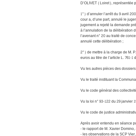
D’OLIVET (Loiret), représentée 
1°) d’annuler l’arrêt du 9 avril 20
cour a, d’une part, annulé le juge
jugement a rejeté la demande prés
à l’annulation de la délibération d
l’avenant n° 20 au traité de conces
annulé cette délibération ;
2°) de mettre à la charge de M. P
euros au titre de l’article L. 761-1
Vu les autres pièces des dossiers 
Vu le traité instituant la Commun
Vu le code général des collectivités
Vu la loi n° 93-122 du 29 janvier 
Vu le code de justice administrativ
Après avoir entendu en séance pu
- le rapport de M. Xavier Domino, 
- les observations de la SCP V