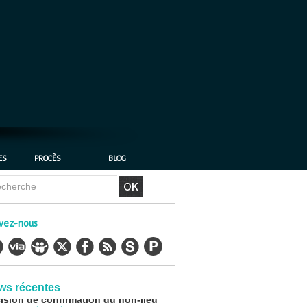
ES
PROCÈS
BLOG
ordécone : un non-lieu confirmé, la
aille se déplace vers la Cour de
sation
6/2026
-
Christophe LEGUEVAQUES
vez-nous
LORDÉCONE Déclaration de Me
istophe LÈGUEVAQUES (CLE),
cat de parties civiles, après la
ision de confirmation du non-lieu
6/2026
-
Christophe LEGUEVAQUES
ws récentes
ordécone : une loi qui reconnaît, un