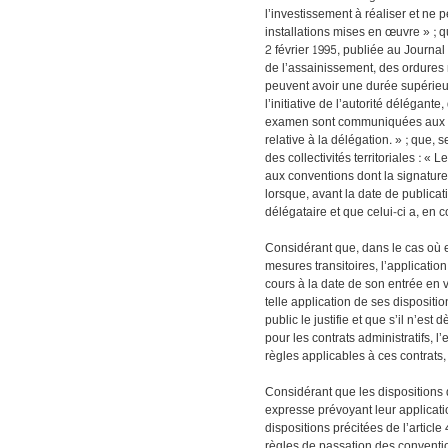
l’investissement à réaliser et ne
installations mises en œuvre » ; qu
2 février 1995, publiée au Journal 
de l’assainissement, des ordures 
peuvent avoir une durée supérieur
l’initiative de l’autorité délégant
examen sont communiquées aux me
relative à la délégation. » ; que, s
des collectivités territoriales : « 
aux conventions dont la signature 
lorsque, avant la date de publicat
délégataire et que celui-ci a, en 
Considérant que, dans le cas où e
mesures transitoires, l’applicatio
cours à la date de son entrée en v
telle application de ses disposition
public le justifie et que s’il n’est
pour les contrats administratifs, l
règles applicables à ces contrats,
Considérant que les dispositions 
expresse prévoyant leur applicati
dispositions précitées de l’article
règles de passation des conventio