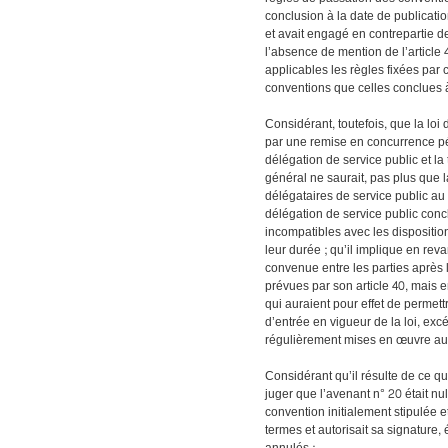
conclusion à la date de publication
et avait engagé en contrepartie d
l’absence de mention de l’article
applicables les règles fixées par c
conventions que celles conclues à 
Considérant, toutefois, que la loi 
par une remise en concurrence pé
délégation de service public et la
général ne saurait, pas plus que 
délégataires de service public au 
délégation de service public conc
incompatibles avec les dispositions
leur durée ; qu’il implique en rev
convenue entre les parties après 
prévues par son article 40, mais 
qui auraient pour effet de permett
d’entrée en vigueur de la loi, exc
régulièrement mises en œuvre au-d
Considérant qu’il résulte de ce qu
juger que l’avenant n° 20 était nu
convention initialement stipulée e
termes et autorisait sa signature, é