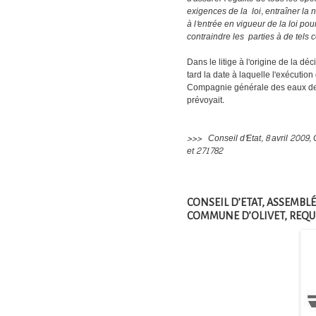
exigences de la loi, entraîner la 
à l'entrée en vigueur de la loi po
contraindre les parties à de tels c
Dans le litige à l'origine de la dé
tard la date à laquelle l'exécutio
Compagnie générale des eaux devr
prévoyait.
>>> Conseil d'Etat, 8 avril 200
et 271782
CONSEIL D’ETAT, ASSEMBLÉ
COMMUNE D’OLIVET, REQUÊ