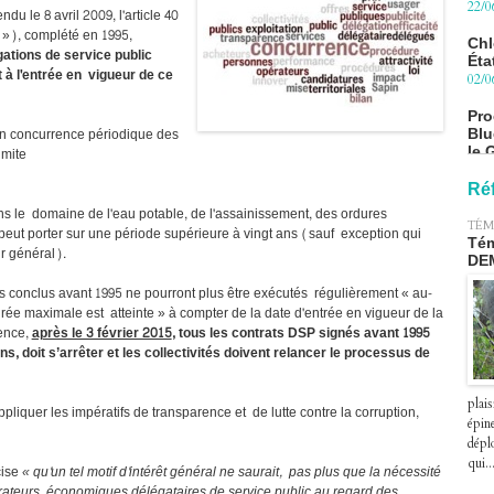
Éta
du le 8 avril 2009, l'article 40
02/0
n »), complété en 1995,
gations de service public
Pro
à l'entrée en vigueur de ce
Blu
le 
27/0
en concurrence périodique des
imite
Péa
pre
le 2
Ré
07/0
ns le domaine de l'eau potable, de l'assainissement, des ordures
TÉM
eut porter sur une période supérieure à vingt ans (sauf exception qui
Tém
ur général).
DE
rats conclus avant 1995 ne pourront plus être exécutés régulièrement « au-
urée maximale est atteinte » à compter de la date d'entrée en vigueur de la
uence,
après le 3 février 2015
, tous les contrats DSP signés avant 1995
s, doit s’arrêter et les collectivités doivent relancer le processus de
plais
ppliquer les impératifs de transparence et de lutte contre la corruption,
épin
déplo
qui..
cise
« qu'un tel motif d'intérêt général ne saurait, pas plus que la nécessité
pérateurs économiques délégataires de service public au regard des