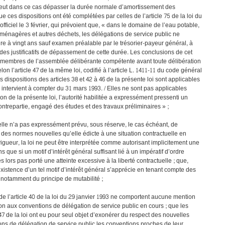
 peut dans ce cas dépasser la durée normale d’amortissement des
e ces dispositions ont été complétées par celles de l’article 75 de la loi du
officiel le 3 février, qui prévoient que, « dans le domaine de l’eau potable,
ménagères et autres déchets, les délégations de service public ne
e à vingt ans sauf examen préalable par le trésorier-payeur général, à
e, des justificatifs de dépassement de cette durée. Les conclusions de cet
mbres de l’assemblée délibérante compétente avant toute délibération
elon l’article 47 de la même loi, codifié à l’article L. 1411-11 du code général
Les dispositions des articles 38 et 42 à 46 de la présente loi sont applicables
intervient à compter du 31 mars 1993. / Elles ne sont pas applicables
ion de la présente loi, l’autorité habilitée a expressément pressenti un
contrepartie, engagé des études et des travaux préliminaires » ;
lle n’a pas expressément prévu, sous réserve, le cas échéant, de
n des normes nouvelles qu’elle édicte à une situation contractuelle en
igueur, la loi ne peut être interprétée comme autorisant implicitement une
s que si un motif d’intérêt général suffisant lié à un impératif d’ordre
 dès lors pas porté une atteinte excessive à la liberté contractuelle ; que,
’existence d’un tel motif d’intérêt général s’apprécie en tenant compte des
 notamment du principe de mutabilité ;
de l’article 40 de la loi du 29 janvier 1993 ne comportent aucune mention
on aux conventions de délégation de service public en cours ; que les
 47 de la loi ont eu pour seul objet d’exonérer du respect des nouvelles
ns de délégation de service public les conventions proches de leur