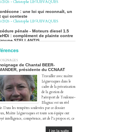
t qui conteste
6/2026
-
Christophe LEGUEVAQUES
cédure pénale - Moteurs diesel 1.5
eHDi : complément de plainte contre
Groupe STELLANTIS
4/2026
-
Christophe LEGUEVAQUES
ge autoroute : tout savoir (ou
sque) sur l'action collective ouverte
 avril
férences
4/2026
-
Christophe LEGUEVAQUES
OIGNAGES
oignage de Chantal BEER-
MANDER, présidente du CCNAAT
Travailler avec maître
Léguevaques dans le
cadre de la privatisation
de la gestion de
l‘aéroport de Toulouse-
Blagnac est un réel
ir. Dans les tempêtes soulevées par ce dossier
eux, Maître Léguevaques et toute son équipe ont
yé intelligence, compétence, art de l’a propos et, ce
.