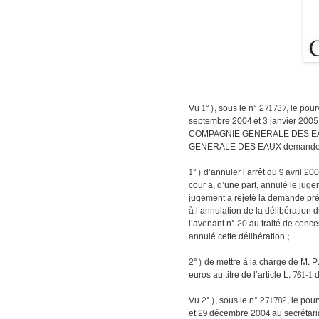
Vu 1°), sous le n° 271737, le pou
septembre 2004 et 3 janvier 2005 
COMPAGNIE GENERALE DES EAUX, 
GENERALE DES EAUX demande au
1°) d’annuler l’arrêt du 9 avril 20
cour a, d’une part, annulé le juge
jugement a rejeté la demande prés
à l’annulation de la délibération d
l’avenant n° 20 au traité de conces
annulé cette délibération ;
2°) de mettre à la charge de M. P
euros au titre de l’article L. 761-1
Vu 2°), sous le n° 271782, le po
et 29 décembre 2004 au secrétari