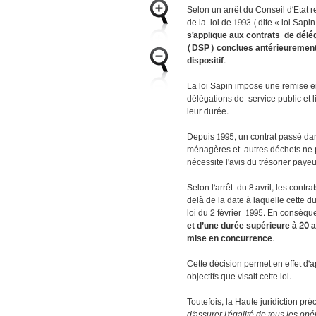
Selon un arrêt du Conseil d'Etat ren
de la loi de 1993 (dite « loi Sapi
s'applique aux contrats de délé
(DSP) conclues antérieurement 
dispositif
.
La loi Sapin impose une remise 
délégations de service public et l
leur durée.
Depuis 1995, un contrat passé da
ménagères et autres déchets ne p
nécessite l'avis du trésorier paye
Selon l'arrêt du 8 avril, les cont
delà de la date à laquelle cette d
loi du 2 février 1995. En conséq
et d’une durée supérieure à 20 an
mise en concurrence
.
Cette décision permet en effet d'a
objectifs que visait cette loi.
Toutefois, la Haute juridiction pré
d'assurer l'égalité de tous les o