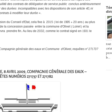
nullité des contrats de délégation de service public conclus antérieurement
Tém
ur des durées incompatibles avec les dispositions de son article 40, ni
dir
ontrats à modifier leur durée »
.
cision du Conseil d'Etat, cela fixe à 2015 (loi de 1995 + 20 ans) au plus
n de la concession passée entre la commune d'Olivet (Loiret) et la
a prendre fin. Au lieu de 2032, comme le contrat signé en 1931 le
tout
9, Compagnie générale des eaux et Commune d'Olivet, requêtes n°271737
créat
prov
le...
E, 8 AVRIL 2009, COMPAGNIE GÉNÉRALE DES EAUX –
TES NUMÉROS 271737 ET 271782