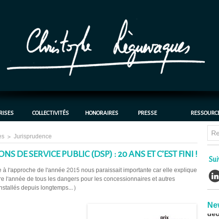
RISES
COLLECTIVITÉS
HONORAIRES
PRESSE
RESSOURC
Chl
bat
es
>
Jurisprudence
cas
30/0
S DE SERVICE PUBLIC (DSP) : 20 ANS ET C’EST FINI !
Sui
CH
e à l'approche de l'année 2015 nous paraissait importante car elle explique
Chr
re l'année de tous les dangers pour les concessionnaires et autres
avo
nstallés depuis longtemps...)
déc
22/0
Ne
Chl