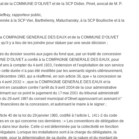
at de la COMMUNE D’OLIVET et de la SCP Didier, Pinet, avocat de M. P.
ffray, rapporteur public,
donnée à la SCP Vier, Barthélemy, Matuchansky, à la SCP Boulloche et à la
 de la COMPAGNIE GENERALE DES EAUX et de la COMMUNE D’OLIVET
 qu’il y a lieu de les joindre pour statuer par une seule décision ;
ces du dossier soumis aux juges du fond que, par un traité de concession
OMMUNE D’OLIVET a confié à la COMPAGNIE GENERALE DES EAUX, pour
 ans à compter du 4 avril 1933, l’extension et l’exploitation de son service
e cette durée n’a pas été modifiée par les avenants signés ultérieurement,
écembre 1993, qui a réaffirmé, en son article 36, que « la concession se
 au 4 avril 2032 » ; que la COMPAGNIE GENERALE DES EAUX et la
n cassation contre l’arrêt du 9 avril 2004 de la cour administrative
irmant sur ce point le jugement du 17 mai 2001 du tribunal administratif
on du 29 avril 1997 du conseil municipal d’Olivet approuvant un avenant n°
financières de la concession, et autorisant le maire à le signer ;
cle 40 de la loi du 29 janvier 1993, codifié à l’article L. 1411-2 du code
iales en ce qui concerne ces dernières : « Les conventions de délégation de
s dans leur durée. Celle-ci est déterminée par la collectivité en fonction
gataire. Lorsque les installations sont à la charge du délégataire, la
mpte, pour la détermination de sa durée, de la nature et du montant de