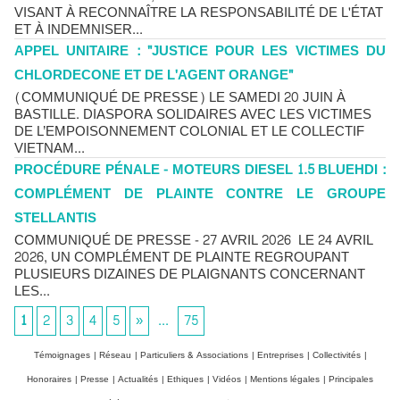
VISANT À RECONNAÎTRE LA RESPONSABILITÉ DE L'ÉTAT
ET À INDEMNISER...
APPEL UNITAIRE : "JUSTICE POUR LES VICTIMES DU
CHLORDECONE ET DE L'AGENT ORANGE"
(COMMUNIQUÉ DE PRESSE) LE SAMEDI 20 JUIN À
BASTILLE. DIASPORA SOLIDAIRES AVEC LES VICTIMES
DE L’EMPOISONNEMENT COLONIAL ET LE COLLECTIF
VIETNAM...
PROCÉDURE PÉNALE - MOTEURS DIESEL 1.5 BLUEHDI :
COMPLÉMENT DE PLAINTE CONTRE LE GROUPE
STELLANTIS
COMMUNIQUÉ DE PRESSE - 27 AVRIL 2026 LE 24 AVRIL
2026, UN COMPLÉMENT DE PLAINTE REGROUPANT
PLUSIEURS DIZAINES DE PLAIGNANTS CONCERNANT
LES...
1
2
3
4
5
»
...
75
Témoignages
|
Réseau
|
Particuliers & Associations
|
Entreprises
|
Collectivités
|
Honoraires
|
Presse
|
Actualités
|
Ethiques
|
Vidéos
|
Mentions légales
|
Principales