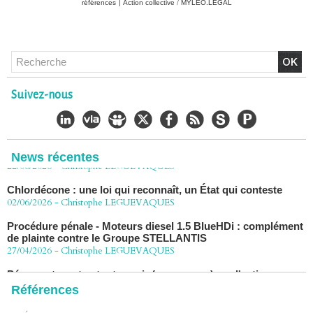
références
|
Action collective / MYLEO.LEGAL
Chlordécone : un non-lieu confirmé, la bataille se déplace
vers la Cour de cassation
30/06/2026
-
Christophe LEGUEVAQUES
Suivez-nous
CHLORDÉCONE Déclaration de Me Christophe
LÈGUEVAQUES (CLE), avocat de parties civiles, après la
décision de confirmation du non-lieu
22/06/2026
-
Christophe LEGUEVAQUES
News récentes
Chlordécone : une loi qui reconnaît, un État qui conteste
02/06/2026
-
Christophe LEGUEVAQUES
Procédure pénale - Moteurs diesel 1.5 BlueHDi : complément
de plainte contre le Groupe STELLANTIS
27/04/2026
-
Christophe LEGUEVAQUES
Péage autoroute : tout savoir (ou presque) sur l'action
collective ouverte le 2 avril
07/04/2026
-
Christophe LEGUEVAQUES
Références