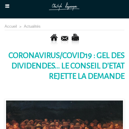
Accueil
>
Actualités
CORONAVIRUS/COVID19 : GEL DES
DIVIDENDES... LE CONSEIL D'ETAT
REJETTE LA DEMANDE