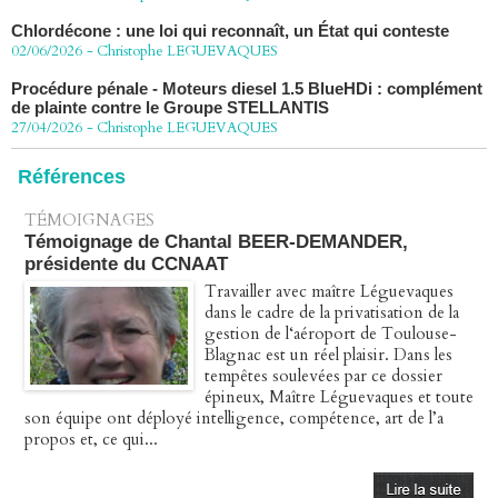
Chlordécone : une loi qui reconnaît, un État qui conteste
02/06/2026
-
Christophe LEGUEVAQUES
Procédure pénale - Moteurs diesel 1.5 BlueHDi : complément
de plainte contre le Groupe STELLANTIS
27/04/2026
-
Christophe LEGUEVAQUES
Péage autoroute : tout savoir (ou presque) sur l'action
collective ouverte le 2 avril
Références
07/04/2026
-
Christophe LEGUEVAQUES
TÉMOIGNAGES
Témoignage de Chantal BEER-DEMANDER,
présidente du CCNAAT
Travailler avec maître Léguevaques
dans le cadre de la privatisation de la
gestion de l‘aéroport de Toulouse-
Blagnac est un réel plaisir. Dans les
tempêtes soulevées par ce dossier
épineux, Maître Léguevaques et toute
son équipe ont déployé intelligence, compétence, art de l’a
propos et, ce qui...