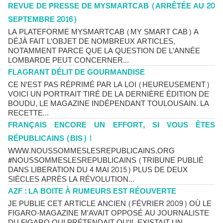
REVUE DE PRESSE DE MYSMARTCAB (ARRÊTÉE AU 20
SEPTEMBRE 2016)
LA PLATEFORME MYSMARTCAB (MY SMART CAB) A
DÉJÀ FAIT L'OBJET DE NOMBREUX ARTICLES,
NOTAMMENT PARCE QUE LA QUESTION DE L'ANNÉE
LOMBARDE PEUT CONCERNER...
FLAGRANT DÉLIT DE GOURMANDISE
CE N'EST PAS RÉPRIMÉ PAR LA LOI (HEUREUSEMENT)
VOICI UN PORTRAIT TIRÉ DE LA DERNIÈRE ÉDITION DE
BOUDU, LE MAGAZINE INDÉPENDANT TOULOUSAIN. LA
RECETTE...
FRANÇAIS ENCORE UN EFFORT, SI VOUS ÊTES
RÉPUBLICAINS (BIS) !
WWW.NOUSSOMMESLESREPUBLICAINS.ORG
#NOUSSOMMESLESREPUBLICAINS (TRIBUNE PUBLIÉ
DANS LIBERATION DU 4 MAI 2015) PLUS DE DEUX
SIÈCLES APRÈS LA RÉVOLUTION...
AZF : LA BOITE À RUMEURS EST RÉOUVERTE
JE PUBLIE CET ARTICLE ANCIEN (FÉVRIER 2009) OÙ LE
FIGARO-MAGAZINE M'AVAIT OPPOSÉ AU JOURNALISTE
DU FIGARO QUI PRÉTENDAIT QU'IL EXISTAIT UN