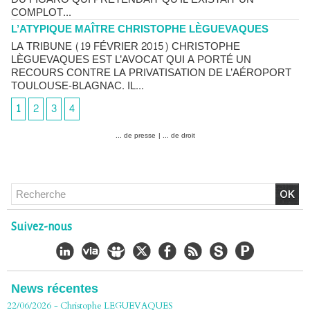
COMPLOT...
L’ATYPIQUE MAÎTRE CHRISTOPHE LÈGUEVAQUES
LA TRIBUNE (19 FÉVRIER 2015) CHRISTOPHE
LÈGUEVAQUES EST L’AVOCAT QUI A PORTÉ UN
RECOURS CONTRE LA PRIVATISATION DE L’AÉROPORT
TOULOUSE-BLAGNAC. IL...
1
2
3
4
... de presse
|
... de droit
Chlordécone : un non-lieu confirmé, la bataille se déplace
vers la Cour de cassation
Suivez-nous
30/06/2026
-
Christophe LEGUEVAQUES
CHLORDÉCONE Déclaration de Me Christophe
LÈGUEVAQUES (CLE), avocat de parties civiles, après la
décision de confirmation du non-lieu
News récentes
22/06/2026
-
Christophe LEGUEVAQUES