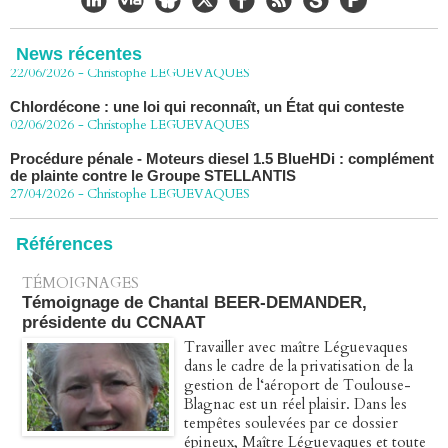
CHLORDÉCONE Déclaration de Me Christophe
LÈGUEVAQUES (CLE), avocat de parties civiles, après la
décision de confirmation du non-lieu
News récentes
22/06/2026
-
Christophe LEGUEVAQUES
Chlordécone : une loi qui reconnaît, un État qui conteste
02/06/2026
-
Christophe LEGUEVAQUES
Procédure pénale - Moteurs diesel 1.5 BlueHDi : complément
de plainte contre le Groupe STELLANTIS
27/04/2026
-
Christophe LEGUEVAQUES
Péage autoroute : tout savoir (ou presque) sur l'action
collective ouverte le 2 avril
Références
07/04/2026
-
Christophe LEGUEVAQUES
TÉMOIGNAGES
Témoignage de Chantal BEER-DEMANDER,
présidente du CCNAAT
Travailler avec maître Léguevaques
dans le cadre de la privatisation de la
gestion de l‘aéroport de Toulouse-
Blagnac est un réel plaisir. Dans les
tempêtes soulevées par ce dossier
épineux, Maître Léguevaques et toute