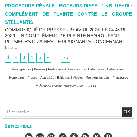
PROCÉDURE PÉNALE - MOTEURS DIESEL 1.5 BLUEHDI :
COMPLÉMENT DE PLAINTE CONTRE LE GROUPE
STELLANTIS
COMMUNIQUÉ DE PRESSE - 27 AVRIL 2026 LE 24 AVRIL
2026, UN COMPLÉMENT DE PLAINTE REGROUPANT
PLUSIEURS DIZAINES DE PLAIGNANTS CONCERNANT
LES...
1
2
3
4
5
»
...
75
Témoignages
|
Réseau
|
Particuliers & Associations
|
Entreprises
|
Collectivités
|
Honoraires
|
Presse
|
Actualités
|
Ethiques
|
Vidéos
|
Mentions légales
|
Principales
références
|
Action collective / MYLEO.LEGAL
Chlordécone : un non-lieu confirmé, la bataille se déplace
vers la Cour de cassation
Suivez-nous
30/06/2026
-
Christophe LEGUEVAQUES