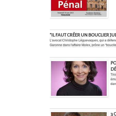
"IL FAUT CRÉER UN BOUCLIER J
L'avocat Christophe Lèguevaques, qui a défend
Garonne dans l'affaire Molex, prône un "bouclier 
PO
DÉ
Tir
ému
dans
3 