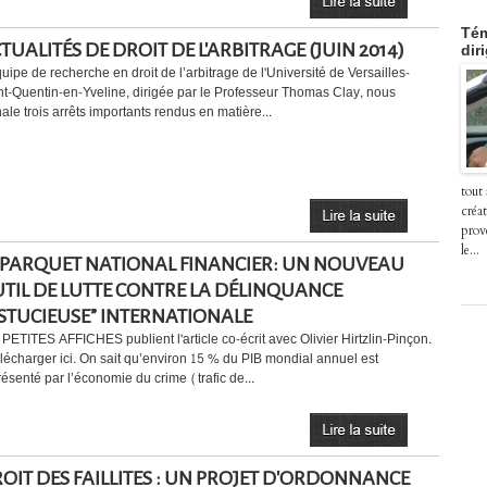
Tém
TUALITÉS DE DROIT DE L'ARBITRAGE (JUIN 2014)
dir
uipe de recherche en droit de l’arbitrage de l'Université de Versailles-
nt-Quentin-en-Yveline, dirigée par le Professeur Thomas Clay, nous
ale trois arrêts importants rendus en matière...
tout
créat
prov
le...
 PARQUET NATIONAL FINANCIER: UN NOUVEAU
TIL DE LUTTE CONTRE LA DÉLINQUANCE
STUCIEUSE” INTERNATIONALE
 PETITES AFFICHES publient l'article co-écrit avec Olivier Hirtzlin-Pinçon.
élécharger ici. On sait qu’environ 15 % du PIB mondial annuel est
résenté par l’économie du crime (trafic de...
OIT DES FAILLITES : UN PROJET D'ORDONNANCE