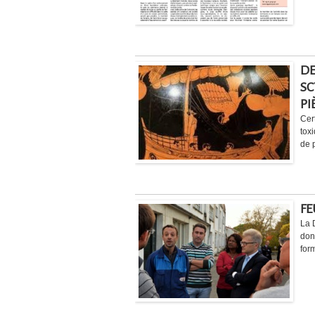
DE
SC
PI
Cer
tox
de p
FE
La 
don
for