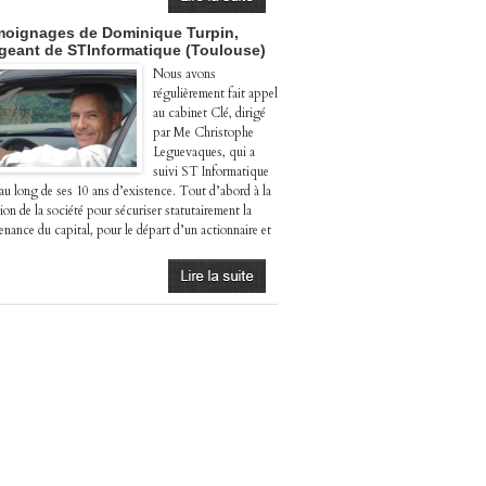
oignages de Dominique Turpin,
igeant de STInformatique (Toulouse)
Nous avons
régulièrement fait appel
au cabinet Clé, dirigé
par Me Christophe
Leguevaques, qui a
suivi ST Informatique
 au long de ses 10 ans d’existence. Tout d’abord à la
ion de la société pour sécuriser statutairement la
enance du capital, pour le départ d’un actionnaire et