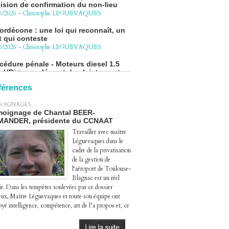
ordécone : une loi qui reconnaît, un
t qui conteste
6/2026
-
Christophe LEGUEVAQUES
cédure pénale - Moteurs diesel 1.5
eHDi : complément de plainte contre
Groupe STELLANTIS
4/2026
-
Christophe LEGUEVAQUES
ge autoroute : tout savoir (ou
férences
sque) sur l'action collective ouverte
 avril
OIGNAGES
4/2026
-
Christophe LEGUEVAQUES
oignage de Chantal BEER-
MANDER, présidente du CCNAAT
Travailler avec maître
Léguevaques dans le
cadre de la privatisation
de la gestion de
l‘aéroport de Toulouse-
Blagnac est un réel
ir. Dans les tempêtes soulevées par ce dossier
eux, Maître Léguevaques et toute son équipe ont
yé intelligence, compétence, art de l’a propos et, ce
.