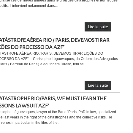
cialisé ces dernières années dans le droit des catastrophes et les risques
ectifs. Il intervient notamment dans...
ATÁSTROFE AÉREA RIO / PARIS, DEVEMOS TIRAR
ÇÕES DO PROCESSO DA AZF”
TÁSTROFE AÉREA RIO / PARIS, DEVEMOS TIRAR LIÇÕES DO
CESSO DA AZF” Christophe Lèguevaques, da Ordem dos Advogados
Paris (Barreau de Paris) e doutor em Direito, tem se...
ATASTROPHE RIO/PARIS, WE MUST LEARN THE
SSONS LAWSUIT AZF”
istophe Lèguevaques, lawyer at the Bar of Paris, PhD in law, specialized
e last years in the right of the catastrophes and the collective risks. He
rvenes in particular in the files of the...