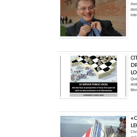
Avo
dern
int
CI
DR
LO
Que
dis
Mon
« 
LE
Chr