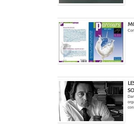
MO
Con
LE
SO
Dan
org
con