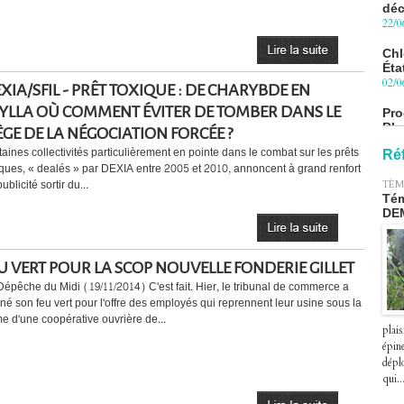
Chl
Éta
02/0
Pro
XIA/SFIL - PRÊT TOXIQUE : DE CHARYBDE EN
Blu
le 
YLLA OÙ COMMENT ÉVITER DE TOMBER DANS LE
27/0
ÈGE DE LA NÉGOCIATION FORCÉE ?
taines collectivités particulièrement en pointe dans le combat sur les prêts
Péa
Ré
pre
iques, « dealés » par DEXIA entre 2005 et 2010, annoncent à grand renfort
le 2
ublicité sortir du...
TÉM
07/0
Tém
DE
U VERT POUR LA SCOP NOUVELLE FONDERIE GILLET
Dépêche du Midi (19/11/2014) C'est fait. Hier, le tribunal de commerce a
né son feu vert pour l'offre des employés qui reprennent leur usine sous la
me d'une coopérative ouvrière de...
plais
épin
déplo
qui..