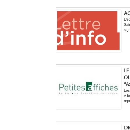
AC
L'éq
Sai
sign
LE
OU
“A
Les
A t
rep
DR