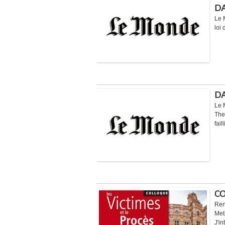
D
Le 
loi
DA
Le 
The
fail
CO
Ren
Met
J'i