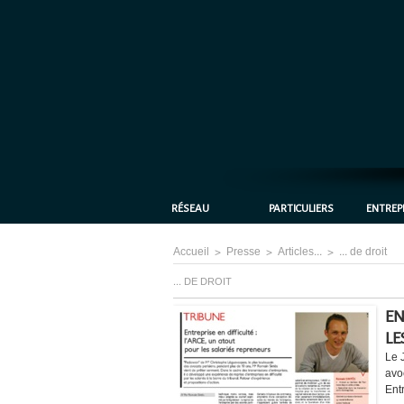
RÉSEAU
PARTICULIERS
ENTREP
Accueil
>
Presse
>
Articles...
>
... de droit
... DE DROIT
EN
LE
Le 
avo
Entr