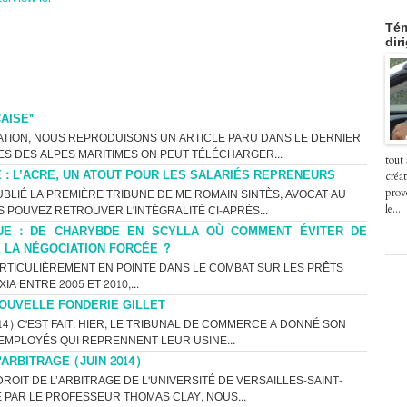
Tém
dir
AISE"
ATION, NOUS REPRODUISONS UN ARTICLE PARU DANS LE DERNIER
ES DES ALPES MARITIMES ON PEUT TÉLÉCHARGER...
tout
É : L’ACRE, UN ATOUT POUR LES SALARIÉS REPRENEURS
créat
BLIÉ LA PREMIÈRE TRIBUNE DE ME ROMAIN SINTÈS, AVOCAT AU
prov
POUVEZ RETROUVER L'INTÉGRALITÉ CI-APRÈS...
le...
IQUE : DE CHARYBDE EN SCYLLA OÙ COMMENT ÉVITER DE
 LA NÉGOCIATION FORCÉE ?
ARTICULIÈREMENT EN POINTE DANS LE COMBAT SUR LES PRÊTS
IA ENTRE 2005 ET 2010,...
OUVELLE FONDERIE GILLET
014) C'EST FAIT. HIER, LE TRIBUNAL DE COMMERCE A DONNÉ SON
EMPLOYÉS QUI REPRENNENT LEUR USINE...
'ARBITRAGE (JUIN 2014)
ROIT DE L’ARBITRAGE DE L'UNIVERSITÉ DE VERSAILLES-SAINT-
E PAR LE PROFESSEUR THOMAS CLAY, NOUS...