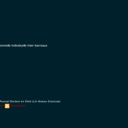
nelle Individuelle Inter-barreaux
Avocat Docteur en Droit cLé réseau d'avocats
te
|
Syndication