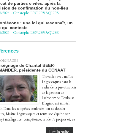
ision de confirmation du non-lieu
6/2026
-
Christophe LEGUEVAQUES
ordécone : une loi qui reconnaît, un
t qui conteste
6/2026
-
Christophe LEGUEVAQUES
cédure pénale - Moteurs diesel 1.5
eHDi : complément de plainte contre
Groupe STELLANTIS
4/2026
-
Christophe LEGUEVAQUES
férences
ge autoroute : tout savoir (ou
OIGNAGES
sque) sur l'action collective ouverte
oignage de Chantal BEER-
 avril
MANDER, présidente du CCNAAT
4/2026
-
Christophe LEGUEVAQUES
Travailler avec maître
Léguevaques dans le
cadre de la privatisation
de la gestion de
l‘aéroport de Toulouse-
Blagnac est un réel
ir. Dans les tempêtes soulevées par ce dossier
eux, Maître Léguevaques et toute son équipe ont
yé intelligence, compétence, art de l’a propos et, ce
.