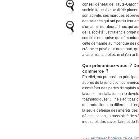
conseil général de Haute-Garonne.
société française avait été placée 
son activité, ses marques et breve
des salariés qui ont perdu leur em
d'un administrateur ad hoc qui au
de la société justifiaient le proje
comité d'entreprise qui démontraie
cette demande au motif que des coll
créancier privé et, d'autre part, qu
affaire m'a fait réfléchir et j'en ai
Que préconisez-vous ? De p
commerce ?
En effet, ma proposition principale 
auprès de la juridiction commerci
d'entraîner des pertes d'emplois a
favoriser l'installation ou le déve
"pathologiques" : il ne s'agit pas
de production trop différents. L'en
la seule défense des intérêts des 
délocalisation, la possibilité de s
industriel, des savoir-faire et de l'
>>> retrouver l'intégralité de l'in