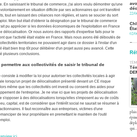
déc
 En saisissant le tribunal de commerce, j'ai alors voulu démontrer qu'une
22/0
volontairement en situation difficile par ses actionnaires qui ont transféré
ts, tout en laissant des créances non réglées, et sans se soucier du sort
Chl
ploi. Mon but était d'obtenir la désignation par le tribunal de commerce
Éta
rait pu apprécier si les données économiques de l'exploitation en France
02/0
t de délocalisation. Or nous avions des rapports d'expertise faits pour le
nt que l'activité était viable en France. Mais nous avons été déboutés de
Pro
ectivités territoriales ne pouvaient agir dans ce dossier à l'instar d'un
Blu
le 
'il était bien trop tôt pour délibérer d'un projet aussi peu avancé. Cette
27/0
Ré
 tiré plusieurs conclusions.
Péa
TÉM
ermettre aux collectivités de saisir le tribunal de
pre
Tém
le 2
DE
consiste à modifier la loi pour autoriser les collectivités locales à agir
07/0
ale lorsqu'un projet de délocalisation présenté devant un CE risque
lors même que les collectivités ont investi ou consenti des aides pour
loppement de l'entreprise. Je ne vise ici que les projets de délocalisation
 de s'opposer à des délocalisations lorsqu'elles s'imposent au vu de coûts
jeu, capital, est de considérer que l'intérêt social ne saurait se résumer à
actionnaires. Il faut reconnaître aux entreprises, victimes d'une
plais
'émanciper de leur propriétaire en premettant le maintien de l'outil
épin
emploi.
déplo
qui..
terview ici