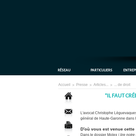
RÉSEAU
PARTICULIERS
ENTREP
Accueil
>
Presse
>
Articles...
>
... de droit
"IL FAUT CR
L'avocat Christophe Lèguevaques,
général de Haute-Garonne dans l'af
D'où vous est venue cette i
Dans le dossier Molex (
lire notr