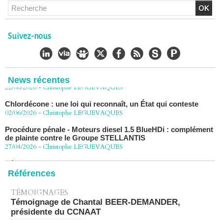
Chlordécone : un non-lieu confirmé, la bataille se déplace
vers la Cour de cassation
30/06/2026
-
Christophe LEGUEVAQUES
Suivez-nous
CHLORDÉCONE Déclaration de Me Christophe
LÈGUEVAQUES (CLE), avocat de parties civiles, après la
décision de confirmation du non-lieu
22/06/2026
-
Christophe LEGUEVAQUES
News récentes
Chlordécone : une loi qui reconnaît, un État qui conteste
02/06/2026
-
Christophe LEGUEVAQUES
Procédure pénale - Moteurs diesel 1.5 BlueHDi : complément
de plainte contre le Groupe STELLANTIS
27/04/2026
-
Christophe LEGUEVAQUES
Péage autoroute : tout savoir (ou presque) sur l'action
collective ouverte le 2 avril
07/04/2026
-
Christophe LEGUEVAQUES
Références
TÉMOIGNAGES
Témoignage de Chantal BEER-DEMANDER,
présidente du CCNAAT