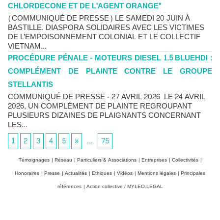
CHLORDECONE ET DE L'AGENT ORANGE"
(COMMUNIQUÉ DE PRESSE) LE SAMEDI 20 JUIN À
BASTILLE. DIASPORA SOLIDAIRES AVEC LES VICTIMES
DE L’EMPOISONNEMENT COLONIAL ET LE COLLECTIF
VIETNAM...
PROCÉDURE PÉNALE - MOTEURS DIESEL 1.5 BLUEHDI :
COMPLÉMENT DE PLAINTE CONTRE LE GROUPE
STELLANTIS
COMMUNIQUÉ DE PRESSE - 27 AVRIL 2026 LE 24 AVRIL
2026, UN COMPLÉMENT DE PLAINTE REGROUPANT
PLUSIEURS DIZAINES DE PLAIGNANTS CONCERNANT
LES...
1
2
3
4
5
»
...
75
Témoignages
|
Réseau
|
Particuliers & Associations
|
Entreprises
|
Collectivités
|
Honoraires
|
Presse
|
Actualités
|
Ethiques
|
Vidéos
|
Mentions légales
|
Principales
références
|
Action collective / MYLEO.LEGAL