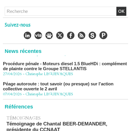
vers la Cour de cassation
30/06/2026
-
Christophe LEGUEVAQUES
CHLORDÉCONE Déclaration de Me Christophe
LÈGUEVAQUES (CLE), avocat de parties civiles, après la
Suivez-nous
décision de confirmation du non-lieu
22/06/2026
-
Christophe LEGUEVAQUES
Chlordécone : une loi qui reconnaît, un État qui conteste
02/06/2026
-
Christophe LEGUEVAQUES
News récentes
Procédure pénale - Moteurs diesel 1.5 BlueHDi : complément
de plainte contre le Groupe STELLANTIS
27/04/2026
-
Christophe LEGUEVAQUES
Péage autoroute : tout savoir (ou presque) sur l'action
collective ouverte le 2 avril
07/04/2026
-
Christophe LEGUEVAQUES
Références
TÉMOIGNAGES
Témoignage de Chantal BEER-DEMANDER,
présidente du CCNAAT