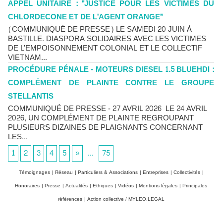
APPEL UNITAIRE : "JUSTICE POUR LES VICTIMES DU
CHLORDECONE ET DE L'AGENT ORANGE"
(COMMUNIQUÉ DE PRESSE) LE SAMEDI 20 JUIN À
BASTILLE. DIASPORA SOLIDAIRES AVEC LES VICTIMES
DE L’EMPOISONNEMENT COLONIAL ET LE COLLECTIF
VIETNAM...
PROCÉDURE PÉNALE - MOTEURS DIESEL 1.5 BLUEHDI :
COMPLÉMENT DE PLAINTE CONTRE LE GROUPE
STELLANTIS
COMMUNIQUÉ DE PRESSE - 27 AVRIL 2026 LE 24 AVRIL
2026, UN COMPLÉMENT DE PLAINTE REGROUPANT
PLUSIEURS DIZAINES DE PLAIGNANTS CONCERNANT
LES...
1
2
3
4
5
»
...
75
Témoignages
|
Réseau
|
Particuliers & Associations
|
Entreprises
|
Collectivités
|
Honoraires
|
Presse
|
Actualités
|
Ethiques
|
Vidéos
|
Mentions légales
|
Principales
références
|
Action collective / MYLEO.LEGAL
Chlordécone : un non-lieu confirmé, la bataille se déplace