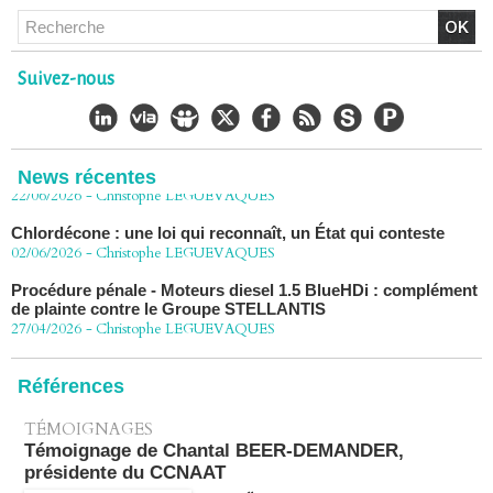
Chlordécone : un non-lieu confirmé, la bataille se déplace
vers la Cour de cassation
Suivez-nous
30/06/2026
-
Christophe LEGUEVAQUES
CHLORDÉCONE Déclaration de Me Christophe
LÈGUEVAQUES (CLE), avocat de parties civiles, après la
décision de confirmation du non-lieu
22/06/2026
News récentes
-
Christophe LEGUEVAQUES
Chlordécone : une loi qui reconnaît, un État qui conteste
02/06/2026
-
Christophe LEGUEVAQUES
Procédure pénale - Moteurs diesel 1.5 BlueHDi : complément
de plainte contre le Groupe STELLANTIS
27/04/2026
-
Christophe LEGUEVAQUES
Péage autoroute : tout savoir (ou presque) sur l'action
collective ouverte le 2 avril
07/04/2026
Références
-
Christophe LEGUEVAQUES
TÉMOIGNAGES
Témoignage de Chantal BEER-DEMANDER,
présidente du CCNAAT