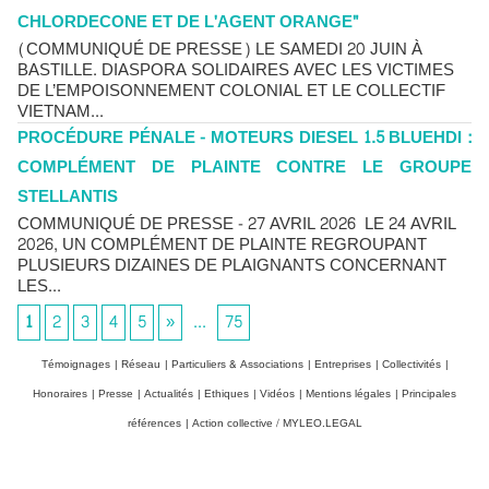
CHLORDECONE ET DE L'AGENT ORANGE"
(COMMUNIQUÉ DE PRESSE) LE SAMEDI 20 JUIN À
BASTILLE. DIASPORA SOLIDAIRES AVEC LES VICTIMES
DE L’EMPOISONNEMENT COLONIAL ET LE COLLECTIF
VIETNAM...
PROCÉDURE PÉNALE - MOTEURS DIESEL 1.5 BLUEHDI :
COMPLÉMENT DE PLAINTE CONTRE LE GROUPE
STELLANTIS
COMMUNIQUÉ DE PRESSE - 27 AVRIL 2026 LE 24 AVRIL
2026, UN COMPLÉMENT DE PLAINTE REGROUPANT
PLUSIEURS DIZAINES DE PLAIGNANTS CONCERNANT
LES...
1
2
3
4
5
»
...
75
Témoignages
|
Réseau
|
Particuliers & Associations
|
Entreprises
|
Collectivités
|
Honoraires
|
Presse
|
Actualités
|
Ethiques
|
Vidéos
|
Mentions légales
|
Principales
références
|
Action collective / MYLEO.LEGAL