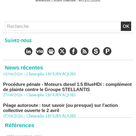
références
|
Action collective / MYLEO.LEGAL
Chlordécone : un non-lieu confirmé, la bataille se déplace
vers la Cour de cassation
30/06/2026
-
Christophe LEGUEVAQUES
CHLORDÉCONE Déclaration de Me Christophe
Suivez-nous
LÈGUEVAQUES (CLE), avocat de parties civiles, après la
décision de confirmation du non-lieu
22/06/2026
-
Christophe LEGUEVAQUES
Chlordécone : une loi qui reconnaît, un État qui conteste
02/06/2026
News récentes
-
Christophe LEGUEVAQUES
Procédure pénale - Moteurs diesel 1.5 BlueHDi : complément
de plainte contre le Groupe STELLANTIS
27/04/2026
-
Christophe LEGUEVAQUES
Péage autoroute : tout savoir (ou presque) sur l'action
collective ouverte le 2 avril
07/04/2026
-
Christophe LEGUEVAQUES
Références