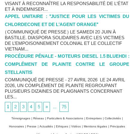
VISANT À RECONNAÎTRE LA RESPONSABILITÉ DE L'ÉTAT
ET À INDEMNISER...
APPEL UNITAIRE : "JUSTICE POUR LES VICTIMES DU
CHLORDECONE ET DE L'AGENT ORANGE"
(COMMUNIQUÉ DE PRESSE) LE SAMEDI 20 JUIN À
BASTILLE. DIASPORA SOLIDAIRES AVEC LES VICTIMES
DE L’EMPOISONNEMENT COLONIAL ET LE COLLECTIF
VIETNAM...
PROCÉDURE PÉNALE - MOTEURS DIESEL 1.5 BLUEHDI :
COMPLÉMENT DE PLAINTE CONTRE LE GROUPE
STELLANTIS
COMMUNIQUÉ DE PRESSE - 27 AVRIL 2026 LE 24 AVRIL
2026, UN COMPLÉMENT DE PLAINTE REGROUPANT
PLUSIEURS DIZAINES DE PLAIGNANTS CONCERNANT
LES...
1
2
3
4
5
»
...
75
Témoignages
|
Réseau
|
Particuliers & Associations
|
Entreprises
|
Collectivités
|
Honoraires
|
Presse
|
Actualités
|
Ethiques
|
Vidéos
|
Mentions légales
|
Principales