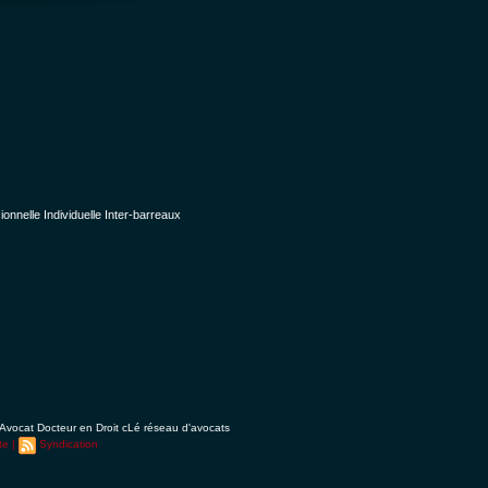
nelle Individuelle Inter-barreaux
Avocat Docteur en Droit cLé réseau d'avocats
te
|
Syndication