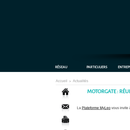
RÉSEAU
PARTICULIERS
ENTREP
Accueil
>
Actualités
MOTORGATE : RÉU
La
Plateforme MyLeo
vous invite 