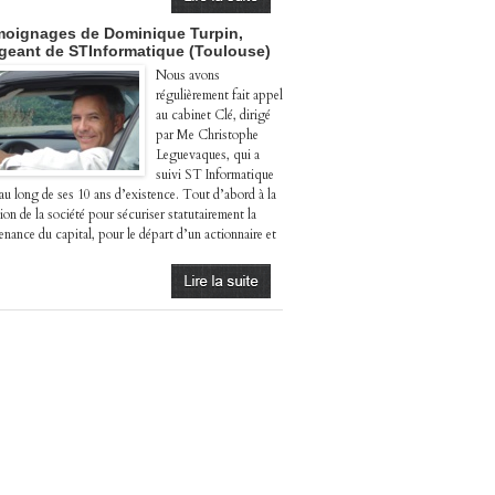
oignages de Dominique Turpin,
igeant de STInformatique (Toulouse)
Nous avons
régulièrement fait appel
au cabinet Clé, dirigé
par Me Christophe
Leguevaques, qui a
suivi ST Informatique
 au long de ses 10 ans d’existence. Tout d’abord à la
ion de la société pour sécuriser statutairement la
enance du capital, pour le départ d’un actionnaire et