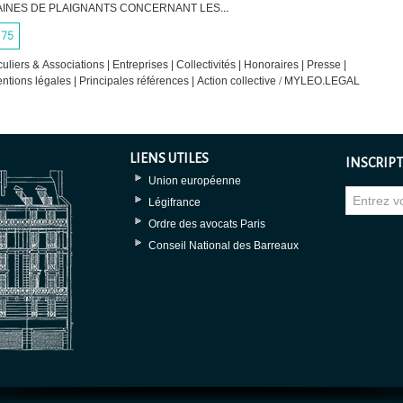
INES DE PLAIGNANTS CONCERNANT LES...
75
culiers & Associations
|
Entreprises
|
Collectivités
|
Honoraires
|
Presse
|
ntions légales
|
Principales références
|
Action collective / MYLEO.LEGAL
LIENS UTILES
INSCRIPT
Union européenne
Légifrance
Ordre des avocats Paris
Conseil National des Barreaux