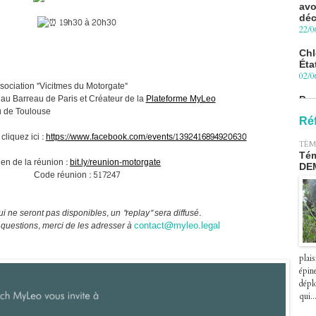
22/0
19h30 à 20h30
Chl
Éta
02/0
Pro
ssociation "Vicitmes du Motorgate"
Blu
 au Barreau de Paris et Créateur de la
Plateforme MyLeo
le 
u de Toulouse
27/0
Ré
cliquez ici :
https://www.facebook.com/events/1392416894920630
Péa
TÉM
pre
Tém
le 2
ien de la réunion :
bit.ly/reunion-motorgate
DE
07/0
Code réunion : 517247
i ne seront pas disponibles, un "replay" sera diffusé.
contact@myleo.legal
 questions, merci de les adresser à
plais
épin
déplo
qui..