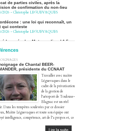
6/2026
-
Christophe LEGUEVAQUES
ordécone : une loi qui reconnaît, un
t qui conteste
6/2026
-
Christophe LEGUEVAQUES
cédure pénale - Moteurs diesel 1.5
eHDi : complément de plainte contre
Groupe STELLANTIS
4/2026
-
Christophe LEGUEVAQUES
férences
ge autoroute : tout savoir (ou
OIGNAGES
sque) sur l'action collective ouverte
oignage de Chantal BEER-
 avril
MANDER, présidente du CCNAAT
4/2026
-
Christophe LEGUEVAQUES
Travailler avec maître
Léguevaques dans le
cadre de la privatisation
de la gestion de
l‘aéroport de Toulouse-
Blagnac est un réel
ir. Dans les tempêtes soulevées par ce dossier
eux, Maître Léguevaques et toute son équipe ont
yé intelligence, compétence, art de l’a propos et, ce
.