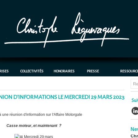
RISES
COLLECTIVITÉS
HONORAIRES
PRESSE
RESSOURC
NION D'INFORMATIONS LE MERCREDI 29 MARS 2023
Chl
Sui
bat
cas
30/0
à une réunion d'information sur l'Affaire Motorgate
CH
Casse moteur, et maintenant ?
Chr
Ne
avo
Mercredi 29 mars
déc