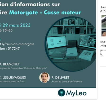
Tém
dir
tout
créat
prov
le...