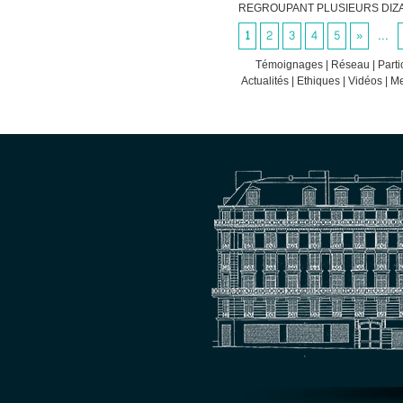
REGROUPANT PLUSIEURS DIZA
1
2
3
4
5
»
...
Témoignages
|
Réseau
|
Parti
Actualités
|
Ethiques
|
Vidéos
|
Me