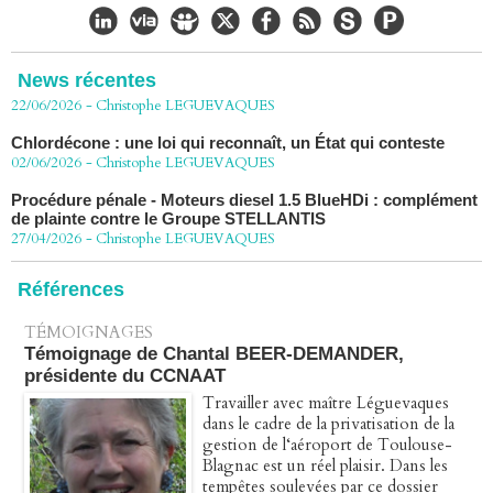
CHLORDÉCONE Déclaration de Me Christophe
LÈGUEVAQUES (CLE), avocat de parties civiles, après la
décision de confirmation du non-lieu
News récentes
22/06/2026
-
Christophe LEGUEVAQUES
Chlordécone : une loi qui reconnaît, un État qui conteste
02/06/2026
-
Christophe LEGUEVAQUES
Procédure pénale - Moteurs diesel 1.5 BlueHDi : complément
de plainte contre le Groupe STELLANTIS
27/04/2026
-
Christophe LEGUEVAQUES
Péage autoroute : tout savoir (ou presque) sur l'action
collective ouverte le 2 avril
Références
07/04/2026
-
Christophe LEGUEVAQUES
TÉMOIGNAGES
Témoignage de Chantal BEER-DEMANDER,
présidente du CCNAAT
Travailler avec maître Léguevaques
dans le cadre de la privatisation de la
gestion de l‘aéroport de Toulouse-
Blagnac est un réel plaisir. Dans les
tempêtes soulevées par ce dossier