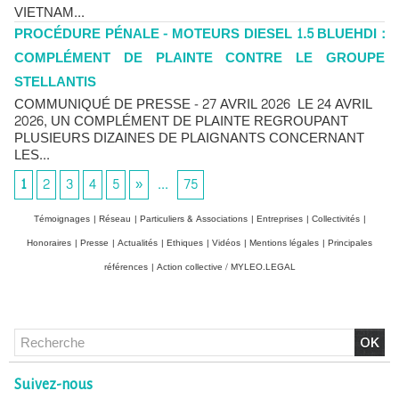
VIETNAM...
PROCÉDURE PÉNALE - MOTEURS DIESEL 1.5 BLUEHDI :
COMPLÉMENT DE PLAINTE CONTRE LE GROUPE
STELLANTIS
COMMUNIQUÉ DE PRESSE - 27 AVRIL 2026 LE 24 AVRIL
2026, UN COMPLÉMENT DE PLAINTE REGROUPANT
PLUSIEURS DIZAINES DE PLAIGNANTS CONCERNANT
LES...
1
2
3
4
5
»
...
75
Témoignages
|
Réseau
|
Particuliers & Associations
|
Entreprises
|
Collectivités
|
Honoraires
|
Presse
|
Actualités
|
Ethiques
|
Vidéos
|
Mentions légales
|
Principales
références
|
Action collective / MYLEO.LEGAL
Chlordécone : un non-lieu confirmé, la bataille se déplace
vers la Cour de cassation
Suivez-nous
30/06/2026
-
Christophe LEGUEVAQUES