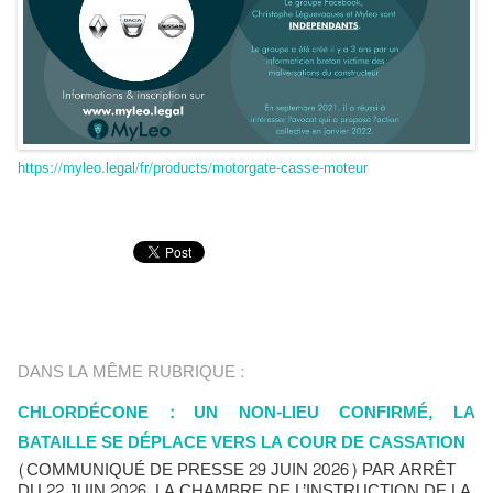
https://myleo.legal/fr/products/motorgate-casse-moteur
DANS LA MÊME RUBRIQUE :
CHLORDÉCONE : UN NON-LIEU CONFIRMÉ, LA
BATAILLE SE DÉPLACE VERS LA COUR DE CASSATION
(COMMUNIQUÉ DE PRESSE 29 JUIN 2026) PAR ARRÊT
DU 22 JUIN 2026, LA CHAMBRE DE L’INSTRUCTION DE LA