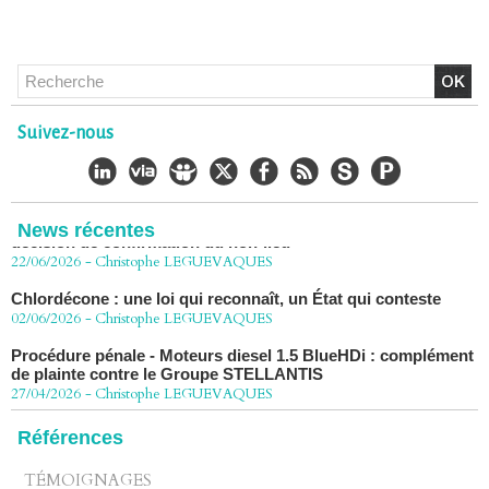
Chlordécone : un non-lieu confirmé, la bataille se déplace
vers la Cour de cassation
Suivez-nous
30/06/2026
-
Christophe LEGUEVAQUES
CHLORDÉCONE Déclaration de Me Christophe
LÈGUEVAQUES (CLE), avocat de parties civiles, après la
décision de confirmation du non-lieu
News récentes
22/06/2026
-
Christophe LEGUEVAQUES
Chlordécone : une loi qui reconnaît, un État qui conteste
02/06/2026
-
Christophe LEGUEVAQUES
Procédure pénale - Moteurs diesel 1.5 BlueHDi : complément
de plainte contre le Groupe STELLANTIS
27/04/2026
-
Christophe LEGUEVAQUES
Péage autoroute : tout savoir (ou presque) sur l'action
collective ouverte le 2 avril
Références
07/04/2026
-
Christophe LEGUEVAQUES
TÉMOIGNAGES