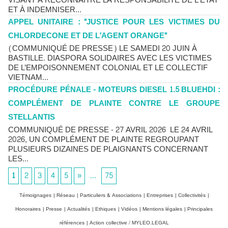
VISANT À RECONNAÎTRE LA RESPONSABILITÉ DE L'ÉTAT
ET À INDEMNISER...
APPEL UNITAIRE : "JUSTICE POUR LES VICTIMES DU
CHLORDECONE ET DE L'AGENT ORANGE"
(COMMUNIQUÉ DE PRESSE) LE SAMEDI 20 JUIN À
BASTILLE. DIASPORA SOLIDAIRES AVEC LES VICTIMES
DE L’EMPOISONNEMENT COLONIAL ET LE COLLECTIF
VIETNAM...
PROCÉDURE PÉNALE - MOTEURS DIESEL 1.5 BLUEHDI :
COMPLÉMENT DE PLAINTE CONTRE LE GROUPE
STELLANTIS
COMMUNIQUÉ DE PRESSE - 27 AVRIL 2026 LE 24 AVRIL
2026, UN COMPLÉMENT DE PLAINTE REGROUPANT
PLUSIEURS DIZAINES DE PLAIGNANTS CONCERNANT
LES...
1
2
3
4
5
»
...
75
Témoignages
|
Réseau
|
Particuliers & Associations
|
Entreprises
|
Collectivités
|
Honoraires
|
Presse
|
Actualités
|
Ethiques
|
Vidéos
|
Mentions légales
|
Principales
références
|
Action collective / MYLEO.LEGAL