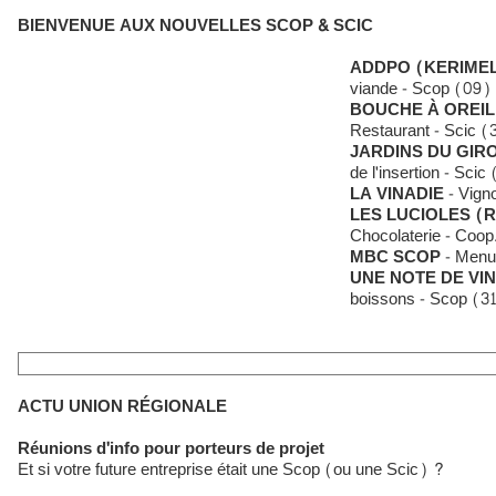
BIENVENUE AUX NOUVELLES SCOP & SCIC
ADDPO (KERIME
viande - Scop (09)
BOUCHE À OREIL
Restaurant - Scic (
JARDINS DU GIR
de l'insertion - Scic
LA VINADIE
- Vign
LES LUCIOLES (
Chocolaterie - Coo
MBC SCOP
- Menui
UNE NOTE DE VIN
boissons - Scop (3
ACTU UNION RÉGIONALE
Réunions d'info pour porteurs de projet
Et si votre future entreprise était une Scop (ou une Scic) ?