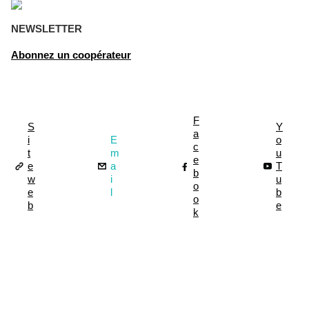
NEWSLETTER
Abonnez un coopérateur
F
S
Y
a
i
E
o
c
t
m
u
e
e
a
T
b
w
i
u
o
e
l
b
o
b
e
k