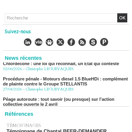
Chlordécone : un non-lieu confirmé, la bataille se déplace
vers la Cour de cassation
30/06/2026
-
Christophe LEGUEVAQUES
CHLORDÉCONE Déclaration de Me Christophe
Suivez-nous
LÈGUEVAQUES (CLE), avocat de parties civiles, après la
décision de confirmation du non-lieu
22/06/2026
-
Christophe LEGUEVAQUES
Chlordécone : une loi qui reconnaît, un État qui conteste
News récentes
02/06/2026
-
Christophe LEGUEVAQUES
Procédure pénale - Moteurs diesel 1.5 BlueHDi : complément
de plainte contre le Groupe STELLANTIS
27/04/2026
-
Christophe LEGUEVAQUES
Péage autoroute : tout savoir (ou presque) sur l'action
collective ouverte le 2 avril
07/04/2026
-
Christophe LEGUEVAQUES
Références
TÉMOIGNAGES
Témoignage de Chantal BEER-DEMANDER,