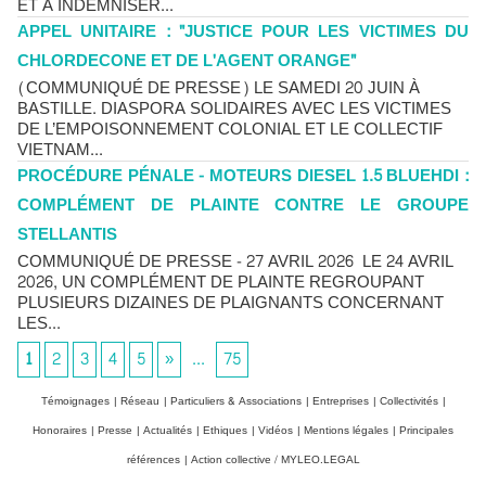
ET À INDEMNISER...
APPEL UNITAIRE : "JUSTICE POUR LES VICTIMES DU
CHLORDECONE ET DE L'AGENT ORANGE"
(COMMUNIQUÉ DE PRESSE) LE SAMEDI 20 JUIN À
BASTILLE. DIASPORA SOLIDAIRES AVEC LES VICTIMES
DE L’EMPOISONNEMENT COLONIAL ET LE COLLECTIF
VIETNAM...
PROCÉDURE PÉNALE - MOTEURS DIESEL 1.5 BLUEHDI :
COMPLÉMENT DE PLAINTE CONTRE LE GROUPE
STELLANTIS
COMMUNIQUÉ DE PRESSE - 27 AVRIL 2026 LE 24 AVRIL
2026, UN COMPLÉMENT DE PLAINTE REGROUPANT
PLUSIEURS DIZAINES DE PLAIGNANTS CONCERNANT
LES...
1
2
3
4
5
»
...
75
Témoignages
|
Réseau
|
Particuliers & Associations
|
Entreprises
|
Collectivités
|
Honoraires
|
Presse
|
Actualités
|
Ethiques
|
Vidéos
|
Mentions légales
|
Principales
références
|
Action collective / MYLEO.LEGAL