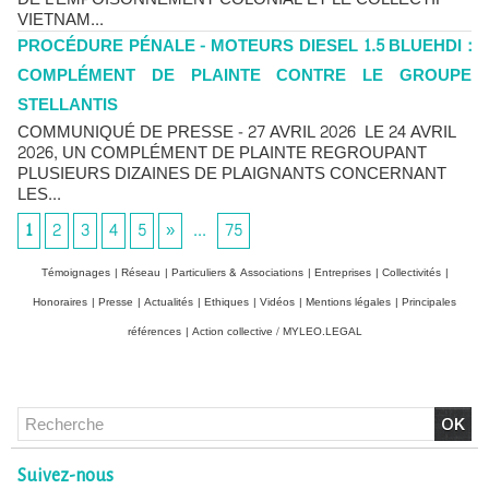
VIETNAM...
PROCÉDURE PÉNALE - MOTEURS DIESEL 1.5 BLUEHDI :
COMPLÉMENT DE PLAINTE CONTRE LE GROUPE
STELLANTIS
COMMUNIQUÉ DE PRESSE - 27 AVRIL 2026 LE 24 AVRIL
2026, UN COMPLÉMENT DE PLAINTE REGROUPANT
PLUSIEURS DIZAINES DE PLAIGNANTS CONCERNANT
LES...
1
2
3
4
5
»
...
75
Témoignages
|
Réseau
|
Particuliers & Associations
|
Entreprises
|
Collectivités
|
Honoraires
|
Presse
|
Actualités
|
Ethiques
|
Vidéos
|
Mentions légales
|
Principales
références
|
Action collective / MYLEO.LEGAL
Chlordécone : un non-lieu confirmé, la bataille se déplace
vers la Cour de cassation
Suivez-nous
30/06/2026
-
Christophe LEGUEVAQUES