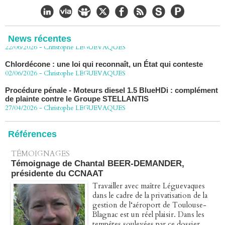
CHLORDÉCONE Déclaration de Me Christophe
LÈGUEVAQUES (CLE), avocat de parties civiles, après la
décision de confirmation du non-lieu
News récentes
22/06/2026
-
Christophe LEGUEVAQUES
Chlordécone : une loi qui reconnaît, un État qui conteste
02/06/2026
-
Christophe LEGUEVAQUES
Procédure pénale - Moteurs diesel 1.5 BlueHDi : complément
de plainte contre le Groupe STELLANTIS
27/04/2026
-
Christophe LEGUEVAQUES
Péage autoroute : tout savoir (ou presque) sur l'action
collective ouverte le 2 avril
Références
07/04/2026
-
Christophe LEGUEVAQUES
TÉMOIGNAGES
Témoignage de Chantal BEER-DEMANDER,
présidente du CCNAAT
Travailler avec maître Léguevaques
dans le cadre de la privatisation de la
gestion de l‘aéroport de Toulouse-
Blagnac est un réel plaisir. Dans les
tempêtes soulevées par ce dossier