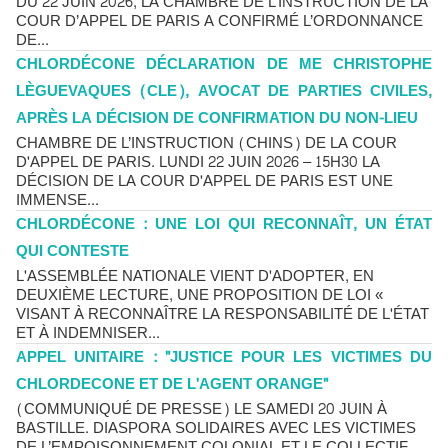
DU 22 JUIN 2026, LA CHAMBRE DE L’INSTRUCTION DE LA
COUR D’APPEL DE PARIS A CONFIRMÉ L’ORDONNANCE
DE...
CHLORDÉCONE DÉCLARATION DE ME CHRISTOPHE
LÈGUEVAQUES (CLE), AVOCAT DE PARTIES CIVILES,
APRÈS LA DÉCISION DE CONFIRMATION DU NON-LIEU
CHAMBRE DE L’INSTRUCTION (CHINS) DE LA COUR
D'APPEL DE PARIS. LUNDI 22 JUIN 2026 – 15H30 LA
DÉCISION DE LA COUR D'APPEL DE PARIS EST UNE
IMMENSE...
CHLORDÉCONE : UNE LOI QUI RECONNAÎT, UN ÉTAT
QUI CONTESTE
L'ASSEMBLÉE NATIONALE VIENT D'ADOPTER, EN
DEUXIÈME LECTURE, UNE PROPOSITION DE LOI «
VISANT À RECONNAÎTRE LA RESPONSABILITÉ DE L'ÉTAT
ET À INDEMNISER...
APPEL UNITAIRE : "JUSTICE POUR LES VICTIMES DU
CHLORDECONE ET DE L'AGENT ORANGE"
(COMMUNIQUÉ DE PRESSE) LE SAMEDI 20 JUIN À
BASTILLE. DIASPORA SOLIDAIRES AVEC LES VICTIMES
DE L’EMPOISONNEMENT COLONIAL ET LE COLLECTIF