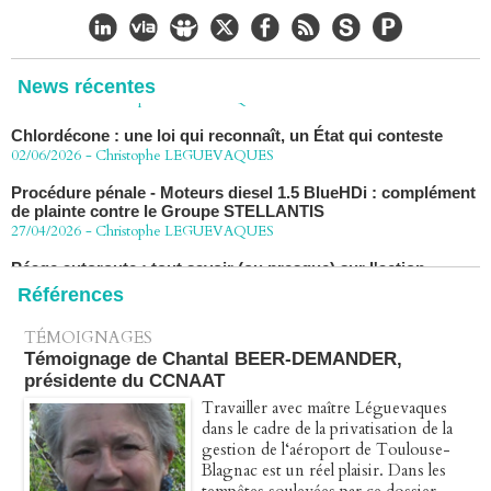
CHLORDÉCONE Déclaration de Me Christophe
LÈGUEVAQUES (CLE), avocat de parties civiles, après la
décision de confirmation du non-lieu
22/06/2026
-
Christophe LEGUEVAQUES
News récentes
Chlordécone : une loi qui reconnaît, un État qui conteste
02/06/2026
-
Christophe LEGUEVAQUES
Procédure pénale - Moteurs diesel 1.5 BlueHDi : complément
de plainte contre le Groupe STELLANTIS
27/04/2026
-
Christophe LEGUEVAQUES
Péage autoroute : tout savoir (ou presque) sur l'action
collective ouverte le 2 avril
07/04/2026
-
Christophe LEGUEVAQUES
Références
TÉMOIGNAGES
Témoignage de Chantal BEER-DEMANDER,
présidente du CCNAAT
Travailler avec maître Léguevaques
dans le cadre de la privatisation de la
gestion de l‘aéroport de Toulouse-
Blagnac est un réel plaisir. Dans les