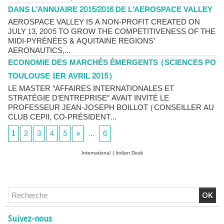
DANS L'ANNUAIRE 2015/2016 DE L'AEROSPACE VALLEY
AEROSPACE VALLEY IS A NON-PROFIT CREATED ON
JULY 13, 2005 TO GROW THE COMPETITIVENESS OF THE
MIDI-PYRÉNÉES & AQUITAINE REGIONS’
AERONAUTICS,...
ECONOMIE DES MARCHÉS ÉMERGENTS (SCIENCES PO
TOULOUSE 1ER AVRIL 2015)
LE MASTER "AFFAIRES INTERNATIONALES ET
STRATÉGIE D'ENTREPRISE" AVAIT INVITÉ LE
PROFESSEUR JEAN-JOSEPH BOILLOT (CONSEILLER AU
CLUB CEPII, CO-PRÉSIDENT...
1
2
3
4
5
»
...
6
International
|
Indian Desk
Chlordécone : un non-lieu confirmé, la bataille se déplace
vers la Cour de cassation
30/06/2026
-
Christophe LEGUEVAQUES
Suivez-nous