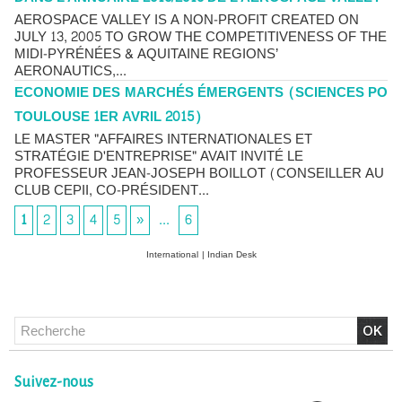
AEROSPACE VALLEY IS A NON-PROFIT CREATED ON
JULY 13, 2005 TO GROW THE COMPETITIVENESS OF THE
MIDI-PYRÉNÉES & AQUITAINE REGIONS’
AERONAUTICS,...
ECONOMIE DES MARCHÉS ÉMERGENTS (SCIENCES PO
TOULOUSE 1ER AVRIL 2015)
LE MASTER "AFFAIRES INTERNATIONALES ET
STRATÉGIE D'ENTREPRISE" AVAIT INVITÉ LE
PROFESSEUR JEAN-JOSEPH BOILLOT (CONSEILLER AU
CLUB CEPII, CO-PRÉSIDENT...
1
2
3
4
5
»
...
6
International
|
Indian Desk
Chlordécone : un non-lieu confirmé, la bataille se déplace
vers la Cour de cassation
30/06/2026
-
Christophe LEGUEVAQUES
Suivez-nous