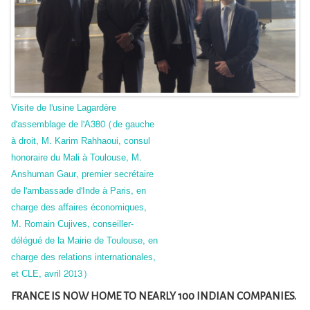
Visite de l'usine Lagardère
d'assemblage de l'A380 (de gauche
à droit, M. Karim Rahhaoui, consul
honoraire du Mali à Toulouse, M.
Anshuman Gaur, premier secrétaire
de l'ambassade d'Inde à Paris, en
charge des affaires économiques,
M. Romain Cujives, conseiller-
délégué de la Mairie de Toulouse, en
charge des relations internationales,
et CLE, avril 2013)
FRANCE IS NOW HOME TO NEARLY 100 INDIAN COMPANIES.