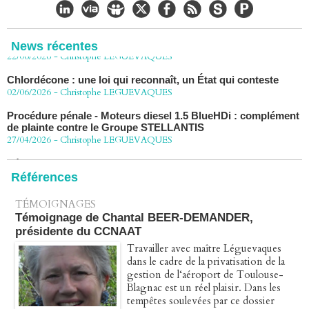
CHLORDÉCONE Déclaration de Me Christophe
LÈGUEVAQUES (CLE), avocat de parties civiles, après la
décision de confirmation du non-lieu
22/06/2026
-
Christophe LEGUEVAQUES
News récentes
Chlordécone : une loi qui reconnaît, un État qui conteste
02/06/2026
-
Christophe LEGUEVAQUES
Procédure pénale - Moteurs diesel 1.5 BlueHDi : complément
de plainte contre le Groupe STELLANTIS
27/04/2026
-
Christophe LEGUEVAQUES
Péage autoroute : tout savoir (ou presque) sur l'action
collective ouverte le 2 avril
07/04/2026
-
Christophe LEGUEVAQUES
Références
TÉMOIGNAGES
Témoignage de Chantal BEER-DEMANDER,
présidente du CCNAAT
Travailler avec maître Léguevaques
dans le cadre de la privatisation de la
gestion de l‘aéroport de Toulouse-
Blagnac est un réel plaisir. Dans les
tempêtes soulevées par ce dossier