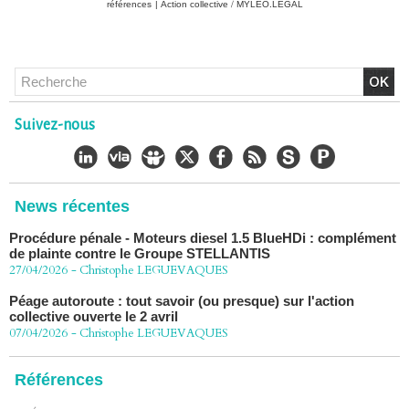
références
|
Action collective / MYLEO.LEGAL
Chlordécone : un non-lieu confirmé, la bataille se déplace
vers la Cour de cassation
30/06/2026
-
Christophe LEGUEVAQUES
CHLORDÉCONE Déclaration de Me Christophe
LÈGUEVAQUES (CLE), avocat de parties civiles, après la
décision de confirmation du non-lieu
Suivez-nous
22/06/2026
-
Christophe LEGUEVAQUES
Chlordécone : une loi qui reconnaît, un État qui conteste
02/06/2026
-
Christophe LEGUEVAQUES
News récentes
Procédure pénale - Moteurs diesel 1.5 BlueHDi : complément
de plainte contre le Groupe STELLANTIS
27/04/2026
-
Christophe LEGUEVAQUES
Péage autoroute : tout savoir (ou presque) sur l'action
collective ouverte le 2 avril
07/04/2026
-
Christophe LEGUEVAQUES
Références