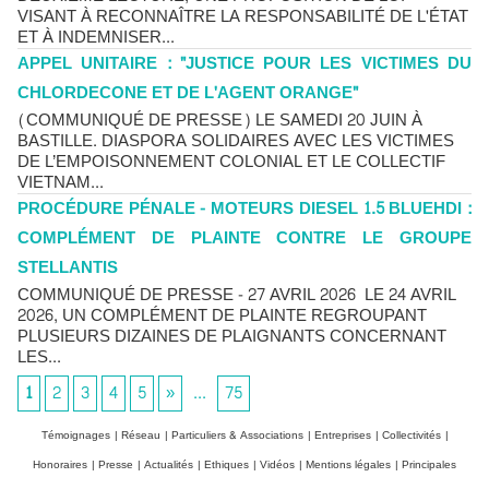
VISANT À RECONNAÎTRE LA RESPONSABILITÉ DE L'ÉTAT
ET À INDEMNISER...
APPEL UNITAIRE : "JUSTICE POUR LES VICTIMES DU
CHLORDECONE ET DE L'AGENT ORANGE"
(COMMUNIQUÉ DE PRESSE) LE SAMEDI 20 JUIN À
BASTILLE. DIASPORA SOLIDAIRES AVEC LES VICTIMES
DE L’EMPOISONNEMENT COLONIAL ET LE COLLECTIF
VIETNAM...
PROCÉDURE PÉNALE - MOTEURS DIESEL 1.5 BLUEHDI :
COMPLÉMENT DE PLAINTE CONTRE LE GROUPE
STELLANTIS
COMMUNIQUÉ DE PRESSE - 27 AVRIL 2026 LE 24 AVRIL
2026, UN COMPLÉMENT DE PLAINTE REGROUPANT
PLUSIEURS DIZAINES DE PLAIGNANTS CONCERNANT
LES...
1
2
3
4
5
»
...
75
Témoignages
|
Réseau
|
Particuliers & Associations
|
Entreprises
|
Collectivités
|
Honoraires
|
Presse
|
Actualités
|
Ethiques
|
Vidéos
|
Mentions légales
|
Principales