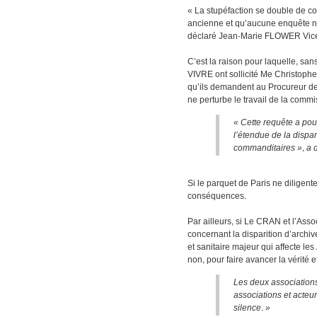
« La stupéfaction se double de co
ancienne et qu’aucune enquête n’a
déclaré Jean-Marie FLOWER Vice-
C’est la raison pour laquelle, san
VIVRE ont sollicité Me Christop
qu’ils demandent au Procureur de 
ne perturbe le travail de la commi
« Cette requête a po
l’étendue de la dispar
commanditaires », a 
Si le parquet de Paris ne diligen
conséquences.
Par ailleurs, si Le CRAN et l’Ass
concernant la disparition d’arch
et sanitaire majeur qui affecte les
non, pour faire avancer la vérité e
Les deux associations 
associations et acteur
silence. »