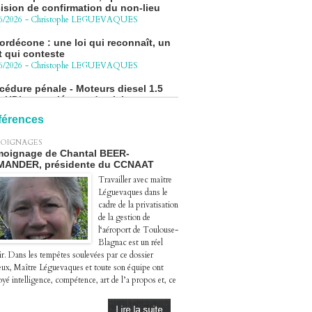
ordécone : une loi qui reconnaît, un
t qui conteste
6/2026
-
Christophe LEGUEVAQUES
cédure pénale - Moteurs diesel 1.5
eHDi : complément de plainte contre
Groupe STELLANTIS
4/2026
-
Christophe LEGUEVAQUES
férences
ge autoroute : tout savoir (ou
sque) sur l'action collective ouverte
OIGNAGES
 avril
oignage de Chantal BEER-
4/2026
-
Christophe LEGUEVAQUES
MANDER, présidente du CCNAAT
Travailler avec maître
Léguevaques dans le
cadre de la privatisation
de la gestion de
l‘aéroport de Toulouse-
Blagnac est un réel
ir. Dans les tempêtes soulevées par ce dossier
eux, Maître Léguevaques et toute son équipe ont
yé intelligence, compétence, art de l’a propos et, ce
.