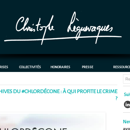
RISES
COLLECTIVITÉS
HONORAIRES
PRESSE
RESSOURC
Chl
HIVES DU #CHLORDÉCONE : À QUI PROFITE LE CRIME
bat
Sui
cas
?
30/0
CH
Chr
avo
Ne
déc
22/0