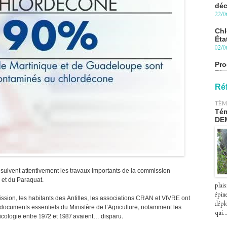
Chl
Éta
02/0
Pro
Blu
le 
27/0
Ré
Péa
pre
TÉM
le 2
Tém
07/0
DE
uivent attentivement les travaux importants de la commission
 et du Paraquat.
plais
épin
on, les habitants des Antilles, les associations CRAN et VIVRE ont
déplo
documents essentiels du Ministère de l’Agriculture, notamment les
qui..
cologie entre 1972 et 1987 avaient… disparu.