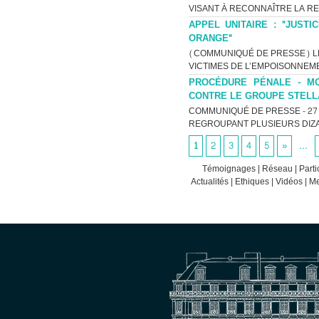
VISANT À RECONNAÎTRE LA RES
APPEL UNITAIRE : "JUST
ORANGE"
(COMMUNIQUÉ DE PRESSE) LE 
VICTIMES DE L’EMPOISONNEME
PROCÉDURE PÉNALE - MO
CONTRE LE GROUPE STELL
COMMUNIQUÉ DE PRESSE - 27 A
REGROUPANT PLUSIEURS DIZA
1
2
3
4
5
»
...
Témoignages
|
Réseau
|
Parti
Actualités
|
Ethiques
|
Vidéos
|
Me