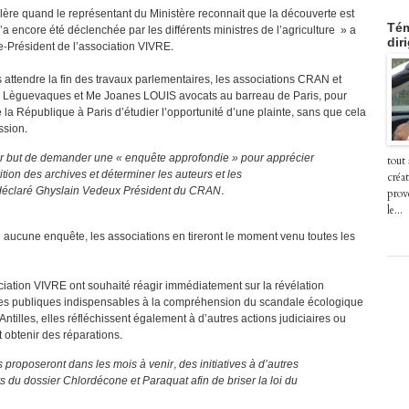
lère quand le représentant du Ministère reconnait que la découverte est
 encore été déclenchée par les différents ministres de l’agriculture » a
Tém
dir
Président de l’association VIVRE.
s attendre la fin des travaux parlementaires, les associations CRAN et
he Lèguevaques et Me Joanes LOUIS avocats au barreau de Paris, pour
la République à Paris d’étudier l’opportunité d’une plainte, sans que cela
ssion.
ur but de demander une « enquête approfondie » pour apprécier
tout
ition des archives et déterminer les auteurs et les
créat
déclaré Ghyslain Vedeux Président du CRAN.
prov
le...
te aucune enquête, les associations en tireront le moment venu toutes les
ociation VIVRE ont souhaité réagir immédiatement sur la révélation
ives publiques indispensables à la compréhension du scandale écologique
 Antilles, elles réfléchissent également à d’autres actions judiciaires ou
t obtenir des réparations.
proposeront dans les mois à venir, des initiatives à d’autres
s du dossier Chlordécone et Paraquat afin de briser la loi du