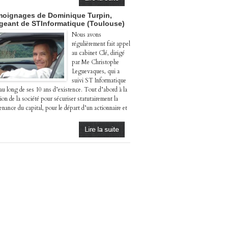
oignages de Dominique Turpin,
igeant de STInformatique (Toulouse)
Nous avons
régulièrement fait appel
au cabinet Clé, dirigé
par Me Christophe
Leguevaques, qui a
suivi ST Informatique
 au long de ses 10 ans d’existence. Tout d’abord à la
ion de la société pour sécuriser statutairement la
enance du capital, pour le départ d’un actionnaire et