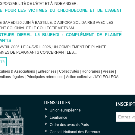
PONSABILITÉ DE L'ÉTAT ET À INDEMNISER...
ICE POUR LES VICTIMES DU CHLORDECONE ET DE L'AGENT
SAMEDI 20 JUIN À BASTILLE. DIASPORA SOLIDAIRES AVEC LES
NT COLONIAL ET LE COLLECTIF VIETNAM...
TEURS DIESEL 1.5 BLUEHDI : COMPLÉMENT DE PLAINTE
ANTIS
VRIL 2026 LE 24 AVRIL 2026, UN COMPLÉMENT DE PLAINTE
INES DE PLAIGNANTS CONCERNANT LES...
75
culiers & Associations
|
Entreprises
|
Collectivités
|
Honoraires
|
Presse
|
ntions légales
|
Principales références
|
Action collective / MYLEO.LEGAL
LIENS UTILES
INSCRIPT
Union européenne
Légifrance
Ordre des avocats Paris
Conseil National des Barreaux