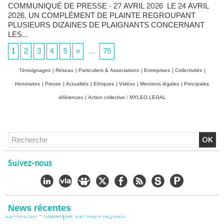
COMMUNIQUÉ DE PRESSE - 27 AVRIL 2026 LE 24 AVRIL
2026, UN COMPLÉMENT DE PLAINTE REGROUPANT
PLUSIEURS DIZAINES DE PLAIGNANTS CONCERNANT
LES...
1
2
3
4
5
»
...
75
Témoignages
|
Réseau
|
Particuliers & Associations
|
Entreprises
|
Collectivités
|
Honoraires
|
Presse
|
Actualités
|
Ethiques
|
Vidéos
|
Mentions légales
|
Principales
références
|
Action collective / MYLEO.LEGAL
Chlordécone : un non-lieu confirmé, la bataille se déplace
vers la Cour de cassation
30/06/2026
-
Christophe LEGUEVAQUES
Suivez-nous
CHLORDÉCONE Déclaration de Me Christophe
LÈGUEVAQUES (CLE), avocat de parties civiles, après la
décision de confirmation du non-lieu
22/06/2026
-
Christophe LEGUEVAQUES
News récentes
Chlordécone : une loi qui reconnaît, un État qui conteste