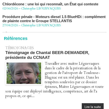
02/06/2026
-
Christophe LEGUEVAQUES
Procédure pénale - Moteurs diesel 1.5 BlueHDi : complément
de plainte contre le Groupe STELLANTIS
27/04/2026
-
Christophe LEGUEVAQUES
Péage autoroute : tout savoir (ou presque) sur l'action
collective ouverte le 2 avril
07/04/2026
-
Christophe LEGUEVAQUES
Références
TÉMOIGNAGES
Témoignage de Chantal BEER-DEMANDER,
présidente du CCNAAT
Travailler avec maître Léguevaques
dans le cadre de la privatisation de la
gestion de l‘aéroport de Toulouse-
Blagnac est un réel plaisir. Dans les
tempêtes soulevées par ce dossier
épineux, Maître Léguevaques et toute
son équipe ont déployé intelligence, compétence, art de l’a
propos et, ce qui...