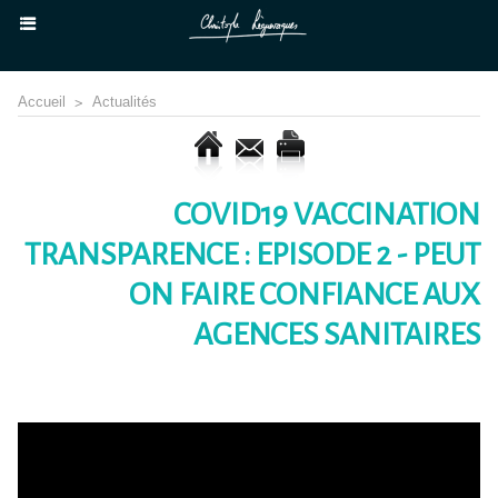
Accueil
>
Actualités
COVID19 VACCINATION
TRANSPARENCE : EPISODE 2 - PEUT
ON FAIRE CONFIANCE AUX
AGENCES SANITAIRES