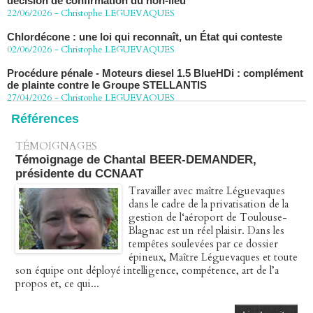
22/06/2026
-
Christophe LEGUEVAQUES
Chlordécone : une loi qui reconnaît, un État qui conteste
02/06/2026
-
Christophe LEGUEVAQUES
Procédure pénale - Moteurs diesel 1.5 BlueHDi : complément
de plainte contre le Groupe STELLANTIS
27/04/2026
-
Christophe LEGUEVAQUES
Péage autoroute : tout savoir (ou presque) sur l'action
Références
collective ouverte le 2 avril
07/04/2026
-
Christophe LEGUEVAQUES
TÉMOIGNAGES
Témoignage de Chantal BEER-DEMANDER,
présidente du CCNAAT
Travailler avec maître Léguevaques
dans le cadre de la privatisation de la
gestion de l‘aéroport de Toulouse-
Blagnac est un réel plaisir. Dans les
tempêtes soulevées par ce dossier
épineux, Maître Léguevaques et toute
son équipe ont déployé intelligence, compétence, art de l’a
propos et, ce qui...