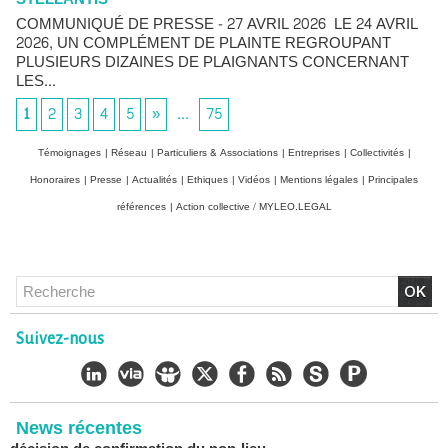
COMMUNIQUÉ DE PRESSE - 27 AVRIL 2026 LE 24 AVRIL
2026, UN COMPLÉMENT DE PLAINTE REGROUPANT
PLUSIEURS DIZAINES DE PLAIGNANTS CONCERNANT
LES...
1
2
3
4
5
»
...
75
Témoignages
|
Réseau
|
Particuliers & Associations
|
Entreprises
|
Collectivités
|
Honoraires
|
Presse
|
Actualités
|
Ethiques
|
Vidéos
|
Mentions légales
|
Principales
références
|
Action collective / MYLEO.LEGAL
Chlordécone : un non-lieu confirmé, la bataille se déplace
Suivez-nous
vers la Cour de cassation
30/06/2026
-
Christophe LEGUEVAQUES
CHLORDÉCONE Déclaration de Me Christophe
LÈGUEVAQUES (CLE), avocat de parties civiles, après la
News récentes
décision de confirmation du non-lieu