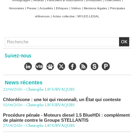
Témoignages
|
Réseau
|
Particuliers & Associations
|
Entreprises
|
Collectivités
|
Honoraires
|
Presse
|
Actualités
|
Ethiques
|
Vidéos
|
Mentions légales
|
Principales
références
|
Action collective / MYLEO.LEGAL
Chlordécone : un non-lieu confirmé, la bataille se déplace
vers la Cour de cassation
Suivez-nous
30/06/2026
-
Christophe LEGUEVAQUES
CHLORDÉCONE Déclaration de Me Christophe
LÈGUEVAQUES (CLE), avocat de parties civiles, après la
décision de confirmation du non-lieu
News récentes
22/06/2026
-
Christophe LEGUEVAQUES
Chlordécone : une loi qui reconnaît, un État qui conteste
02/06/2026
-
Christophe LEGUEVAQUES
Procédure pénale - Moteurs diesel 1.5 BlueHDi : complément
de plainte contre le Groupe STELLANTIS
27/04/2026
-
Christophe LEGUEVAQUES
Péage autoroute : tout savoir (ou presque) sur l'action