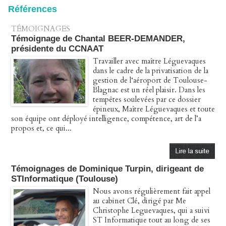
collective ouverte le 2 avril
Références
07/04/2026
-
Christophe LEGUEVAQUES
TÉMOIGNAGES
Témoignage de Chantal BEER-DEMANDER,
présidente du CCNAAT
Travailler avec maître Léguevaques
dans le cadre de la privatisation de la
gestion de l‘aéroport de Toulouse-
Blagnac est un réel plaisir. Dans les
tempêtes soulevées par ce dossier
épineux, Maître Léguevaques et toute
son équipe ont déployé intelligence, compétence, art de l’a
propos et, ce qui...
Témoignages de Dominique Turpin, dirigeant de
STInformatique (Toulouse)
Nous avons régulièrement fait appel
au cabinet Clé, dirigé par Me
Christophe Leguevaques, qui a suivi
ST Informatique tout au long de ses