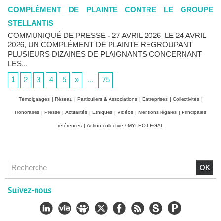
COMPLÉMENT DE PLAINTE CONTRE LE GROUPE
STELLANTIS
COMMUNIQUÉ DE PRESSE - 27 AVRIL 2026 LE 24 AVRIL
2026, UN COMPLÉMENT DE PLAINTE REGROUPANT
PLUSIEURS DIZAINES DE PLAIGNANTS CONCERNANT
LES...
1
2
3
4
5
»
...
75
Témoignages
|
Réseau
|
Particuliers & Associations
|
Entreprises
|
Collectivités
|
Honoraires
|
Presse
|
Actualités
|
Ethiques
|
Vidéos
|
Mentions légales
|
Principales
références
|
Action collective / MYLEO.LEGAL
Chlordécone : un non-lieu confirmé, la bataille se déplace
vers la Cour de cassation
Suivez-nous
30/06/2026
-
Christophe LEGUEVAQUES
CHLORDÉCONE Déclaration de Me Christophe
LÈGUEVAQUES (CLE), avocat de parties civiles, après la