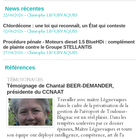
décision de confirmation du non-lieu
News récentes
22/06/2026
-
Christophe LEGUEVAQUES
Chlordécone : une loi qui reconnaît, un État qui conteste
02/06/2026
-
Christophe LEGUEVAQUES
Procédure pénale - Moteurs diesel 1.5 BlueHDi : complément
de plainte contre le Groupe STELLANTIS
27/04/2026
-
Christophe LEGUEVAQUES
Péage autoroute : tout savoir (ou presque) sur l'action
collective ouverte le 2 avril
Références
07/04/2026
-
Christophe LEGUEVAQUES
TÉMOIGNAGES
Témoignage de Chantal BEER-DEMANDER,
présidente du CCNAAT
Travailler avec maître Léguevaques
dans le cadre de la privatisation de la
gestion de l‘aéroport de Toulouse-
Blagnac est un réel plaisir. Dans les
tempêtes soulevées par ce dossier
épineux, Maître Léguevaques et toute
son équipe ont déployé intelligence, compétence, art de l’a