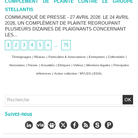
COMPLÉMENT DE PLAINTE CONTRE LE GROUPE
STELLANTIS
COMMUNIQUÉ DE PRESSE - 27 AVRIL 2026 LE 24 AVRIL
2026, UN COMPLÉMENT DE PLAINTE REGROUPANT
PLUSIEURS DIZAINES DE PLAIGNANTS CONCERNANT
LES...
1
2
3
4
5
»
...
75
Témoignages
|
Réseau
|
Particuliers & Associations
|
Entreprises
|
Collectivités
|
Honoraires
|
Presse
|
Actualités
|
Ethiques
|
Vidéos
|
Mentions légales
|
Principales
Chlordécone : un non-lieu confirmé, la bataille se déplace
références
|
Action collective / MYLEO.LEGAL
vers la Cour de cassation
30/06/2026
-
Christophe LEGUEVAQUES
CHLORDÉCONE Déclaration de Me Christophe
LÈGUEVAQUES (CLE), avocat de parties civiles, après la
décision de confirmation du non-lieu
22/06/2026
-
Christophe LEGUEVAQUES
Suivez-nous
Chlordécone : une loi qui reconnaît, un État qui conteste
02/06/2026
-
Christophe LEGUEVAQUES
Procédure pénale - Moteurs diesel 1.5 BlueHDi : complément