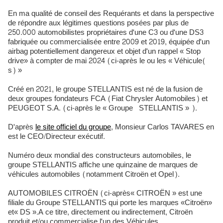
En ma qualité de conseil des Requérants et dans la perspective
de répondre aux légitimes questions posées par plus de
250.000 automobilistes propriétaires d'une C3 ou d'une DS3
fabriquée ou commercialisée entre 2009 et 2019, équipée d'un
airbag potentiellement dangereux et objet d'un rappel « Stop
drive» à compter de mai 2024 (ci-après le ou les « Véhicule(
s) »
Créé en 2021, le groupe STELLANTIS est né de la fusion de
deux groupes fondateurs FCA (Fiat Chrysler Automobiles) et
PEUGEOT S.A. (ci-après le « Groupe STELLANTIS » ).
D'après
le site officiel du groupe
, Monsieur Carlos TAVARES en
est le CEO/Directeur exécutif.
Numéro deux mondial des constructeurs automobiles, le
groupe STELLANTIS affiche une quinzaine de marques de
véhicules automobiles (notamment Citroën et Opel).
AUTOMOBILES CITROËN (ci-après« CITROËN » est une
filiale du Groupe STELLANTIS qui porte les marques «Citroën»
et« DS ».A ce titre, directement ou indirectement, Citroën
produit et/ou commercialise l'un des Véhicules.