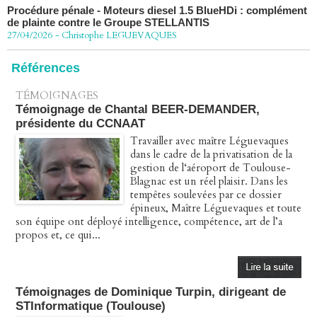
de plainte contre le Groupe STELLANTIS
27/04/2026
-
Christophe LEGUEVAQUES
Péage autoroute : tout savoir (ou presque) sur l'action
collective ouverte le 2 avril
Références
07/04/2026
-
Christophe LEGUEVAQUES
TÉMOIGNAGES
Témoignage de Chantal BEER-DEMANDER,
présidente du CCNAAT
Travailler avec maître Léguevaques
dans le cadre de la privatisation de la
gestion de l‘aéroport de Toulouse-
Blagnac est un réel plaisir. Dans les
tempêtes soulevées par ce dossier
épineux, Maître Léguevaques et toute
son équipe ont déployé intelligence, compétence, art de l’a
propos et, ce qui...
Témoignages de Dominique Turpin, dirigeant de
STInformatique (Toulouse)