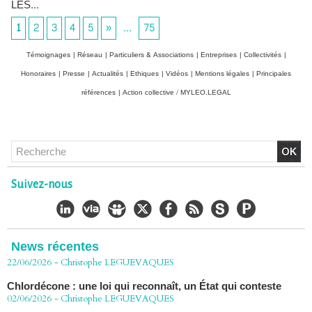
LES...
1
2
3
4
5
»
...
75
Témoignages
|
Réseau
|
Particuliers & Associations
|
Entreprises
|
Collectivités
|
Honoraires
|
Presse
|
Actualités
|
Ethiques
|
Vidéos
|
Mentions légales
|
Principales
références
|
Action collective / MYLEO.LEGAL
Chlordécone : un non-lieu confirmé, la bataille se déplace
vers la Cour de cassation
Suivez-nous
30/06/2026
-
Christophe LEGUEVAQUES
CHLORDÉCONE Déclaration de Me Christophe
LÈGUEVAQUES (CLE), avocat de parties civiles, après la
décision de confirmation du non-lieu
News récentes
22/06/2026
-
Christophe LEGUEVAQUES
Chlordécone : une loi qui reconnaît, un État qui conteste
02/06/2026
-
Christophe LEGUEVAQUES
Procédure pénale - Moteurs diesel 1.5 BlueHDi : complément