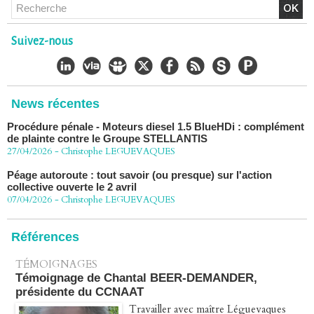
CHLORDÉCONE Déclaration de Me Christophe
LÈGUEVAQUES (CLE), avocat de parties civiles, après la
décision de confirmation du non-lieu
Suivez-nous
22/06/2026
-
Christophe LEGUEVAQUES
Chlordécone : une loi qui reconnaît, un État qui conteste
02/06/2026
-
Christophe LEGUEVAQUES
News récentes
Procédure pénale - Moteurs diesel 1.5 BlueHDi : complément
de plainte contre le Groupe STELLANTIS
27/04/2026
-
Christophe LEGUEVAQUES
Péage autoroute : tout savoir (ou presque) sur l'action
collective ouverte le 2 avril
07/04/2026
-
Christophe LEGUEVAQUES
Références
TÉMOIGNAGES
Témoignage de Chantal BEER-DEMANDER,
présidente du CCNAAT
Travailler avec maître Léguevaques