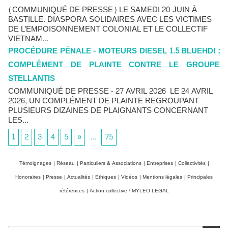
(COMMUNIQUÉ DE PRESSE) LE SAMEDI 20 JUIN À
BASTILLE. DIASPORA SOLIDAIRES AVEC LES VICTIMES
DE L’EMPOISONNEMENT COLONIAL ET LE COLLECTIF
VIETNAM...
PROCÉDURE PÉNALE - MOTEURS DIESEL 1.5 BLUEHDI :
COMPLÉMENT DE PLAINTE CONTRE LE GROUPE
STELLANTIS
COMMUNIQUÉ DE PRESSE - 27 AVRIL 2026 LE 24 AVRIL
2026, UN COMPLÉMENT DE PLAINTE REGROUPANT
PLUSIEURS DIZAINES DE PLAIGNANTS CONCERNANT
LES...
1
2
3
4
5
»
...
75
Témoignages
|
Réseau
|
Particuliers & Associations
|
Entreprises
|
Collectivités
|
Honoraires
|
Presse
|
Actualités
|
Ethiques
|
Vidéos
|
Mentions légales
|
Principales
références
|
Action collective / MYLEO.LEGAL
Chlordécone : un non-lieu confirmé, la bataille se déplace
vers la Cour de cassation
30/06/2026
-
Christophe LEGUEVAQUES