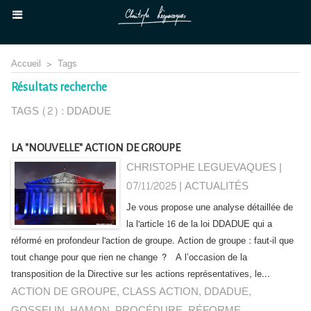
Accueil
>
Tags
Résultats recherche
TAGS (2) : DDADUE
LA "NOUVELLE" ACTION DE GROUPE
CHRISTOPHE LEGUEVAQUES |
07/11/2025
|
ACTUALITÉS
Je vous propose une analyse détaillée de
la l'article 16 de la loi DDADUE qui a
réformé en profondeur l'action de groupe. Action de groupe : faut-il que
tout change pour que rien ne change ? A l’occasion de la
transposition de la Directive sur les actions représentatives, le...
ACTION DE GROUPE
,
CLASS ACTION
,
DDADUE
,
GOSSELIN
,
HAMON
,
PROCÉDURE
,
RÉFORME
,