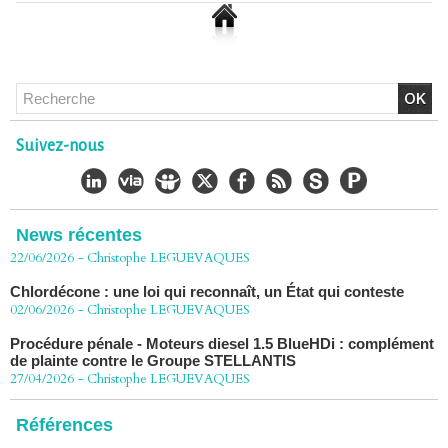
Chlordécone : un non-lieu confirmé, la bataille se déplace
vers la Cour de cassation
Suivez-nous
30/06/2026
-
Christophe LEGUEVAQUES
CHLORDÉCONE Déclaration de Me Christophe
LÈGUEVAQUES (CLE), avocat de parties civiles, après la
décision de confirmation du non-lieu
News récentes
22/06/2026
-
Christophe LEGUEVAQUES
Chlordécone : une loi qui reconnaît, un État qui conteste
02/06/2026
-
Christophe LEGUEVAQUES
Procédure pénale - Moteurs diesel 1.5 BlueHDi : complément
de plainte contre le Groupe STELLANTIS
27/04/2026
-
Christophe LEGUEVAQUES
Péage autoroute : tout savoir (ou presque) sur l'action
collective ouverte le 2 avril
Références
07/04/2026
-
Christophe LEGUEVAQUES