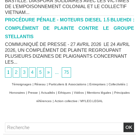
BASTILLE. DIASPORA SOLIDAIRES AVEC LES VICTIMES
DE L’EMPOISONNEMENT COLONIAL ET LE COLLECTIF
VIETNAM...
PROCÉDURE PÉNALE - MOTEURS DIESEL 1.5 BLUEHDI :
COMPLÉMENT DE PLAINTE CONTRE LE GROUPE
STELLANTIS
COMMUNIQUÉ DE PRESSE - 27 AVRIL 2026 LE 24 AVRIL
2026, UN COMPLÉMENT DE PLAINTE REGROUPANT
PLUSIEURS DIZAINES DE PLAIGNANTS CONCERNANT
LES...
1
2
3
4
5
»
...
75
Témoignages
|
Réseau
|
Particuliers & Associations
|
Entreprises
|
Collectivités
|
Honoraires
|
Presse
|
Actualités
|
Ethiques
|
Vidéos
|
Mentions légales
|
Principales
références
|
Action collective / MYLEO.LEGAL
Chlordécone : un non-lieu confirmé, la bataille se déplace
vers la Cour de cassation