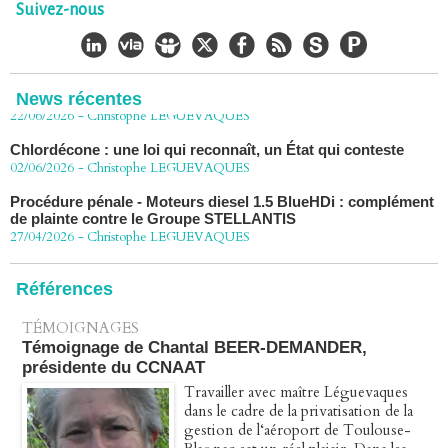
30/06/2026
Suivez-nous
-
Christophe LEGUEVAQUES
CHLORDÉCONE Déclaration de Me Christophe
LÈGUEVAQUES (CLE), avocat de parties civiles, après la
décision de confirmation du non-lieu
22/06/2026
-
Christophe LEGUEVAQUES
News récentes
Chlordécone : une loi qui reconnaît, un État qui conteste
02/06/2026
-
Christophe LEGUEVAQUES
Procédure pénale - Moteurs diesel 1.5 BlueHDi : complément
de plainte contre le Groupe STELLANTIS
27/04/2026
-
Christophe LEGUEVAQUES
Péage autoroute : tout savoir (ou presque) sur l'action
collective ouverte le 2 avril
07/04/2026
-
Christophe LEGUEVAQUES
Références
TÉMOIGNAGES
Témoignage de Chantal BEER-DEMANDER,
présidente du CCNAAT
Travailler avec maître Léguevaques
dans le cadre de la privatisation de la
gestion de l‘aéroport de Toulouse-