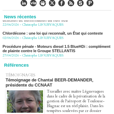
CHLORDÉCONE Déclaration de Me Christophe
LÈGUEVAQUES (CLE), avocat de parties civiles, après la
décision de confirmation du non-lieu
News récentes
22/06/2026
-
Christophe LEGUEVAQUES
Chlordécone : une loi qui reconnaît, un État qui conteste
02/06/2026
-
Christophe LEGUEVAQUES
Procédure pénale - Moteurs diesel 1.5 BlueHDi : complément
de plainte contre le Groupe STELLANTIS
27/04/2026
-
Christophe LEGUEVAQUES
Péage autoroute : tout savoir (ou presque) sur l'action
collective ouverte le 2 avril
Références
07/04/2026
-
Christophe LEGUEVAQUES
TÉMOIGNAGES
Témoignage de Chantal BEER-DEMANDER,
présidente du CCNAAT
Travailler avec maître Léguevaques
dans le cadre de la privatisation de la
gestion de l‘aéroport de Toulouse-
Blagnac est un réel plaisir. Dans les
tempêtes soulevées par ce dossier