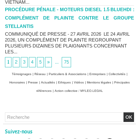
VIETNAM...
PROCÉDURE PÉNALE - MOTEURS DIESEL 1.5 BLUEHDI :
COMPLÉMENT DE PLAINTE CONTRE LE GROUPE
STELLANTIS
COMMUNIQUÉ DE PRESSE - 27 AVRIL 2026 LE 24 AVRIL
2026, UN COMPLÉMENT DE PLAINTE REGROUPANT
PLUSIEURS DIZAINES DE PLAIGNANTS CONCERNANT
LES...
1
2
3
4
5
»
...
75
Témoignages
|
Réseau
|
Particuliers & Associations
|
Entreprises
|
Collectivités
|
Honoraires
|
Presse
|
Actualités
|
Ethiques
|
Vidéos
|
Mentions légales
|
Principales
références
|
Action collective / MYLEO.LEGAL
Chlordécone : un non-lieu confirmé, la bataille se déplace
vers la Cour de cassation
Suivez-nous
30/06/2026
-
Christophe LEGUEVAQUES