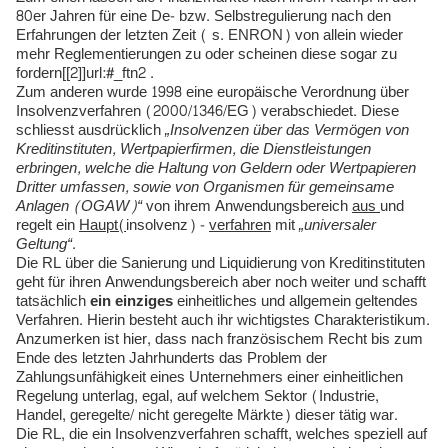
80er Jahren für eine De- bzw. Selbstregulierung nach den
Erfahrungen der letzten Zeit ( s. ENRON) von allein wieder
mehr Reglementierungen zu oder scheinen diese sogar zu
fordern[[2]]url:#_ftn2 .
Zum anderen wurde 1998 eine europäische Verordnung über
Insolvenzverfahren (2000/1346/EG) verabschiedet. Diese
schliesst ausdrücklich
„Insolvenzen über das Vermögen von
Kreditinstituten, Wertpapierfirmen, die Dienstleistungen
erbringen, welche die Haltung von Geldern oder Wertpapieren
Dritter umfassen, sowie von Organismen für gemeinsame
Anlagen (OGAW)“
von ihrem Anwendungsbereich
aus
und
regelt ein
Haupt(
insolvenz) -
verfahren
mit
„universaler
Geltung“
.
Die RL über die Sanierung und Liquidierung von Kreditinstituten
geht für ihren Anwendungsbereich aber noch weiter und schafft
tatsächlich
ein
einziges
einheitliches und allgemein geltendes
Verfahren. Hierin besteht auch ihr wichtigstes Charakteristikum.
Anzumerken ist hier, dass nach französischem Recht bis zum
Ende des letzten Jahrhunderts das Problem der
Zahlungsunfähigkeit eines Unternehmers einer einheitlichen
Regelung unterlag, egal, auf welchem Sektor (Industrie,
Handel, geregelte/ nicht geregelte Märkte) dieser tätig war.
Die RL, die ein Insolvenzverfahren schafft, welches speziell auf