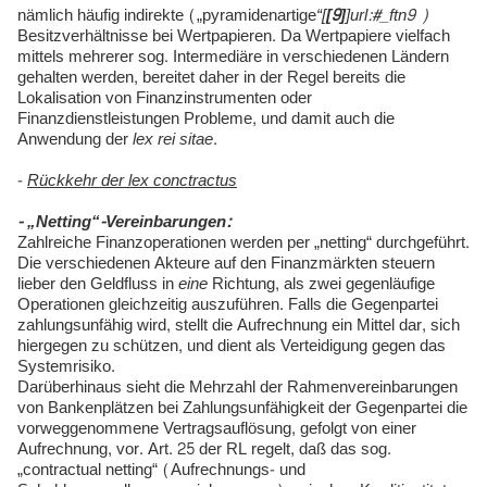
nämlich häufig indirekte („pyramidenartige
“[
[9]
]url:#_ftn9 )
Besitzverhältnisse bei Wertpapieren. Da Wertpapiere vielfach
mittels mehrerer sog. Intermediäre in verschiedenen Ländern
gehalten werden, bereitet daher in der Regel bereits die
Lokalisation von Finanzinstrumenten oder
Finanzdienstleistungen Probleme, und damit auch die
Anwendung der
lex rei sitae
.
-
Rückkehr der lex conctractus
- „Netting“-Vereinbarungen:
Zahlreiche Finanzoperationen werden per „netting“ durchgeführt.
Die verschiedenen Akteure auf den Finanzmärkten steuern
lieber den Geldfluss in
eine
Richtung, als zwei gegenläufige
Operationen gleichzeitig auszuführen. Falls die Gegenpartei
zahlungsunfähig wird, stellt die Aufrechnung ein Mittel dar, sich
hiergegen zu schützen, und dient als Verteidigung gegen das
Systemrisiko.
Darüberhinaus sieht die Mehrzahl der Rahmenvereinbarungen
von Bankenplätzen bei Zahlungsunfähigkeit der Gegenpartei die
vorweggenommene Vertragsauflösung, gefolgt von einer
Aufrechnung, vor. Art. 25 der RL regelt, daß das sog.
„contractual netting“ (Aufrechnungs- und