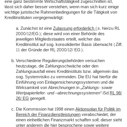
eine ganz bestimmte Wirtschaftstätigkeit zugeschnitten ist,
lässt sich daher besser verstehen, wenn man sich kurz einige
wichtige juristische Rahmenbedingungen für die Tätigkeit von
Kreditinstituten vergegenwärtigt:
Zunächst ist eine
Zulassung erforderlich (
s. hierzu RL
2000/12/EG); diese wird von einer Behörde des
jeweiligen Mitgliedsstaates erteilt, welcher das
Kreditinstitut auf sog. konsolidierter Basis überwacht (Ziff.
11 der Gründe der RL 2000/12/ EG).
Verschiedene Regulierungsbehörden versuchen
heutzutage, die Zahlungsschwäche oder den
Zahlungsausfall eines Kreditinstituts bzw. allgemein das
sog. Systemrisiko zu vermeiden. Die EU hat hierfür die
Einführung von Einlagensicherungssystemen und die
Wirksamkeit von Abrechnungen in
„Zahlungs- sowie
Wertpapierliefer- und –abrechnungssystemen“
iSd
RL 98/
26/ EG
geregelt.
Die Kommission hat 1998 einen
Aktionsplan für Politik im
Bereich der Finanzdienstleistungen
verabschiedet, der
einen einheitlichen Finanzmarkt schaffen soll; dieser sieht
unter anderem die hier besprochene sowie weitere