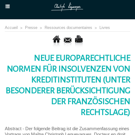
Accueil
>
Presse
>
Ressources documentaires
>
Livres
NEUE EUROPARECHTLICHE
NORMEN FÜR INSOLVENZEN VON
KREDITINSTITUTEN (UNTER
BESONDERER BERÜCKSICHTIGUNG
DER FRANZÖSISCHEN
RECHTSLAGE)
Abstract - Der folgende Beitrag ist die Zusammenfassung eines
Vortrags von Maître Christoph Leguevaques, Docteur en droit,