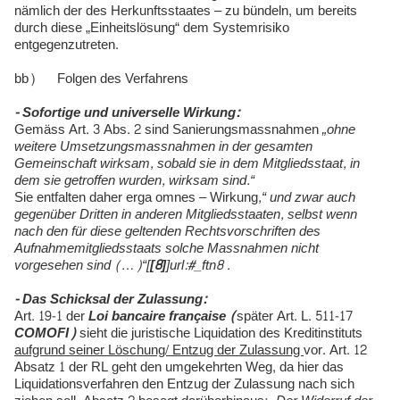
nämlich der des Herkunftsstaates – zu bündeln, um bereits
durch diese „Einheitslösung“ dem Systemrisiko
entgegenzutreten.
bb) Folgen des Verfahrens
- Sofortige und universelle Wirkung:
Gemäss Art. 3 Abs. 2 sind Sanierungsmassnahmen
„ohne
weitere Umsetzungsmassnahmen in der gesamten
Gemeinschaft wirksam, sobald sie in dem Mitgliedsstaat, in
dem sie getroffen wurden, wirksam sind.“
Sie entfalten daher erga omnes – Wirkung
,“ und zwar auch
gegenüber Dritten in anderen Mitgliedsstaaten, selbst wenn
nach den für diese geltenden Rechtsvorschriften des
Aufnahmemitgliedsstaats solche Massnahmen nicht
vorgesehen sind (…)“[
[8]
]url:#_ftn8
.
- Das Schicksal der Zulassung:
Art. 19-1 der
Loi bancaire française (
später Art. L. 511-17
COMOFI)
sieht die juristische Liquidation des Kreditinstituts
aufgrund seiner Löschung/ Entzug der Zulassung
vor. Art. 12
Absatz 1 der RL geht den umgekehrten Weg, da hier das
Liquidationsverfahren den Entzug der Zulassung nach sich