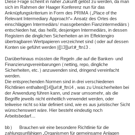
Diese Frage scheint in naher Zukunft gelöst zu werden, da man
sich im Rahmen der Haager Konferenz nun für das
Anknüpfungskriterium in Form des PRIMA („Place of the
Relevant Intermediary Approach“= Ansatz des Ortes des
einschlägigen Intermediärs/ massgebenden Fianzintermediärs)
entschieden hat, das heißt, desjenigen Intermediärs, in dessen
Registern die dinglichen Sicherheiten an im Effektengiro
übertragbaren Wertpapieren verzeichnet sind (oder auf dessen
Konten sie geführt werden)[[13]]url:#_ftn13 .
Darüberhinaus müssten die Regeln ,die auf die Banken- und
Finanzierungvereinbarungen (netting, repo, dingliche
Sicherheiten, etc.) anzuwenden sind, dringend vereinfacht
werden.
Die entsprechenden Normen sind in drei verschiedenen
Richtlinien enthalten[[14]]url:#_ftn14 , was zu Unsicherheiten bei
der Anwendung führen kann, und zwar umsomehr, als die
Begriffe jeweils nicht einheitlich verwendet werden, oder
teilweise nicht so klar definiert sind, wie es aus juristischer Sicht
wünschenswert wäre. Hier besteht eindeutig noch
Arbeitsbedarf…
bb) Brauchen wir eine besondere Richtlinie für die
zahlungsunfähigen „Organismen für gemeinsame Anlagen