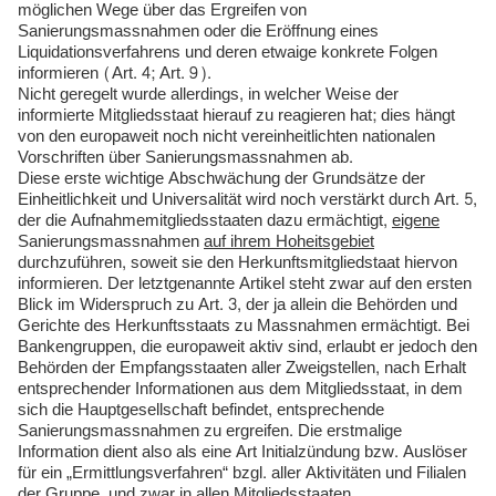
möglichen Wege über das Ergreifen von
Sanierungsmassnahmen oder die Eröffnung eines
Liquidationsverfahrens und deren etwaige konkrete Folgen
informieren (Art. 4; Art. 9).
Nicht geregelt wurde allerdings, in welcher Weise der
informierte Mitgliedsstaat hierauf zu reagieren hat; dies hängt
von den europaweit noch nicht vereinheitlichten nationalen
Vorschriften über Sanierungsmassnahmen ab.
Diese erste wichtige Abschwächung der Grundsätze der
Einheitlichkeit und Universalität wird noch verstärkt durch Art. 5,
der die Aufnahmemitgliedsstaaten dazu ermächtigt,
eigene
Sanierungsmassnahmen
auf ihrem Hoheitsgebiet
durchzuführen, soweit sie den Herkunftsmitgliedstaat hiervon
informieren. Der letztgenannte Artikel steht zwar auf den ersten
Blick im Widerspruch zu Art. 3, der ja allein die Behörden und
Gerichte des Herkunftsstaats zu Massnahmen ermächtigt. Bei
Bankengruppen, die europaweit aktiv sind, erlaubt er jedoch den
Behörden der Empfangsstaaten aller Zweigstellen, nach Erhalt
entsprechender Informationen aus dem Mitgliedsstaat, in dem
sich die Hauptgesellschaft befindet, entsprechende
Sanierungsmassnahmen zu ergreifen. Die erstmalige
Information dient also als eine Art Initialzündung bzw. Auslöser
für ein „Ermittlungsverfahren“ bzgl. aller Aktivitäten und Filialen
der Gruppe, und zwar in allen Mitgliedsstaaten.