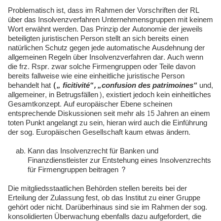
Problematisch ist, dass im Rahmen der Vorschriften der RL
über das Insolvenzverfahren Unternehmensgruppen mit keinem
Wort erwähnt werden. Das Prinzip der Autonomie der jeweils
beteiligten juristischen Person stellt an sich bereits einen
natürlichen Schutz gegen jede automatische Ausdehnung der
allgemeinen Regeln über Insolvenzverfahren dar. Auch wenn
die frz. Rspr. zwar solche Firmengruppen oder Teile davon
bereits fallweise wie eine einheitliche juristische Person
behandelt hat
(
„ ficitivité“,
„confusion des patrimoines“
und,
allgemeiner, in Betrugsfällen), existiert jedoch kein einheitliches
Gesamtkonzept. Auf europäischer Ebene scheinen
entsprechende Diskussionen seit mehr als 15 Jahren an einem
toten Punkt angelangt zu sein, hieran wird auch die Einführung
der sog. Europäischen Gesellschaft kaum etwas ändern.
Kann das Insolvenzrecht für Banken und
Finanzdienstleister zur Entstehung eines Insolvenzrechts
für Firmengruppen beitragen ?
Die mitgliedsstaatlichen Behörden stellen bereits bei der
Erteilung der Zulassung fest, ob das Institut zu einer Gruppe
gehört oder nicht. Darüberhinaus sind sie im Rahmen der sog.
konsolidierten Überwachung ebenfalls dazu aufgefordert, die