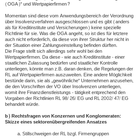
(OGA)“ und Wertpapierfirmen?
Momentan sind diese vom Anwendungsbereich der Verordnung
über Insolvenzverfahren ausgeschlossen und es gibt (anders
als für Kreditinstitute und Versicherungen) keine spezielle
Richtlinie für sie. Was die OGA angeht, so ist dies für letztere
auch nicht erforderlich, da diese von ihrer Struktur her nicht in
der Situation einer Zahlungseinstellung befinden dürften.
Die Frage stellt sich allerdings sehr wohl bei den
Wertpapierfirmen. Da diese - wie auch Kreditinstitute - einer
staatlichen Zulassung bedürfen und staatlicher Kontrolle
unterliegen, könnte man z.B. daran denken, die Regelungen der
RL auf Wertpapierfirmen auszuweiten. Eine andere Möglichkeit
bestünde darin, sie als „gewöhnliche“ Unternehmen anzusehen,
die den Vorschriften der VO über Insolvenzen unterliegen,
womit ihre Finanzdienstleistungs - tätigkeit entprechend den
Vorgaben der Richtlinien RL 98/ 26/ EG und RL 2002/ 47/ EG
behandelt würde.
b) Rechtsfragen von Konzernen und Konglomeraten:
Skizze eines
sektorenübergreifenden Ansatzes
Stillschweigen der RL bzgl. Firmengruppen