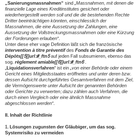
„Sanierungsmassnahmen“
sind
„Massnahmen, mit denen die
finanzielle Lage eines Kreditinstitutes gesichert oder
wiederhergestellt werden soll und die die bestehenden Rechte
Dritter beeinträchtigen könnten, einschliesslich der
Massnahmen, die eine Aussetzung der Zahlungen, eine
Aussetzung der Vollstreckungsmassnahmen oder eine Kürzung
der Forderungen erlauben“
.
Unter diese eher vage Definition läßt sich die französische
intervention à titre préventif
des
Fonds de Garantie des
Dépôts[
[5]
]url:#_ftn5
auf jeden Fall subsumieren, ebenso das
sog.
règlement amiable[
[6]
]url:#_ftn6
.
„
Liquidationsverfahren
“ ist ein
„von einer Behörde oder einem
Gericht eines Mitgliedsstaates eröffnetes und unter deren bzw.
dessen Aufsicht durchgeführtes Gesamtverfahren mit dem Ziel,
die Vermögenswerte unter Aufsicht der genannten Behörden
oder Gerichte zu verwerten; dazu zählen auch Verfahren, die
durch einen Vergleich oder eine ähnlich Massnahme
abgeschlossen werden“.
II. Inhalt der Richtlinie
1. Lösungen zugunsten der Gläubiger, um das sog.
Systemrisiko zu vermeiden