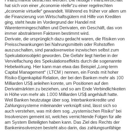
Finanzmärkte betrachtet werden. Die heutige Finanzwirtschaft
hat sich von einer „économie réelle“zu einer regelrechten
„économie virtuelle“ gewandelt. Während es früher vor allem um
die Finanzierung von Wirtschaftsgütern mit Hilfe von Krediten
ging, steht heute im Vordergrund der Handel mit
Warentermingeschäften und Derivaten, ein Geschäft, das von
immer abstrakteren Faktoren bestimmt wird.
Derivate, die ursprünglich dazu gedacht waren, die Risiken von
Preisschwankungen bei Nahrungsmitteln oder Rohstoffen
auszuschalten, sind paradoxerweise inzwischen selbst zum
Spekulationsobjekt geworden. Die Gefahr liegt hierbei in der
Vervielfachung des Spekulationseffekts durch die sogenannte
Hebelwirkung. Hier kann man etwa das Beispiel „Long-term
Capital Management“ (LTCM) nennen, ein Fonds mit hoher
Risiko-Eigenkapital-Relation, der bei den Banken mehr als 100
Milliarden US$ anleihen konnte, um Positionen auf den
Derivatmärkten zu beziehen, und so am Ende Verbindlichkeiten
in Höhe von mehr als 1.000 Milliarden US$ angehäuft hatte.
Weil Banken heutzutage über sog. Interbankenkredite und
Zahlungssysteme miteinander verknüpft sind, lässt sich so
auch verstehen, was mit dem sog. „systemischen Risiko“ bei
Insolvenzen gemeint ist, welches vernichtende Folgen für alle
am System Beteiligten haben kann. Das Ziel des Rechts der
Bankeninsolvenzen besteht also darin, das zahlungsunfähige