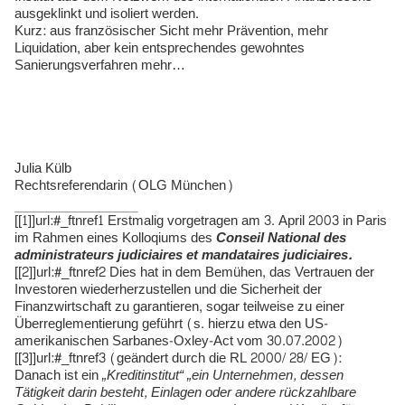
ausgeklinkt und isoliert werden.
Kurz: aus französischer Sicht mehr Prävention, mehr
Liquidation, aber kein entsprechendes gewohntes
Sanierungsverfahren mehr…
Julia Külb
Rechtsreferendarin (OLG München)
[[1]]url:#_ftnref1 Erstmalig vorgetragen am 3. April 2003 in Paris
im Rahmen eines Kolloqiums des
Conseil National des
administrateurs judiciaires et mandataires judiciaires.
[[2]]url:#_ftnref2 Dies hat in dem Bemühen, das Vertrauen der
Investoren wiederherzustellen und die Sicherheit der
Finanzwirtschaft zu garantieren, sogar teilweise zu einer
Überreglementierung geführt (s. hierzu etwa den US-
amerikanischen Sarbanes-Oxley-Act vom 30.07.2002)
[[3]]url:#_ftnref3 (geändert durch die RL 2000/ 28/ EG):
Danach ist ein
„Kreditinstitut“
„ein Unternehmen, dessen
Tätigkeit darin besteht, Einlagen oder andere rückzahlbare