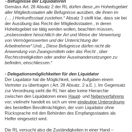
- Befugnisse der Liquidatoren
Gemäss Art. 28 Absatz 2 der RL dürfen diese
„im Hoheitsgebiet
aller Mitgliedsstaaten alle Befugnisse ausüben, die ihnen im
(…) Herkunftsstaat zustehen.“
Absatz 3 stellt klar, dass sie bei
der Ausübung das Recht der Mitgliedsstaaten , in deren
Hoheitsgebiet sie tätig werden wollen, beachten müssen,
„insbesondere hinsichtlich der Art und Weise der Verwertung
von Vermögenswerten und der Unterrichtung der
Arbeitnehmer“.
Und:
„ Diese Befugnisse dürfen nicht die
Anwendung von Zwangsmitteln oder das Recht , über
Rechtsstreitigkeiten oder andrer Auseinandersetzungen zu
befinden, einschliessen.“
-
Delegationsmöglichkeiten für den Liquidator
Der Liquidator hat die Möglichkeit, seine Aufgaben einem
Vertreter zu übertragen (Art. 28 Absatz. 2 a.E.). Im Gegensatz
zur Verordnung sieht die RL hier aber keine Hierarchie
zwischen den Liquidatoren eines
Haupt
- und
Nebenverfahrens
vor; vielmehr handelt es sich um eine
eindeutige Unterordnung
des bestellten Bevollmächtigten, der vom Liquidator ohne
Rücksprache mit den Behörden des Empfangsstaates als
Helfer eingesetzt wird.
Die RL versucht also die Zuständigkeiten in einer Hand –