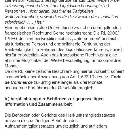
ziehen soll. Absatz 2 besagt darüberhinaus:
„Der Widerruf der
Zulassung hindert die mit der Liquidation beauftragte(n)
Person(en) nicht daran, bestimmte Tätigkeiten
weiterzubetreiben, soweit dies für die Zwecke der Liquidation
erforderlich (…) ist.“
Hier ergeben sich also Unterschiede zwischen dem geltenden
französischen Recht und Gemeinschaftsrecht: Die RL 2000/
12/ EG definiert ein Kreditinstitut als „Unternehmen“ und nicht
als juristische Person und ermöglicht die Fortführung der
Bankentätigkeit im Rahmen des Liquidationsverfahrens, soweit
hierfür erforderlich. Auch das französische Recht kennt eine
ähnliche Möglichkeit der Weiterbeschäftigung für maximal drei
Monate.
Da die RL keine zeitliche Beschränkung hierfür vorsieht, scheint
in ausdrücklicher Abweichung von Art. L 622-10 des frz.
Code
de Commerce
zukünftig eine länger als drei Monate
andauernde Fortführung der Geschäfte möglich.
b) Verpflichtung der Behörden zur gegenseitigen
Information und Zusammenarbeit
Die Behörden oder Gerichte des Herkunftsmitgliedsstaates
müssen die zuständigen Behörden des
Aufnahmemitgliedsstaates unverzüglich und auf jedem