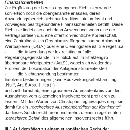
Finanzsicherheiten
Zur Ergänzung der bereits ergangenen Richtlinien wurde
schließlich noch die obengenannte erlassen, deren
Anwendungsbereich nicht nur Kreditinstitute umfasst und
vorwiegend besitzgebundene Finanzsicherheiten betrifft. Diese
Richtlinie findet also auch dann Anwendung, wenn eine der
Vertragsparteien u.a. eine öffentlich-rechtliche Körperschaft,
eine Zentralbank, ein Organismus für gemeinsame Anlagen in
Wertpapieren (OGA) oder eine Clearingstelle ist. Sie regelt u.a.
- die Anwendung der lex rei sitae auf alle
Regelungsgegenstände im Hinblick auf im Effektengiro
übertragbare Wertpapiere (Art.9), wobei sich wieder das
Problem der Lokalisation der Anlageninstrumente stellt
- die Nichtanwendung bestimmter
Insolvenzbestimmungen (kein Rückwirkungseffekt am Tag
„Null“, Art. 8 Abs. 1, lit.a) )
und zielt darauf ab, einen grösseren Adressatenkreis von den
Ausnahmen vom allgemeinen Insolvenzrecht profitieren zu
lassen . Mit den Worten von Christophe Leguevaques sorgt sie
damit für ein
„regelrechtes Auseinanderdriften der Kontinente“,
da dieses Sonderrecht mehr und mehr zu einem regelrechten
„
parasitären Befall
“ des allgemeinen Insolvenzrechts führt
.
III.) Auf dem Weg zu einem europäischen Recht der