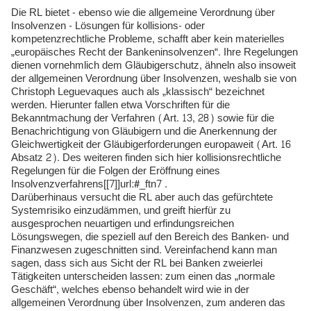
Die RL bietet - ebenso wie die allgemeine Verordnung über
Insolvenzen - Lösungen für kollisions- oder
kompetenzrechtliche Probleme, schafft aber kein materielles
„europäisches Recht der Bankeninsolvenzen“. Ihre Regelungen
dienen vornehmlich dem Gläubigerschutz, ähneln also insoweit
der allgemeinen Verordnung über Insolvenzen, weshalb sie von
Christoph Leguevaques auch als „klassisch“ bezeichnet
werden. Hierunter fallen etwa Vorschriften für die
Bekanntmachung der Verfahren (Art. 13, 28) sowie für die
Benachrichtigung von Gläubigern und die Anerkennung der
Gleichwertigkeit der Gläubigerforderungen europaweit (Art. 16
Absatz 2). Des weiteren finden sich hier kollisionsrechtliche
Regelungen für die Folgen der Eröffnung eines
Insolvenzverfahrens[[7]]url:#_ftn7 .
Darüberhinaus versucht die RL aber auch das gefürchtete
Systemrisiko einzudämmen, und greift hierfür zu
ausgesprochen neuartigen und erfindungsreichen
Lösungswegen, die speziell auf den Bereich des Banken- und
Finanzwesen zugeschnitten sind. Vereinfachend kann man
sagen, dass sich aus Sicht der RL bei Banken zweierlei
Tätigkeiten unterscheiden lassen: zum einen das „normale
Geschäft“, welches ebenso behandelt wird wie in der
allgemeinen Verordnung über Insolvenzen, zum anderen das