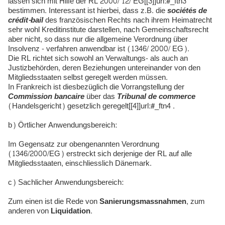
lassen sich mit Hilfe der RL 2000/ 12/ EG[[3]]url:#_ftn3
bestimmen. Interessant ist hierbei, dass z.B. die
sociétés de
crédit-bail
des französischen Rechts nach ihrem Heimatrecht
sehr wohl Kreditinstitute darstellen, nach Gemeinschaftsrecht
aber nicht, so dass nur die allgemeine Verordnung über
Insolvenz - verfahren anwendbar ist (1346/ 2000/ EG).
Die RL richtet sich sowohl an Verwaltungs- als auch an
Justizbehörden, deren Beziehungen untereinander von den
Mitgliedsstaaten selbst geregelt werden müssen.
In Frankreich ist diesbezüglich die Vorrangstellung der
Commission bancaire
über das
Tribunal de commerce
(Handelsgericht) gesetzlich geregelt[[4]]url:#_ftn4 .
b) Örtlicher Anwendungsbereich:
Im Gegensatz zur obengenannten Verordnung
(1346/2000/EG) erstreckt sich derjenige der RL auf alle
Mitgliedsstaaten, einschliesslich Dänemark.
c) Sachlicher Anwendungsbereich:
Zum einen ist die Rede von
Sanierungsmassnahmen
, zum
anderen von
Liquidation
.