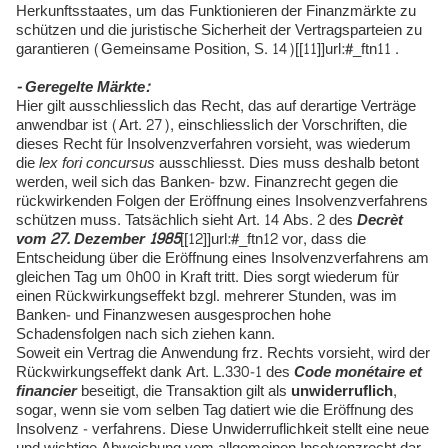
Herkunftsstaates, um das Funktionieren der Finanzmärkte zu
schützen und die juristische Sicherheit der Vertragsparteien zu
garantieren (Gemeinsame Position, S. 14)[[11]]url:#_ftn11 .
- Geregelte Märkte:
Hier gilt ausschliesslich das Recht, das auf derartige Verträge
anwendbar ist (Art. 27), einschliesslich der Vorschriften, die
dieses Recht für Insolvenzverfahren vorsieht, was wiederum
die
lex fori concursus
ausschliesst. Dies muss deshalb betont
werden, weil sich das Banken- bzw. Finanzrecht gegen die
rückwirkenden Folgen der Eröffnung eines Insolvenzverfahrens
schützen muss. Tatsächlich sieht Art. 14 Abs. 2 des
Decrèt
vom 27. Dezember 1985
[[12]]url:#_ftn12 vor, dass die
Entscheidung über die Eröffnung eines Insolvenzverfahrens am
gleichen Tag um 0h00 in Kraft tritt. Dies sorgt wiederum für
einen Rückwirkungseffekt bzgl. mehrerer Stunden, was im
Banken- und Finanzwesen ausgesprochen hohe
Schadensfolgen nach sich ziehen kann.
Soweit ein Vertrag die Anwendung frz. Rechts vorsieht, wird der
Rückwirkungseffekt dank Art. L.330-1 des
Code monétaire et
financier
beseitigt, die Transaktion gilt als
unwiderruflich
,
sogar, wenn sie vom selben Tag datiert wie die Eröffnung des
Insolvenz - verfahrens. Diese Unwiderruflichkeit stellt eine neue