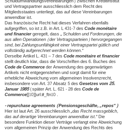
Schuldumwandlungsvereinbarungen) zwischen Kreditinstitut
und Vertragspartner ausschliesslich dem Recht des
Mitgliedsstaates unterliegt, das auf diese Vereinbarungen
anwendbar ist.
Das französische Recht hat dieses Verfahren ebenfalls
aufgegriffen, so ist z.B. in Art. L 431-7 des
Code monétaire
und financier
geregelt, dass „
Schulden und Forderungen, die
aus allen Operationen (der Vertragsparteien) hervorgegangen
sind, bei Zahlungsunfähigkeit einer Vertragspartei gütlich und
vollständig aufgerechnet werden können.“
Derselbe Artikel L. 431 – 7 des
Code monétaire et financier
stellt deutlich klar, dass die Vorschriften des 6. Buches des
Code de Commerce
der Anwendung des gegenwärtigen
Artikels nicht entgegenstehen und sorgt damit für eine
erhebliche Abweichung vom allgemeinen Insolvenzrecht,
insbesondere von Art. 37 Absatz 5 des
Gesetzes vom 25.
Januar 1985
(später Art. L. 621 - 28 des
Code de
Commerce
[[10]]url:#_ftn10 .
- repurchase agreements (Pensionsgeschäfte, „repos“)
Hier ist laut Art. 26 ausschliesslich
„das Recht massgeblich,
das auf derartige Vereinbarungen anwendbar ist.“
Die
besondere Funktion dieser Verträge verlangt eine Abweichung
vom allgemeinen Prinzip der Anwendung des Rechts des