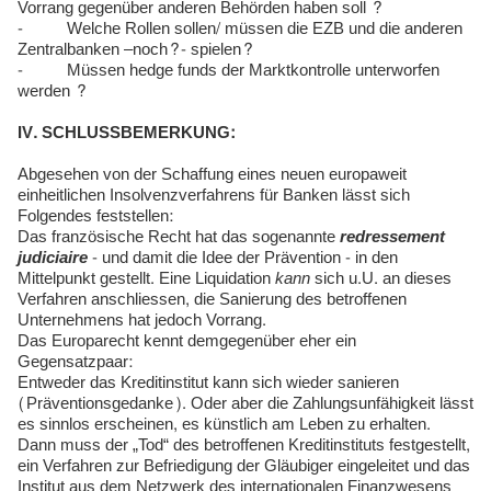
Vorrang gegenüber anderen Behörden haben soll ?
- Welche Rollen sollen/ müssen die EZB und die anderen
Zentralbanken –noch?- spielen?
- Müssen hedge funds der Marktkontrolle unterworfen
werden ?
IV. SCHLUSSBEMERKUNG:
Abgesehen von der Schaffung eines neuen europaweit
einheitlichen Insolvenzverfahrens für Banken lässt sich
Folgendes feststellen:
Das französische Recht hat das sogenannte
redressement
judiciaire
- und damit die Idee der Prävention - in den
Mittelpunkt gestellt. Eine Liquidation
kann
sich u.U. an dieses
Verfahren anschliessen, die Sanierung des betroffenen
Unternehmens hat jedoch Vorrang.
Das Europarecht kennt demgegenüber eher ein
Gegensatzpaar:
Entweder das Kreditinstitut kann sich wieder sanieren
(Präventionsgedanke). Oder aber die Zahlungsunfähigkeit lässt
es sinnlos erscheinen, es künstlich am Leben zu erhalten.
Dann muss der „Tod“ des betroffenen Kreditinstituts festgestellt,
ein Verfahren zur Befriedigung der Gläubiger eingeleitet und das
Institut aus dem Netzwerk des internationalen Finanzwesens