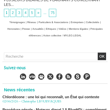
PLUSIEURS DIZAINES DE PLAIGNANTS CONCERNANT
LES...
1
2
3
4
5
»
...
75
Témoignages
|
Réseau
|
Particuliers & Associations
|
Entreprises
|
Collectivités
|
Honoraires
|
Presse
|
Actualités
|
Ethiques
|
Vidéos
|
Mentions légales
|
Principales
références
|
Action collective / MYLEO.LEGAL
Chlordécone : un non-lieu confirmé, la bataille se déplace
vers la Cour de cassation
30/06/2026
-
Christophe LEGUEVAQUES
Suivez-nous
CHLORDÉCONE Déclaration de Me Christophe
LÈGUEVAQUES (CLE), avocat de parties civiles, après la
décision de confirmation du non-lieu
22/06/2026
-
Christophe LEGUEVAQUES
Chlordécone : une loi qui reconnaît, un État qui conteste
News récentes
02/06/2026
-
Christophe LEGUEVAQUES
Procédure pénale - Moteurs diesel 1.5 BlueHDi : complément
de plainte contre le Groupe STELLANTIS