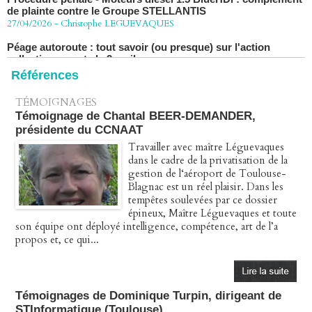
27/04/2026
-
Christophe LEGUEVAQUES
Péage autoroute : tout savoir (ou presque) sur l'action
collective ouverte le 2 avril
07/04/2026
-
Christophe LEGUEVAQUES
Références
TÉMOIGNAGES
Témoignage de Chantal BEER-DEMANDER,
présidente du CCNAAT
Travailler avec maître Léguevaques
dans le cadre de la privatisation de la
gestion de l‘aéroport de Toulouse-
Blagnac est un réel plaisir. Dans les
tempêtes soulevées par ce dossier
épineux, Maître Léguevaques et toute
son équipe ont déployé intelligence, compétence, art de l’a
propos et, ce qui...
Témoignages de Dominique Turpin, dirigeant de
STInformatique (Toulouse)