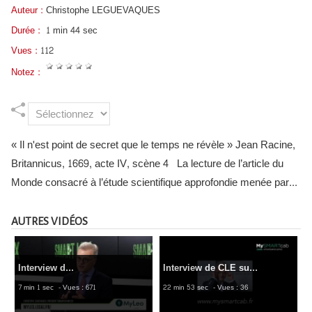
Auteur :
Christophe LEGUEVAQUES
Durée :
1 min 44 sec
Vues :
112
Notez :
« Il n'est point de secret que le temps ne révèle » Jean Racine,
Britannicus, 1669, acte IV, scène 4 La lecture de l’article du
Monde consacré à l’étude scientifique approfondie menée par...
AUTRES VIDÉOS
Interview d...
Interview de CLE su...
7 min 1 sec
- Vues : 671
22 min 53 sec
- Vues : 36