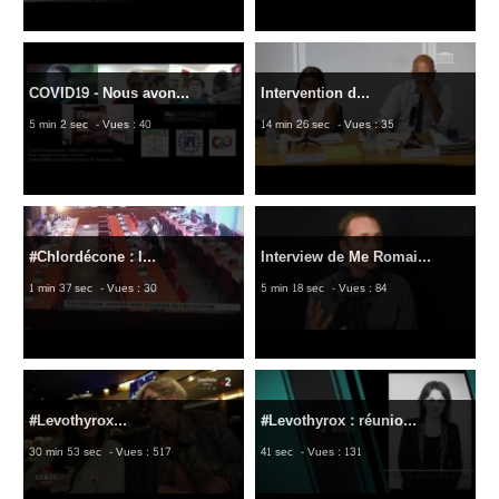
COVID19 - Nous avon...
Intervention d...
5 min 2 sec
- Vues : 40
14 min 26 sec
- Vues : 35
#Chlordécone : l...
Interview de Me Romai...
1 min 37 sec
- Vues : 30
5 min 18 sec
- Vues : 84
#Levothyrox...
#Levothyrox : réunio...
30 min 53 sec
- Vues : 517
41 sec
- Vues : 131