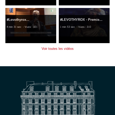
#Levothyrox...
#LEVOTHYROX - Premie...
4 min 31 sec
- Vues : 321
1 min 53 sec
- Vues : 310
Voir toutes les vidéos